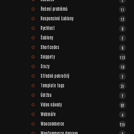
Řešení problémů
11
Responsivní šablony
12
Rychlost
6
Šablony
2
Shortcodes
6
Snippety
113
Srazy
16
Středně pokročilý
2
Template tags
31
Údržba
2
Video návody
62
Webináře
4
Woocommerce
215
WooCommerce doprava
2