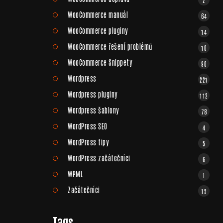
WooCommerce manuál
64
WooCommerce pluginy
14
WooCommerce řešení problémů
10
WooCommerce Snippety
90
Wordpress
221
Wordpress pluginy
112
Wordpress šablony
78
WordPress SEO
4
WordPress tipy
5
WordPress začátečníci
6
WPML
1
Začátečníci
15
Tags