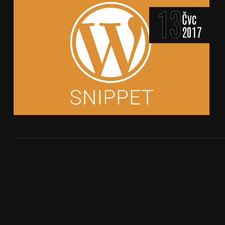
13
Čvc
2017