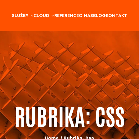
SLUŽBY
CLOUD
REFERENCE
O NÁS
BLOG
KONTAKT
RUBRIKA:
CSS
Home
/ Rubrika:
Css