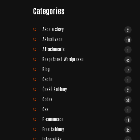
Categories
Akce a slevy
2
Aktualizace
18
Attachments
1
Bezpečnost Wordpressu
45
Blog
7
Cache
1
České šablony
2
Codex
59
Css
1
E-commerce
10
Free šablony
35
Infografiky
11