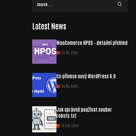
Latest News
WooComerce HPOS – detailní přehled
29 Říj, 2025
Co přinese nový WordPress 6.9
28 Říj, 2025
Jak správně používat soubor
robots.txt
13 Zář, 2025