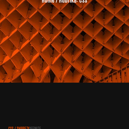
CSS
/
SNIPPETY
AFFINITE