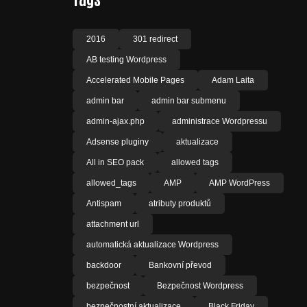
2016
301 redirect
AB testing Wordpress
Accelerated Mobile Pages
Adam Laita
admin bar
admin bar submenu
admin-ajax.php
administrace Wordpressu
Adsense pluginy
aktualizace
All in SEO pack
allowed tags
allowed_tags
AMP
AMP WordPress
Antispam
atributy produktů
attachment url
automatická aktualizace Wordpress
backdoor
Bankovní převod
bezpečnost
Bezpečnost Wordpress
bezpečnostní aktualizace
Black Friday