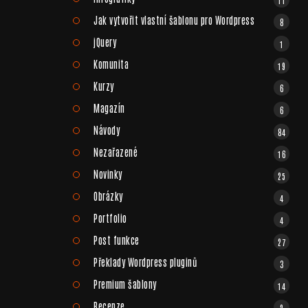
Jak vytvořit vlastní šablonu pro Wordpress
8
jQuery
1
Komunita
19
Kurzy
6
Magazín
6
Návody
84
Nezařazené
16
Novinky
25
Obrázky
4
Portfolio
4
Post funkce
27
Překlady Wordpress pluginů
3
Premium šablony
14
Recenze
2