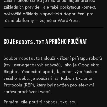
Cílem tohoto článku je nabídnout nejen přehled
základních pravidel, ale také poskytnout kontext,
pokročilé příklady a specifická doporučení pro
různé platformy – zejména WordPress.
CO JE
A PROČ HO POUŽÍVAT
ROBOTS.TXT
Soubor
slouží k řízení přístupu robotů
robots.txt
(tzv. user-agents) vyhledávačů, jako je Googlebot,
Bingbot, Yandexbot apod., k jednotlivým částem
vašeho webu. Je součástí tzv. Robots Exclusion
Protocolu (REP), který byl navržen pro efektivní
správu procházení webů.
Primární cíle použití
jsou:
robots.txt