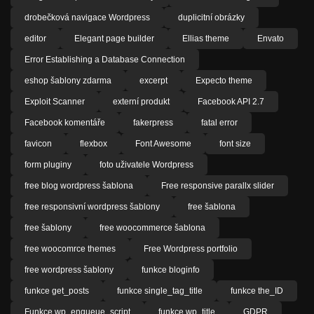
drobečková navigace Wordpress
duplicitní obrázky
editor
Elegant page builder
Ellias theme
Envato
Error Establishing a Database Connection
eshop šablony zdarma
excerpt
Expecto theme
Exploit Scanner
externí produkt
Facebook API 2.7
Facebook komentáře
fakerpress
fatal error
favicon
flexbox
Font Awesome
font size
form pluginy
foto uživatele Wordpress
free blog wordpress šablona
Free responsive parallx slider
free responsivní wordpress šablony
free šablona
free šablony
free woocommerce šablona
free woocomrce themes
Free Wordpress portfolio
free wordpress šablony
funkce bloginfo
funkce get_posts
funkce single_tag_title
funkce the_ID
Funkce wp_enqueue_script
funkce wp_title
GDPR