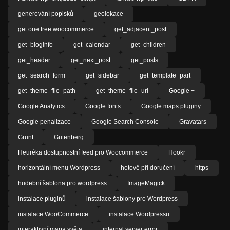
generování popisků
geolokace
get one free woocommerce
get_adjacent_post
get_bloginfo
get_calendar
get_children
get_header
get_next_post
get_posts
get_search_form
get_sidebar
get_template_part
get_theme_file_path
get_theme_file_uri
Google +
Google Analytics
Google fonts
Google maps pluginy
Google penalizace
Google Search Console
Gravatars
Grunt
Gutenberg
Heuréka dostupnostní feed pro Woocommerce
Hookr
horizontální menu Wordpress
hotově při doručení
https
hudební šablona pro wordpress
ImageMagick
instalace pluginů
instalace šablony pro Wordpress
instalace WooCommerce
instalace Wordpressu
interaktivní mapa světa
internal server error