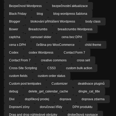
Bezpečnost Wordpress
bezpečnostní aktualizace
Black Friday
blog
blog wordpress šablona
Blogger
blokování přihlášeni Wordpress
body class
Bower
Breadcrumbs
breadcrumbs Wordpress
captcha
carousel slider
cena bez DPH
cena s DPH
čeština pro WooCommerce
child theme
Codex
codex Wordpress
Contact Form 7
Contact From 7
creative commons
cross sell
Cross-Site Scripting
CSS3
custom bulk action
custom fields
custom order status
Custom post temlpates
Customizer
deaktivace pluginů
debug
delete_get_calendar_cache
dingle_cat_title
Divi
doplňkový prodej
doprava
doprava zdarma
Dopravní zóny
doručovací třídy
DPH produktu
Drag and drop náhledové obrázky
drobečková navigace