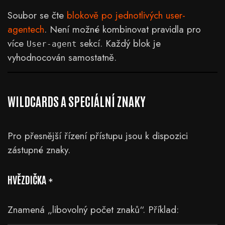
Soubor se čte
blokově po jednotlivých user-
agentech
. Není možné kombinovat pravidla pro
více
sekcí. Každý blok je
User-agent
vyhodnocován samostatně.
WILDCARDS A SPECIÁLNÍ ZNAKY
Pro přesnější řízení přístupu jsou k dispozici
zástupné znaky.
HVĚZDIČKA
*
Znamená „libovolný počet znaků“. Příklad: