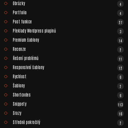
Obrázky
4
Portfolio
4
Post funkce
27
Překlady Wordpress pluginů
3
Premium šablony
14
Recenze
2
Řešení problémů
11
Responsivní šablony
12
Rychlost
6
Šablony
2
Shortcodes
6
Snippety
113
Srazy
16
Středně pokročilý
2