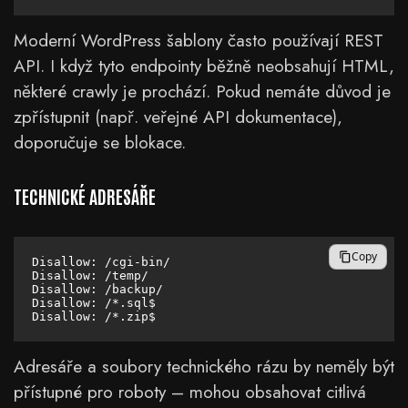
Moderní WordPress šablony často používají REST
API. I když tyto endpointy běžně neobsahují HTML,
některé crawly je prochází. Pokud nemáte důvod je
zpřístupnit (např. veřejné API dokumentace),
doporučuje se blokace.
TECHNICKÉ ADRESÁŘE
Copy
Disallow: /cgi-bin/

Disallow: /temp/

Disallow: /backup/

Disallow: /*.sql$

Adresáře a soubory technického rázu by neměly být
přístupné pro roboty – mohou obsahovat citlivá