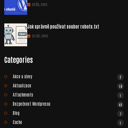
28 Říj, 2025
Jak správně používat soubor robots.txt
13 Zář, 2025
Categories
Akce a slevy
2
Aktualizace
18
Attachments
1
Bezpečnost Wordpressu
45
Blog
7
Cache
1