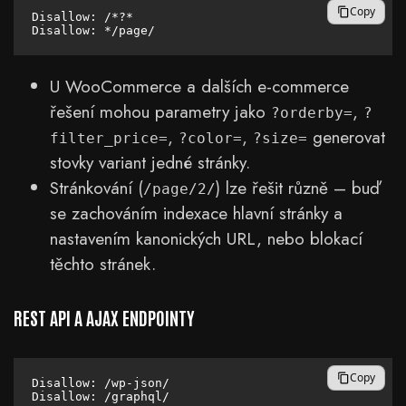
Copy
Disallow: /*?*

U WooCommerce a dalších e-commerce
řešení mohou parametry jako
,
?orderby=
?
,
,
generovat
filter_price=
?color=
?size=
stovky variant jedné stránky.
Stránkování (
) lze řešit různě – buď
/page/2/
se zachováním indexace hlavní stránky a
nastavením kanonických URL, nebo blokací
těchto stránek.
REST API A AJAX ENDPOINTY
Copy
Disallow: /wp-json/
