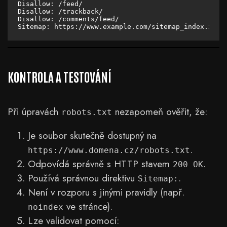
Disallow: /feed/

Disallow: /trackback/

Disallow: /comments/feed/

KONTROLA A TESTOVÁNÍ
Při úpravách
nezapomeň ověřit, že:
robots.txt
Je soubor skutečně dostupný na
.
https://www.domena.cz/robots.txt
Odpovídá správně s HTTP stavem
.
200 OK
Používá správnou direktivu
.
Sitemap:
Není v rozporu s jinými pravidly (např.
ve stránce).
noindex
Lze validovat pomocí: