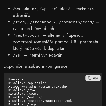
,
– technické
/wp-admin/
/wp-includes/
adresáře
,
,
–
/feed/
/trackback/
/comments/feed/
často nechtěný obsah
– alternativní způsob
?replytocom=
zobrazení komentáře pomocí URL parametru,
který může vést k duplicitám
– interní vyhledávání
/?s=
Doporučená základní konfigurace:
Copy
User-agent: *

Disallow: /wp-admin/

Allow: /wp-admin/admin-ajax.php

Disallow: /?s=

Disallow: /search

Disallow: /author/

Disallow: /category/uncategorized/

Disallow: /tag/
