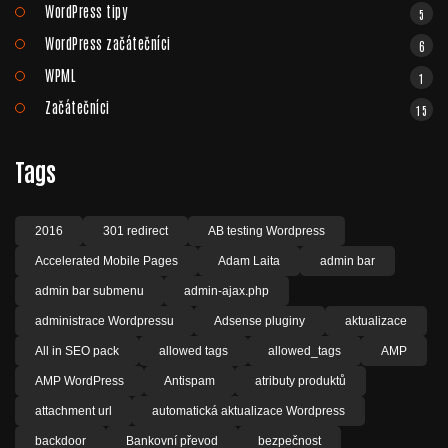
WordPress tipy
5
WordPress začátečníci
6
WPML
1
Začátečníci
15
Tags
2016
301 redirect
AB testing Wordpress
Accelerated Mobile Pages
Adam Laita
admin bar
admin bar submenu
admin-ajax.php
administrace Wordpressu
Adsense pluginy
aktualizace
All in SEO pack
allowed tags
allowed_tags
AMP
AMP WordPress
Antispam
atributy produktů
attachment url
automatická aktualizace Wordpress
backdoor
Bankovní převod
bezpečnost