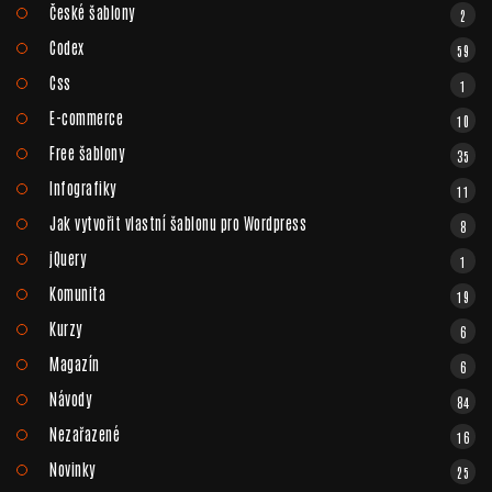
České šablony
2
Codex
59
Css
1
E-commerce
10
Free šablony
35
Infografiky
11
Jak vytvořit vlastní šablonu pro Wordpress
8
jQuery
1
Komunita
19
Kurzy
6
Magazín
6
Návody
84
Nezařazené
16
Novinky
25