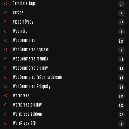
Template tags
31
Údržba
2
Video návody
62
Webináře
4
Woocommerce
215
WooCommerce doprava
2
WooCommerce manuál
64
WooCommerce pluginy
14
WooCommerce řešení problémů
10
WooCommerce Snippety
90
Wordpress
221
Wordpress pluginy
112
Wordpress šablony
78
WordPress SEO
4