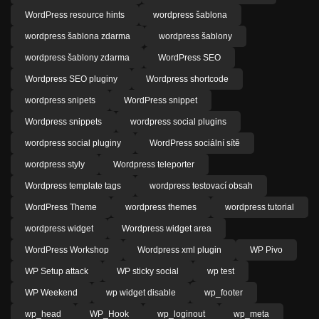
WordPress resource hints
wordpress šablona
wordpress šablona zdarma
wordpress šablony
wordpress šablony zdarma
WordPress SEO
Wordpress SEO pluginy
Wordpress shortcode
wordpress snipets
WordPress snippet
Wordpress snippets
wordpress social plugins
wordpress social pluginy
WordPress sociální sítě
wordpress styly
Wordpress teleporter
Wordpress template tags
wordpress testovací obsah
WordPress Theme
wordpress themes
wordpress tutorial
wordpress widget
Wordpress widget area
WordPress Workshop
Wordpress xml plugin
WP Pivo
WP Setup attack
WP sticky social
wp test
WP Weekend
wp widget disable
wp_footer
wp_head
WP_Hook
wp_loginout
wp_meta