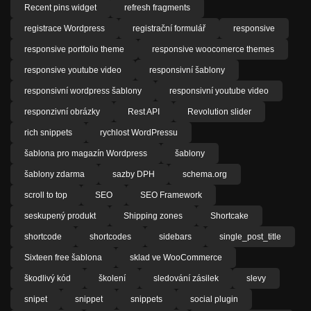
Recent pins widget
refresh fragments
registrace Wordpress
registrační formulář
responsive
responsive portfolio theme
responsive woocomerce themes
responsive youtube video
responsivní šablony
responsivní wordpress šablony
responsivní youtube video
responzivní obrázky
Rest API
Revolution slider
rich snippets
rychlost WordPressu
šablona pro magazín Wordpress
šablony
šablony zdarma
sazby DPH
schema.org
scroll to top
SEO
SEO Framework
seskupený produkt
Shipping zones
Shortcake
shortcode
shortcodes
sidebars
single_post_title
Sixteen free šablona
sklad ve WooCommerce
škodlivý kód
školení
sledování zásilek
slevy
snipet
snippet
snippets
social plugin