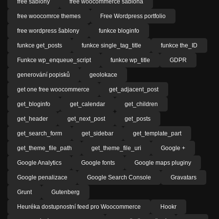
free šablony
free woocommerce šablona
free woocomrce themes
Free Wordpress portfolio
free wordpress šablony
funkce bloginfo
funkce get_posts
funkce single_tag_title
funkce the_ID
Funkce wp_enqueue_script
funkce wp_title
GDPR
generování popisků
geolokace
get one free woocommerce
get_adjacent_post
get_bloginfo
get_calendar
get_children
get_header
get_next_post
get_posts
get_search_form
get_sidebar
get_template_part
get_theme_file_path
get_theme_file_uri
Google +
Google Analytics
Google fonts
Google maps pluginy
Google penalizace
Google Search Console
Gravatars
Grunt
Gutenberg
Heuréka dostupnostní feed pro Woocommerce
Hookr