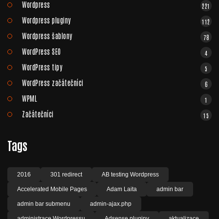
Wordpress
221
Wordpress pluginy
112
Wordpress šablony
78
WordPress SEO
4
WordPress tipy
5
WordPress začátečníci
6
WPML
1
Začátečníci
15
Tags
2016
301 redirect
AB testing Wordpress
Accelerated Mobile Pages
Adam Laita
admin bar
admin bar submenu
admin-ajax.php
administrace Wordpressu
Adsense pluginy
aktualizace