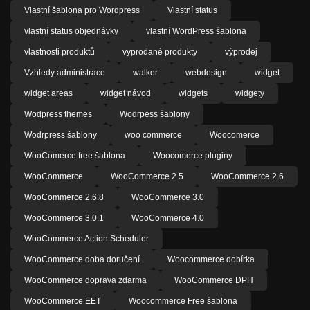
Vlastní šablona pro Wordpress
Vlastní status
vlastní status objednávky
vlastní WordPress šablona
vlastnosti produktů
vyprodané produkty
výprodej
Vzhledy administrace
walker
webdesign
widget
widget areas
widget návod
widgets
widgety
Wodpress themes
Wodrpess šablony
Wodrpress šablony
woo commerce
Woocomerce
WooComerce free šablona
Woocomerce pluginy
WooCommerce
WooCommerce 2.5
WooCommerce 2.6
WooCommerce 2.6.8
WooCommerce 3.0
WooCommerce 3.0.1
WooCommerce 4.0
WooCommerce Action Scheduler
WooCommerce doba doručení
Woocommerce dobírka
WooCommerce doprava zdarma
WooCommerce DPH
WooCommerce EET
Woocommerce Free šablona