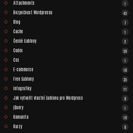
Attachments
1
Bezpečnost Wordpressu
45
Blog
7
Cache
1
České šablony
2
Codex
59
Css
1
E-commerce
10
Free šablony
35
Infografiky
11
Jak vytvořit vlastní šablonu pro Wordpress
8
jQuery
1
Komunita
19
Kurzy
6