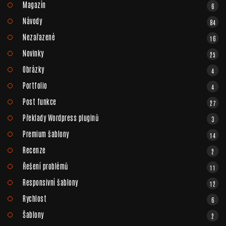
Magazín
6
Návody
84
Nezařazené
16
Novinky
25
Obrázky
4
Portfolio
4
Post funkce
27
Překlady Wordpress pluginů
3
Premium šablony
14
Recenze
2
Řešení problémů
11
Responsivní šablony
12
Rychlost
6
Šablony
2