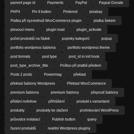
parrent page id
Payments
PayPal
Paypal Donate
PHP4
Pin It button
Pinterest
pixabay
Platba při vyzvednutí WooCommerce plugin
platba šekem
plovoucí menu
plugin load
plugin_activate
počet produktů na řádek
popisky kategorií
popup
portfolio wordpress šablona
portfolio wordpress theme
post formats
post type
post_id in init hook
post_type_archive_title
Poštou při platbě předem
Posts 2 posts
Powermag
překlad
překlad šablony Wordpress
Překlad WooCommerce
premium šablona
premium šablony
přepnutí šablony
přidání nofollow
přihlášení
produkt s variantami
produkty
produkty ke stažení
prolinkování WordPress
průvodce instalací
Publish button
query
řazení produktů
realitní Wordpress pluginy