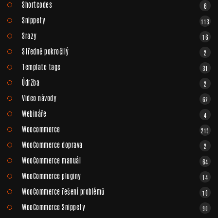
Shortcodes
6
Snippety
113
Srazy
16
Středně pokročilý
2
Template tags
31
Údržba
2
Video návody
62
Webináře
4
Woocommerce
215
WooCommerce doprava
2
WooCommerce manuál
64
WooCommerce pluginy
14
WooCommerce řešení problémů
10
WooCommerce Snippety
90