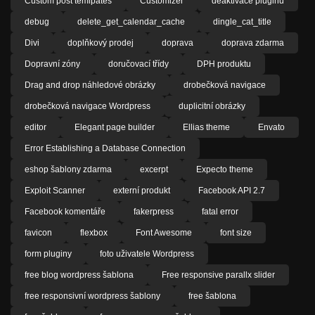
Custom post temlpates
Customizer
deaktivace pluginů
debug
delete_get_calendar_cache
dingle_cat_title
Divi
doplňkový prodej
doprava
doprava zdarma
Dopravní zóny
doručovací třídy
DPH produktu
Drag and drop náhledové obrázky
drobečková navigace
drobečková navigace Wordpress
duplicitní obrázky
editor
Elegant page builder
Ellias theme
Envato
Error Establishing a Database Connection
eshop šablony zdarma
excerpt
Expecto theme
Exploit Scanner
externí produkt
Facebook API 2.7
Facebook komentáře
fakerpress
fatal error
favicon
flexbox
Font Awesome
font size
form pluginy
foto uživatele Wordpress
free blog wordpress šablona
Free responsive parallx slider
free responsivní wordpress šablony
free šablona