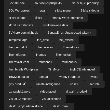
Sociální sítě
související příspěvky
Související produkty
SQL Wordpress
sraz
sticky menu
Sticky sidebar
sticky widget
štítky
stránky WooCommerce
struktura databáze
strukturovaná data
SVN pre-commit hook
SyntaxError: Unexpected token <
Template tags
the_date
the_excerpt
the_permalink
theme scan
Themeforest
Themeforrest
themes
Themes4all
Thems4all.com
thumbnail
thumbnails
thumbnails Wordpress
TinyMce
tinyMCE advanced
TinyMce button
toolbar
Twenty Fourteen
Twitter
typy produktů
umělá inteligence
upsell
user role
uživatelská pole
videonávod
virtuální produkt
Visual Composer
Visual sitemap
vlastní jazyk administrace
vlastní menu