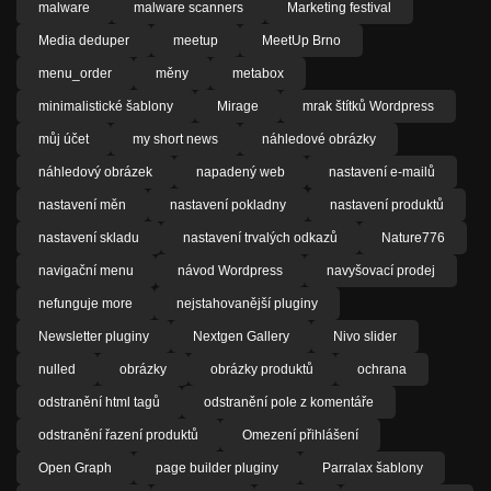
malware
malware scanners
Marketing festival
Media deduper
meetup
MeetUp Brno
menu_order
měny
metabox
minimalistické šablony
Mirage
mrak štítků Wordpress
můj účet
my short news
náhledové obrázky
náhledový obrázek
napadený web
nastavení e-mailů
nastavení měn
nastavení pokladny
nastavení produktů
nastavení skladu
nastavení trvalých odkazů
Nature776
navigační menu
návod Wordpress
navyšovací prodej
nefunguje more
nejstahovanější pluginy
Newsletter pluginy
Nextgen Gallery
Nivo slider
nulled
obrázky
obrázky produktů
ochrana
odstranění html tagů
odstranění pole z komentáře
odstranění řazení produktů
Omezení přihlášení
Open Graph
page builder pluginy
Parralax šablony