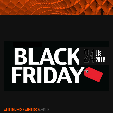
24
Lis
2016
WOOCOMMERCE
/
WORDPRESS
AFFINITE