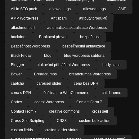
All in SEO pack
allowed tags
allowed_tags
AMP
AMP WordPress
Antispam
atributy produktů
attachment url
automatická aktualizace Wordpress
backdoor
Bankovní převod
bezpečnost
Bezpečnost Wordpress
bezpečnostní aktualizace
Black Friday
blog
blog wordpress šablona
Blogger
blokování přihlášeni Wordpress
body class
Bower
Breadcrumbs
breadcrumbs Wordpress
captcha
carousel slider
cena bez DPH
cena s DPH
čeština pro WooCommerce
child theme
Codex
codex Wordpress
Contact Form 7
Contact From 7
creative commons
cross sell
Cross-Site Scripting
CSS3
custom bulk action
custom fields
custom order status