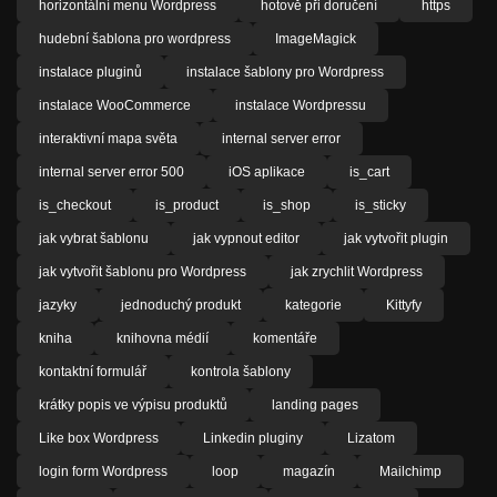
horizontální menu Wordpress
hotově při doručení
https
hudební šablona pro wordpress
ImageMagick
instalace pluginů
instalace šablony pro Wordpress
instalace WooCommerce
instalace Wordpressu
interaktivní mapa světa
internal server error
internal server error 500
iOS aplikace
is_cart
is_checkout
is_product
is_shop
is_sticky
jak vybrat šablonu
jak vypnout editor
jak vytvořit plugin
jak vytvořit šablonu pro Wordpress
jak zrychlit Wordpress
jazyky
jednoduchý produkt
kategorie
Kittyfy
kniha
knihovna médií
komentáře
kontaktní formulář
kontrola šablony
krátky popis ve výpisu produktů
landing pages
Like box Wordpress
Linkedin pluginy
Lizatom
login form Wordpress
loop
magazín
Mailchimp