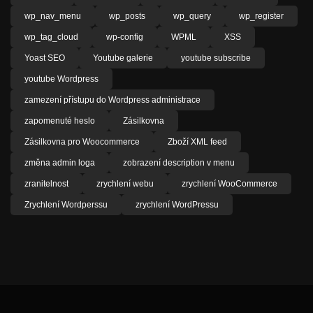
wp_nav_menu
wp_posts
wp_query
wp_register
wp_tag_cloud
wp-config
WPML
XSS
Yoast SEO
Youtube galerie
youtube subscribe
youtube Wordpress
zamezení přístupu do Wordpress administrace
zapomenuté heslo
Zásilkovna
Zásilkovna pro Woocommerce
Zboží XML feed
změna admin loga
zobrazení description v menu
zranitelnost
zrychlení webu
zrychlení WooCommerce
Zrychlení Wordperssu
zrychlení WordPressu