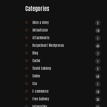
Categories
Akce a slevy
2
Aktualizace
18
Attachments
1
Bezpečnost Wordpressu
45
Blog
7
Cache
1
České šablony
2
Codex
59
Css
1
E-commerce
10
Free šablony
35
Infografiky
11