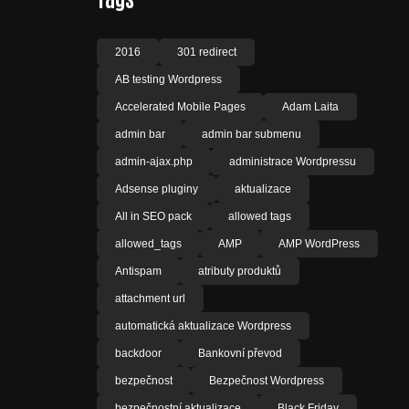
2016
301 redirect
AB testing Wordpress
Accelerated Mobile Pages
Adam Laita
admin bar
admin bar submenu
admin-ajax.php
administrace Wordpressu
Adsense pluginy
aktualizace
All in SEO pack
allowed tags
allowed_tags
AMP
AMP WordPress
Antispam
atributy produktů
attachment url
automatická aktualizace Wordpress
backdoor
Bankovní převod
bezpečnost
Bezpečnost Wordpress
bezpečnostní aktualizace
Black Friday