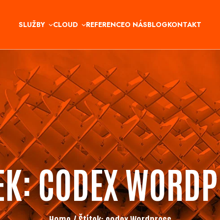
SLUŽBY
CLOUD
REFERENCE
O NÁS
BLOG
KONTAKT
EK:
CODEX WORDP
Home
/ Štítek:
codex Wordpress