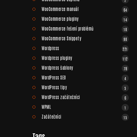
WooCommerce manuál
64
WooCommerce pluginy
14
WooCommerce řešení problémů
10
WooCommerce Snippety
90
Wordpress
221
Wordpress pluginy
112
Wordpress šablony
78
WordPress SEO
4
WordPress tipy
5
WordPress začátečníci
6
WPML
1
Začátečníci
15
Tags