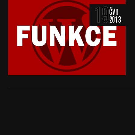
19
Čvn
2013