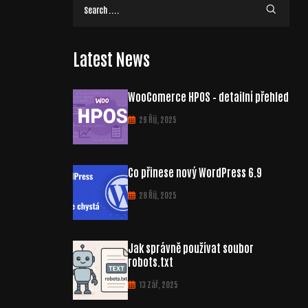
Latest News
WooComerce HPOS – detailní přehled
29 Říj, 2025
Co přinese nový WordPress 6.9
28 Říj, 2025
Jak správně používat soubor
robots.txt
13 Zář, 2025