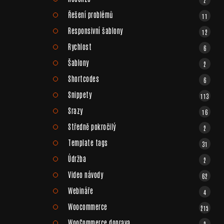
Řešení problémů
11
Responsivní šablony
12
Rychlost
6
Šablony
2
Shortcodes
6
Snippety
113
Srazy
16
Středně pokročilý
2
Template tags
31
Údržba
2
Video návody
62
Webináře
4
Woocommerce
215
WooCommerce doprava
2