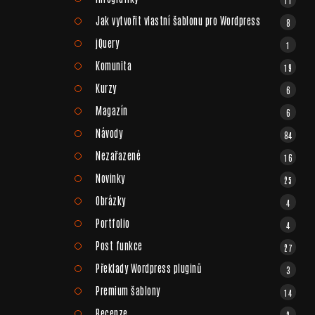
Jak vytvořit vlastní šablonu pro Wordpress
8
jQuery
1
Komunita
19
Kurzy
6
Magazín
6
Návody
84
Nezařazené
16
Novinky
25
Obrázky
4
Portfolio
4
Post funkce
27
Překlady Wordpress pluginů
3
Premium šablony
14
Recenze
2