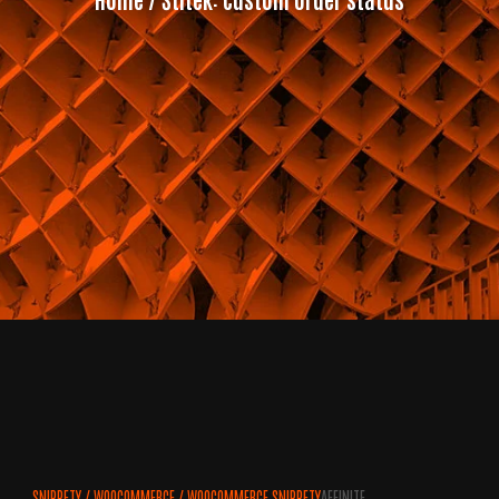
SNIPPETY
/
WOOCOMMERCE
/
WOOCOMMERCE SNIPPETY
AFFINITE