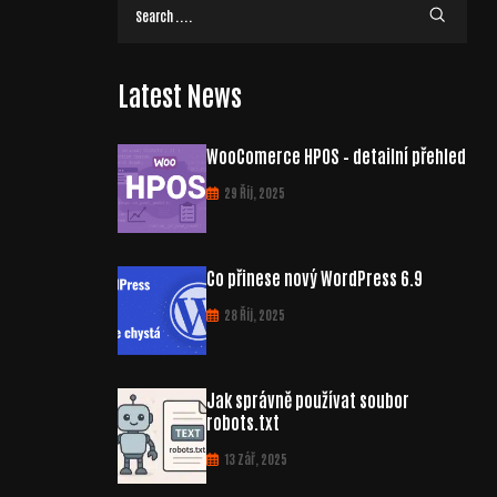
Latest News
WooComerce HPOS – detailní přehled
29 Říj, 2025
Co přinese nový WordPress 6.9
28 Říj, 2025
Jak správně používat soubor
robots.txt
13 Zář, 2025