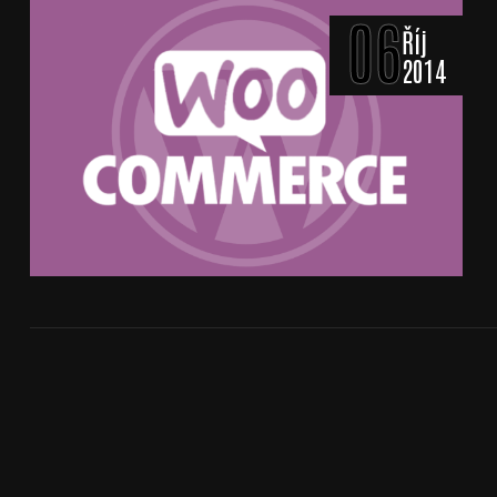
06
Říj
2014