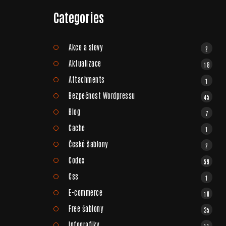
Categories
Akce a slevy
2
Aktualizace
18
Attachments
1
Bezpečnost Wordpressu
45
Blog
7
Cache
1
České šablony
2
Codex
59
Css
1
E-commerce
10
Free šablony
35
Infografiky
11