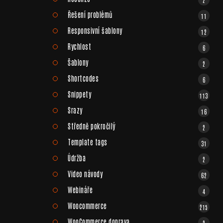
Řešení problémů
11
Responsivní šablony
12
Rychlost
6
Šablony
2
Shortcodes
6
Snippety
113
Srazy
16
Středně pokročilý
2
Template tags
31
Údržba
2
Video návody
62
Webináře
4
Woocommerce
215
WooCommerce doprava
2