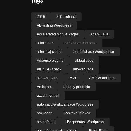
2016
301 redirect
AB testing Wordpress
Accelerated Mobile Pages
Adam Laita
admin bar
admin bar submenu
admin-ajax.php
administrace Wordpressu
Adsense pluginy
aktualizace
All in SEO pack
allowed tags
allowed_tags
AMP
AMP WordPress
Antispam
atributy produktů
attachment url
automatická aktualizace Wordpress
backdoor
Bankovní převod
bezpečnost
Bezpečnost Wordpress
bezpečnostní aktualizace
Black Friday