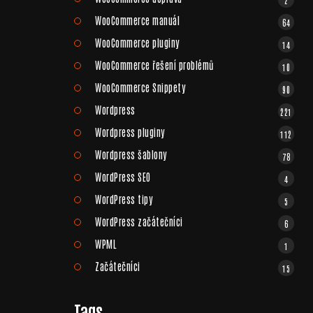
WooCommerce manuál
64
WooCommerce pluginy
14
WooCommerce řešení problémů
10
WooCommerce Snippety
90
Wordpress
221
Wordpress pluginy
112
Wordpress šablony
78
WordPress SEO
4
WordPress tipy
5
WordPress začátečníci
6
WPML
1
Začátečníci
15
Tags