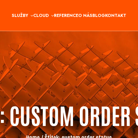
SLUŽBY
CLOUD
REFERENCE
O NÁS
BLOG
KONTAKT
K:
CUSTOM ORDER 
Home
/ Štítek:
custom order status