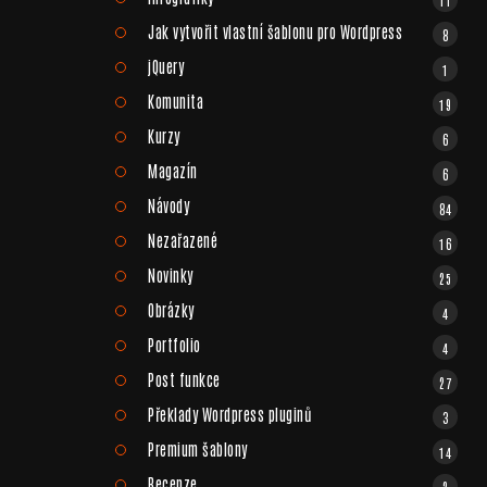
Jak vytvořit vlastní šablonu pro Wordpress
8
jQuery
1
Komunita
19
Kurzy
6
Magazín
6
Návody
84
Nezařazené
16
Novinky
25
Obrázky
4
Portfolio
4
Post funkce
27
Překlady Wordpress pluginů
3
Premium šablony
14
Recenze
2