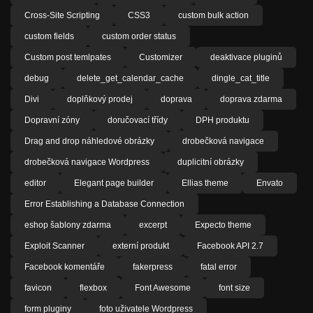
Cross-Site Scripting
CSS3
custom bulk action
custom fields
custom order status
Custom post temlpates
Customizer
deaktivace pluginů
debug
delete_get_calendar_cache
dingle_cat_title
Divi
doplňkový prodej
doprava
doprava zdarma
Dopravní zóny
doručovací třídy
DPH produktu
Drag and drop náhledové obrázky
drobečková navigace
drobečková navigace Wordpress
duplicitní obrázky
editor
Elegant page builder
Ellias theme
Envato
Error Establishing a Database Connection
eshop šablony zdarma
excerpt
Expecto theme
Exploit Scanner
externí produkt
Facebook API 2.7
Facebook komentáře
fakerpress
fatal error
favicon
flexbox
Font Awesome
font size
form pluginy
foto uživatele Wordpress