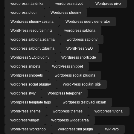
wordpress nástěnka
wordpress návod
Wordpress pivo
wordpress plugin
Wordpress pluginy
Wordpress pluginy čeština
Wordpress query generator
WordPress resource hints
wordpress šablona
wordpress šablona zdarma
wordpress šablony
wordpress šablony zdarma
WordPress SEO
Wordpress SEO pluginy
Wordpress shortcode
wordpress snipets
WordPress snippet
Wordpress snippets
wordpress social plugins
wordpress social pluginy
WordPress sociální sítě
wordpress styly
Wordpress teleporter
Wordpress template tags
wordpress testovací obsah
WordPress Theme
wordpress themes
wordpress tutorial
wordpress widget
Wordpress widget area
WordPress Workshop
Wordpress xml plugin
WP Pivo