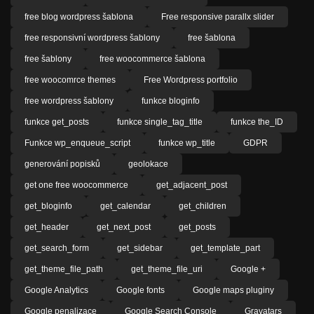
free blog wordpress šablona
Free responsive parallx slider
free responsivní wordpress šablony
free šablona
free šablony
free woocommerce šablona
free woocomrce themes
Free Wordpress portfolio
free wordpress šablony
funkce bloginfo
funkce get_posts
funkce single_tag_title
funkce the_ID
Funkce wp_enqueue_script
funkce wp_title
GDPR
generování popisků
geolokace
get one free woocommerce
get_adjacent_post
get_bloginfo
get_calendar
get_children
get_header
get_next_post
get_posts
get_search_form
get_sidebar
get_template_part
get_theme_file_path
get_theme_file_uri
Google +
Google Analytics
Google fonts
Google maps pluginy
Google penalizace
Google Search Console
Gravatars