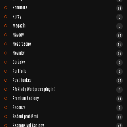
Komunita
19
Kurzy
6
Magazín
6
Návody
84
Nezařazené
16
Novinky
25
Obrázky
4
Portfolio
4
Post funkce
27
Překlady Wordpress pluginů
3
Premium šablony
14
Recenze
2
Řešení problémů
11
Responsivní šablony
12