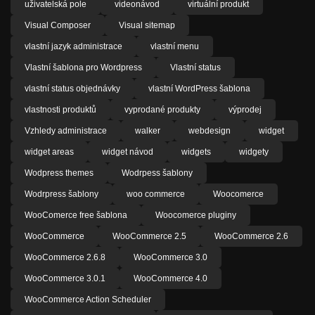
uživatelská pole
videonávod
virtuální produkt
Visual Composer
Visual sitemap
vlastní jazyk administrace
vlastní menu
Vlastní šablona pro Wordpress
Vlastní status
vlastní status objednávky
vlastní WordPress šablona
vlastnosti produktů
vyprodané produkty
výprodej
Vzhledy administrace
walker
webdesign
widget
widget areas
widget návod
widgets
widgety
Wodpress themes
Wodrpess šablony
Wodrpress šablony
woo commerce
Woocomerce
WooComerce free šablona
Woocomerce pluginy
WooCommerce
WooCommerce 2.5
WooCommerce 2.6
WooCommerce 2.6.8
WooCommerce 3.0
WooCommerce 3.0.1
WooCommerce 4.0
WooCommerce Action Scheduler