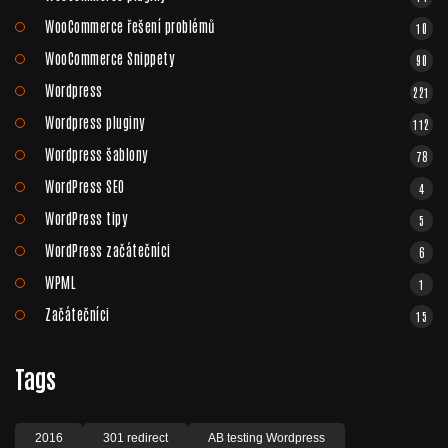
WooCommerce řešení problémů
10
WooCommerce Snippety
90
Wordpress
221
Wordpress pluginy
112
Wordpress šablony
78
WordPress SEO
4
WordPress tipy
5
WordPress začátečníci
6
WPML
1
Začátečníci
15
Tags
2016
301 redirect
AB testing Wordpress