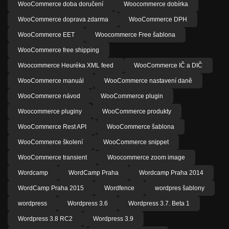
WooCommerce doba doručení
Woocommerce dobírka
WooCommerce doprava zdarma
WooCommerce DPH
WooCommerce EET
Woocommerce Free šablona
WooCommerce free shipping
Woocommerce Heuréka XML feed
WooCommerce IČ a DIČ
WooCommerce manuál
WooCommerce nastavení daně
WooCommerce návod
WooCommerce plugin
Woocommerce pluginy
WooCommerce produkty
WooCommerce Rest API
WooCommerce šablona
WooCommerce školení
WooCommerce snippet
WooCommerce transient
Woocommerce zoom image
Wordcamp
WordCamp Praha
Wordcamp Praha 2014
WordCamp Praha 2015
Wordfence
wordpres šablony
wordpress
Wordpress 3.6
Wordpress 3.7. Beta 1
Wordpress 3.8 RC2
Wordpress 3.9