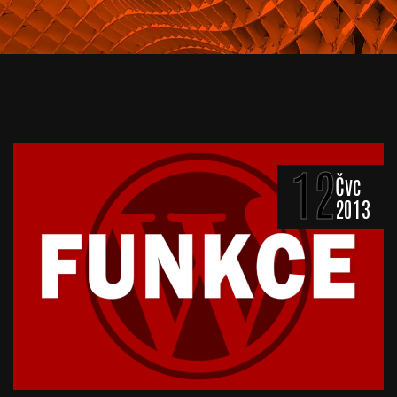
12
Čvc
2013