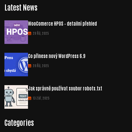
Latest News
WooComerce HPOS – detailní přehled
29 Říj, 2025
Co přinese nový WordPress 6.9
28 Říj, 2025
Jak správně používat soubor robots.txt
13 Zář, 2025
Categories