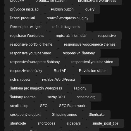
produkty
produkty ke stažení
prolinkování WordPress
průvodce instalací
Publish button
query
řazení produktů
realitní Wordpress pluginy
Recent pins widget
refresh fragments
registrace Wordpress
registrační formulář
responsive
responsive portfolio theme
responsive woocomerce themes
responsive youtube video
responsivní šablony
responsivní wordpress šablony
responsivní youtube video
responzivní obrázky
Rest API
Revolution slider
rich snippets
rychlost WordPressu
šablona pro magazín Wordpress
šablony
šablony zdarma
sazby DPH
schema.org
scroll to top
SEO
SEO Framework
seskupený produkt
Shipping zones
Shortcake
shortcode
shortcodes
sidebars
single_post_title