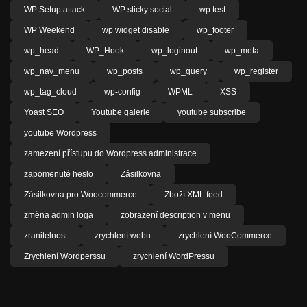
WP Setup attack
WP sticky social
wp test
WP Weekend
wp widget disable
wp_footer
wp_head
WP_Hook
wp_loginout
wp_meta
wp_nav_menu
wp_posts
wp_query
wp_register
wp_tag_cloud
wp-config
WPML
XSS
Yoast SEO
Youtube galerie
youtube subscribe
youtube Wordpress
zamezení přístupu do Wordpress administrace
zapomenuté heslo
Zásilkovna
Zásilkovna pro Woocommerce
Zboží XML feed
změna admin loga
zobrazení description v menu
zranitelnost
zrychlení webu
zrychlení WooCommerce
Zrychlení Wordperssu
zrychlení WordPressu