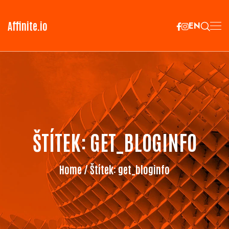
Affinite.io
EN
ŠTÍTEK:
GET_BLOGINFO
Home
/ Štítek:
get_bloginfo