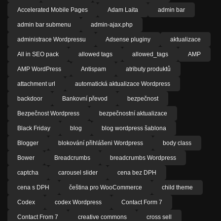
Accelerated Mobile Pages
Adam Laita
admin bar
admin bar submenu
admin-ajax.php
administrace Wordpressu
Adsense pluginy
aktualizace
All in SEO pack
allowed tags
allowed_tags
AMP
AMP WordPress
Antispam
atributy produktů
attachment url
automatická aktualizace Wordpress
backdoor
Bankovní převod
bezpečnost
Bezpečnost Wordpress
bezpečnostní aktualizace
Black Friday
blog
blog wordpress šablona
Blogger
blokování přihlášeni Wordpress
body class
Bower
Breadcrumbs
breadcrumbs Wordpress
captcha
carousel slider
cena bez DPH
cena s DPH
čeština pro WooCommerce
child theme
Codex
codex Wordpress
Contact Form 7
Contact From 7
creative commons
cross sell