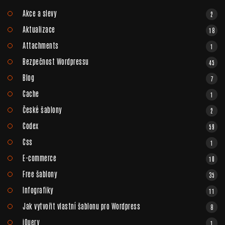
Akce a slevy
2
Aktualizace
18
Attachments
1
Bezpečnost Wordpressu
45
Blog
7
Cache
1
České šablony
2
Codex
59
Css
1
E-commerce
10
Free šablony
35
Infografiky
11
Jak vytvořit vlastní šablonu pro Wordpress
8
jQuery
1