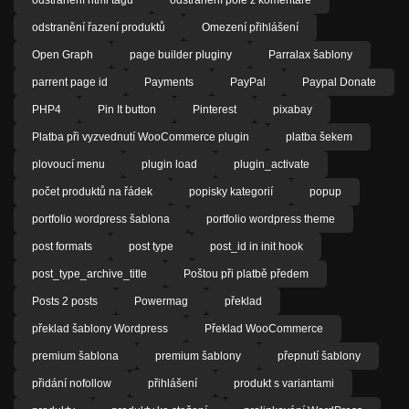
odstranění řazení produktů
Omezení přihlášení
Open Graph
page builder pluginy
Parralax šablony
parrent page id
Payments
PayPal
Paypal Donate
PHP4
Pin It button
Pinterest
pixabay
Platba při vyzvednutí WooCommerce plugin
platba šekem
plovoucí menu
plugin load
plugin_activate
počet produktů na řádek
popisky kategorií
popup
portfolio wordpress šablona
portfolio wordpress theme
post formats
post type
post_id in init hook
post_type_archive_title
Poštou při platbě předem
Posts 2 posts
Powermag
překlad
překlad šablony Wordpress
Překlad WooCommerce
premium šablona
premium šablony
přepnutí šablony
přidání nofollow
přihlášení
produkt s variantami