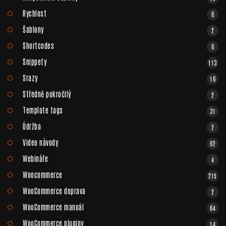
Rychlost
6
Šablony
2
Shortcodes
6
Snippety
113
Srazy
16
Středně pokročilý
2
Template tags
31
Údržba
2
Video návody
62
Webináře
4
Woocommerce
215
WooCommerce doprava
2
WooCommerce manuál
64
WooCommerce pluginy
14