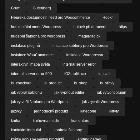
Grunt
Gutenberg
Heuréka dostupnostní feed pro Woocommerce
Hookr
horizontální menu Wordpress
hotově při doručení
https
hudební šablona pro wordpress
ImageMagick
instalace pluginů
instalace šablony pro Wordpress
instalace WooCommerce
instalace Wordpressu
interaktivní mapa světa
internal server error
internal server error 500
iOS aplikace
is_cart
is_checkout
is_product
is_shop
is_sticky
jak vybrat šablonu
jak vypnout editor
jak vytvořit plugin
jak vytvořit šablonu pro Wordpress
jak zrychlit Wordpress
jazyky
jednoduchý produkt
kategorie
Kittyfy
kniha
knihovna médií
komentáře
kontaktní formulář
kontrola šablony
krátky popis ve výpisu produktů
landing pages