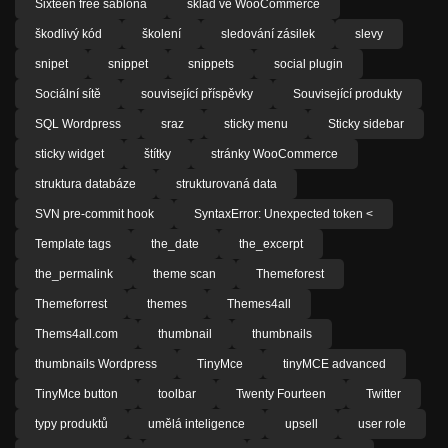
Sixteen free šablona
sklad ve WooCommerce
škodlivý kód
školení
sledování zásilek
slevy
snipet
snippet
snippets
social plugin
Sociální sítě
související příspěvky
Související produkty
SQL Wordpress
sraz
sticky menu
Sticky sidebar
sticky widget
štítky
stránky WooCommerce
struktura databáze
strukturovaná data
SVN pre-commit hook
SyntaxError: Unexpected token <
Template tags
the_date
the_excerpt
the_permalink
theme scan
Themeforest
Themeforrest
themes
Themes4all
Thems4all.com
thumbnail
thumbnails
thumbnails Wordpress
TinyMce
tinyMCE advanced
TinyMce button
toolbar
Twenty Fourteen
Twitter
typy produktů
umělá inteligence
upsell
user role