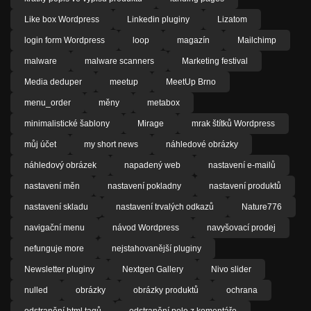
Like box Wordpress
Linkedin pluginy
Lizatom
login form Wordpress
loop
magazín
Mailchimp
malware
malware scanners
Marketing festival
Media deduper
meetup
MeetUp Brno
menu_order
měny
metabox
minimalistické šablony
Mirage
mrak štítků Wordpress
můj účet
my short news
náhledové obrázky
náhledový obrázek
napadený web
nastavení e-mailů
nastavení měn
nastavení pokladny
nastavení produktů
nastavení skladu
nastavení trvalých odkazů
Nature776
navigační menu
návod Wordpress
navyšovací prodej
nefunguje more
nejstahovanější pluginy
Newsletter pluginy
Nextgen Gallery
Nivo slider
nulled
obrázky
obrázky produktů
ochrana
odstranění html tagů
odstranění pole z komentáře