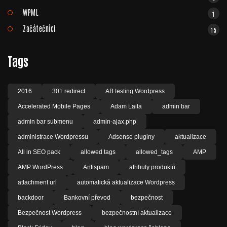
WPML
1
Začátečníci
15
Tags
2016
301 redirect
AB testing Wordpress
Accelerated Mobile Pages
Adam Laita
admin bar
admin bar submenu
admin-ajax.php
administrace Wordpressu
Adsense pluginy
aktualizace
All in SEO pack
allowed tags
allowed_tags
AMP
AMP WordPress
Antispam
atributy produktů
attachment url
automatická aktualizace Wordpress
backdoor
Bankovní převod
bezpečnost
Bezpečnost Wordpress
bezpečnostní aktualizace