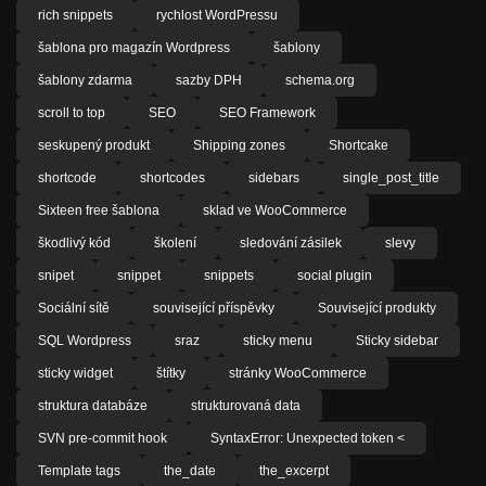
rich snippets
rychlost WordPressu
šablona pro magazín Wordpress
šablony
šablony zdarma
sazby DPH
schema.org
scroll to top
SEO
SEO Framework
seskupený produkt
Shipping zones
Shortcake
shortcode
shortcodes
sidebars
single_post_title
Sixteen free šablona
sklad ve WooCommerce
škodlivý kód
školení
sledování zásilek
slevy
snipet
snippet
snippets
social plugin
Sociální sítě
související příspěvky
Související produkty
SQL Wordpress
sraz
sticky menu
Sticky sidebar
sticky widget
štítky
stránky WooCommerce
struktura databáze
strukturovaná data
SVN pre-commit hook
SyntaxError: Unexpected token <
Template tags
the_date
the_excerpt