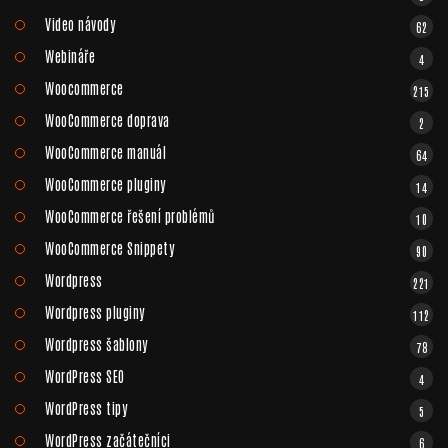
Video návody
62
Webináře
4
Woocommerce
215
WooCommerce doprava
2
WooCommerce manuál
64
WooCommerce pluginy
14
WooCommerce řešení problémů
10
WooCommerce Snippety
90
Wordpress
221
Wordpress pluginy
112
Wordpress šablony
78
WordPress SEO
4
WordPress tipy
5
WordPress začátečníci
6