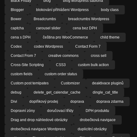
Black Friday
blog
blog wordpress šablona
Blogger
blokování přihlášeni Wordpress
body class
Bower
Breadcrumbs
breadcrumbs Wordpress
captcha
carousel slider
cena bez DPH
cena s DPH
čeština pro WooCommerce
child theme
Codex
codex Wordpress
Contact Form 7
Contact From 7
creative commons
cross sell
Cross-Site Scripting
CSS3
custom bulk action
custom fields
custom order status
Custom post temlpates
Customizer
deaktivace pluginů
debug
delete_get_calendar_cache
dingle_cat_title
Divi
doplňkový prodej
doprava
doprava zdarma
Dopravní zóny
doručovací třídy
DPH produktu
Drag and drop náhledové obrázky
drobečková navigace
drobečková navigace Wordpress
duplicitní obrázky