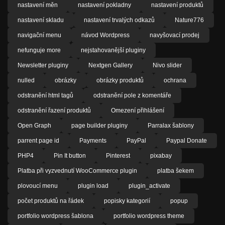
nastavení měn
nastavení pokladny
nastavení produktů
nastavení skladu
nastavení trvalých odkazů
Nature776
navigační menu
návod Wordpress
navyšovací prodej
nefunguje more
nejstahovanější pluginy
Newsletter pluginy
Nextgen Gallery
Nivo slider
nulled
obrázky
obrázky produktů
ochrana
odstranění html tagů
odstranění pole z komentáře
odstranění řazení produktů
Omezení přihlášení
Open Graph
page builder pluginy
Parralax šablony
parrent page id
Payments
PayPal
Paypal Donate
PHP4
Pin It button
Pinterest
pixabay
Platba při vyzvednutí WooCommerce plugin
platba šekem
plovoucí menu
plugin load
plugin_activate
počet produktů na řádek
popisky kategorií
popup
portfolio wordpress šablona
portfolio wordpress theme