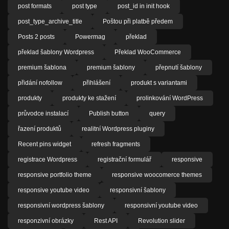
post formats
post type
post_id in init hook
post_type_archive_title
Poštou při platbě předem
Posts 2 posts
Powermag
překlad
překlad šablony Wordpress
Překlad WooCommerce
premium šablona
premium šablony
přepnutí šablony
přidání nofollow
přihlášení
produkt s variantami
produkty
produkty ke stažení
prolinkování WordPress
průvodce instalací
Publish button
query
řazení produktů
realitní Wordpress pluginy
Recent pins widget
refresh fragments
registrace Wordpress
registrační formulář
responsive
responsive portfolio theme
responsive woocomerce themes
responsive youtube video
responsivní šablony
responsivní wordpress šablony
responsivní youtube video
responzivní obrázky
Rest API
Revolution slider