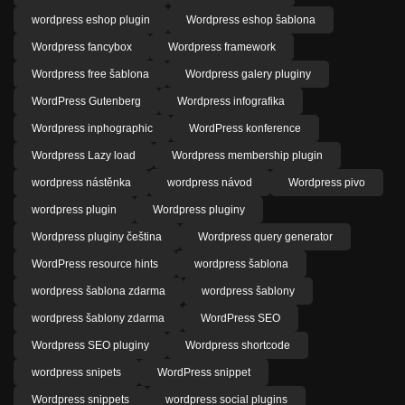
wordpress eshop plugin
Wordpress eshop šablona
Wordpress fancybox
Wordpress framework
Wordpress free šablona
Wordpress galery pluginy
WordPress Gutenberg
Wordpress infografika
Wordpress inphographic
WordPress konference
Wordpress Lazy load
Wordpress membership plugin
wordpress nástěnka
wordpress návod
Wordpress pivo
wordpress plugin
Wordpress pluginy
Wordpress pluginy čeština
Wordpress query generator
WordPress resource hints
wordpress šablona
wordpress šablona zdarma
wordpress šablony
wordpress šablony zdarma
WordPress SEO
Wordpress SEO pluginy
Wordpress shortcode
wordpress snipets
WordPress snippet
Wordpress snippets
wordpress social plugins