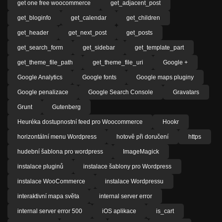
get one free woocommerce
get_adjacent_post
get_bloginfo
get_calendar
get_children
get_header
get_next_post
get_posts
get_search_form
get_sidebar
get_template_part
get_theme_file_path
get_theme_file_uri
Google +
Google Analytics
Google fonts
Google maps pluginy
Google penalizace
Google Search Console
Gravatars
Grunt
Gutenberg
Heuréka dostupnostní feed pro Woocommerce
Hookr
horizontální menu Wordpress
hotově při doručení
https
hudební šablona pro wordpress
ImageMagick
instalace pluginů
instalace šablony pro Wordpress
instalace WooCommerce
instalace Wordpressu
interaktivní mapa světa
internal server error
internal server error 500
iOS aplikace
is_cart