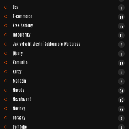
Css
1
E-commerce
10
Free šablony
35
Infografiky
11
Jak vytvořit vlastní šablonu pro Wordpress
8
jQuery
1
Komunita
19
Kurzy
6
Magazín
6
Návody
84
Nezařazené
16
Novinky
25
Obrázky
4
Portfolio
4