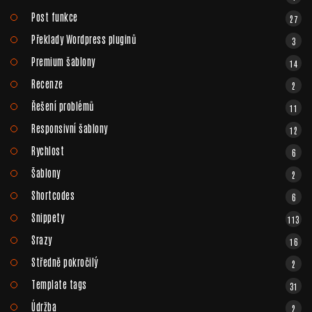
Post funkce
27
Překlady Wordpress pluginů
3
Premium šablony
14
Recenze
2
Řešení problémů
11
Responsivní šablony
12
Rychlost
6
Šablony
2
Shortcodes
6
Snippety
113
Srazy
16
Středně pokročilý
2
Template tags
31
Údržba
2