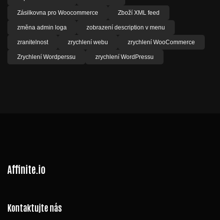
Zásilkovna pro Woocommerce
Zboží XML feed
změna admin loga
zobrazení description v menu
zranitelnost
zrychlení webu
zrychlení WooCommerce
Zrychlení Wordperssu
zrychlení WordPressu
Affinite.io
Kontaktujte nás