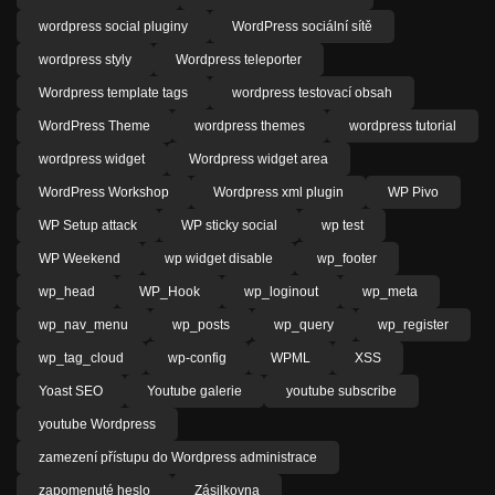
wordpress social pluginy
WordPress sociální sítě
wordpress styly
Wordpress teleporter
Wordpress template tags
wordpress testovací obsah
WordPress Theme
wordpress themes
wordpress tutorial
wordpress widget
Wordpress widget area
WordPress Workshop
Wordpress xml plugin
WP Pivo
WP Setup attack
WP sticky social
wp test
WP Weekend
wp widget disable
wp_footer
wp_head
WP_Hook
wp_loginout
wp_meta
wp_nav_menu
wp_posts
wp_query
wp_register
wp_tag_cloud
wp-config
WPML
XSS
Yoast SEO
Youtube galerie
youtube subscribe
youtube Wordpress
zamezení přístupu do Wordpress administrace
zapomenuté heslo
Zásilkovna