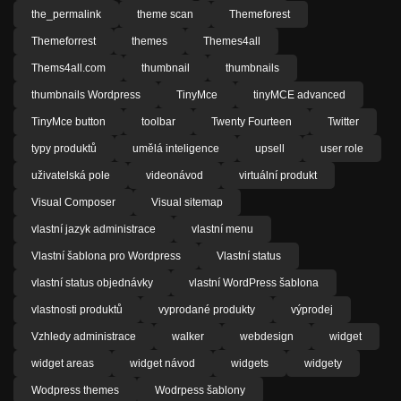
the_permalink
theme scan
Themeforest
Themeforrest
themes
Themes4all
Thems4all.com
thumbnail
thumbnails
thumbnails Wordpress
TinyMce
tinyMCE advanced
TinyMce button
toolbar
Twenty Fourteen
Twitter
typy produktů
umělá inteligence
upsell
user role
uživatelská pole
videonávod
virtuální produkt
Visual Composer
Visual sitemap
vlastní jazyk administrace
vlastní menu
Vlastní šablona pro Wordpress
Vlastní status
vlastní status objednávky
vlastní WordPress šablona
vlastnosti produktů
vyprodané produkty
výprodej
Vzhledy administrace
walker
webdesign
widget
widget areas
widget návod
widgets
widgety
Wodpress themes
Wodrpess šablony