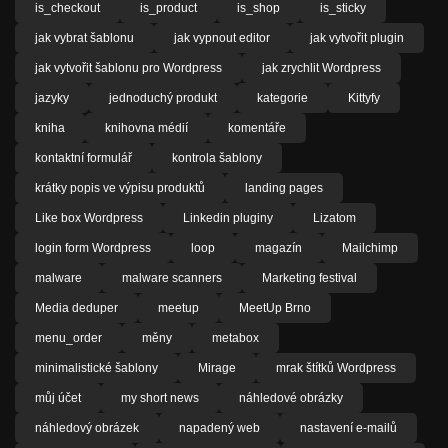
is_checkout
is_product
is_shop
is_sticky
jak vybrat šablonu
jak vypnout editor
jak vytvořit plugin
jak vytvořit šablonu pro Wordpress
jak zrychlit Wordpress
jazyky
jednoduchý produkt
kategorie
Kittyfy
kniha
knihovna médií
komentáře
kontaktní formulář
kontrola šablony
krátky popis ve výpisu produktů
landing pages
Like box Wordpress
Linkedin pluginy
Lizatom
login form Wordpress
loop
magazín
Mailchimp
malware
malware scanners
Marketing festival
Media deduper
meetup
MeetUp Brno
menu_order
měny
metabox
minimalistické šablony
Mirage
mrak štítků Wordpress
můj účet
my short news
náhledové obrázky
náhledový obrázek
napadený web
nastavení e-mailů