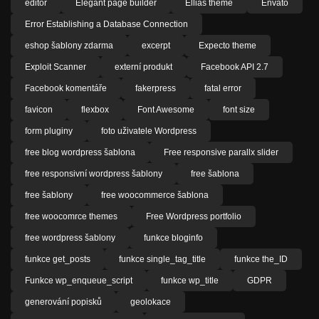
editor
Elegant page builder
Ellias theme
Envato
Error Establishing a Database Connection
eshop šablony zdarma
excerpt
Expecto theme
Exploit Scanner
externí produkt
Facebook API 2.7
Facebook komentáře
fakerpress
fatal error
favicon
flexbox
Font Awesome
font size
form pluginy
foto uživatele Wordpress
free blog wordpress šablona
Free responsive parallx slider
free responsivní wordpress šablony
free šablona
free šablony
free woocommerce šablona
free woocomrce themes
Free Wordpress portfolio
free wordpress šablony
funkce bloginfo
funkce get_posts
funkce single_tag_title
funkce the_ID
Funkce wp_enqueue_script
funkce wp_title
GDPR
generování popisků
geolokace