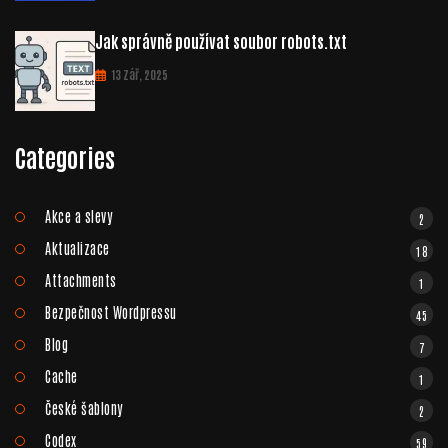
Jak správně používat soubor robots.txt
13 Zář, 2025
Categories
Akce a slevy
2
Aktualizace
18
Attachments
1
Bezpečnost Wordpressu
45
Blog
7
Cache
1
České šablony
2
Codex
59