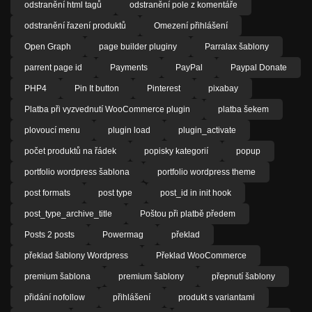
odstranění html tagů
odstranění pole z komentáře
odstranění řazení produktů
Omezení přihlášení
Open Graph
page builder pluginy
Parralax šablony
parrent page id
Payments
PayPal
Paypal Donate
PHP4
Pin It button
Pinterest
pixabay
Platba při vyzvednutí WooCommerce plugin
platba šekem
plovoucí menu
plugin load
plugin_activate
počet produktů na řádek
popisky kategorií
popup
portfolio wordpress šablona
portfolio wordpress theme
post formats
post type
post_id in init hook
post_type_archive_title
Poštou při platbě předem
Posts 2 posts
Powermag
překlad
překlad šablony Wordpress
Překlad WooCommerce
premium šablona
premium šablony
přepnutí šablony
přidání nofollow
přihlášení
produkt s variantami