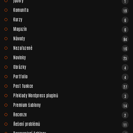
jQuery
1
Komunita
19
Kurzy
6
Magazín
6
Návody
84
Nezařazené
16
Novinky
25
Obrázky
4
Portfolio
4
Post funkce
27
Překlady Wordpress pluginů
3
Premium šablony
14
Recenze
2
Řešení problémů
11