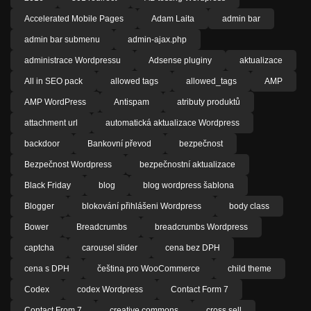
Accelerated Mobile Pages
Adam Laita
admin bar
admin bar submenu
admin-ajax.php
administrace Wordpressu
Adsense pluginy
aktualizace
All in SEO pack
allowed tags
allowed_tags
AMP
AMP WordPress
Antispam
atributy produktů
attachment url
automatická aktualizace Wordpress
backdoor
Bankovní převod
bezpečnost
Bezpečnost Wordpress
bezpečnostní aktualizace
Black Friday
blog
blog wordpress šablona
Blogger
blokování přihlášeni Wordpress
body class
Bower
Breadcrumbs
breadcrumbs Wordpress
captcha
carousel slider
cena bez DPH
cena s DPH
čeština pro WooCommerce
child theme
Codex
codex Wordpress
Contact Form 7
Contact From 7
creative commons
cross sell