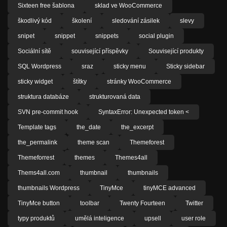
Sixteen free šablona
sklad ve WooCommerce
škodlivý kód
školení
sledování zásilek
slevy
snipet
snippet
snippets
social plugin
Sociální sítě
související příspěvky
Související produkty
SQL Wordpress
sraz
sticky menu
Sticky sidebar
sticky widget
štítky
stránky WooCommerce
struktura databáze
strukturovaná data
SVN pre-commit hook
SyntaxError: Unexpected token <
Template tags
the_date
the_excerpt
the_permalink
theme scan
Themeforest
Themeforrest
themes
Themes4all
Thems4all.com
thumbnail
thumbnails
thumbnails Wordpress
TinyMce
tinyMCE advanced
TinyMce button
toolbar
Twenty Fourteen
Twitter
typy produktů
umělá inteligence
upsell
user role