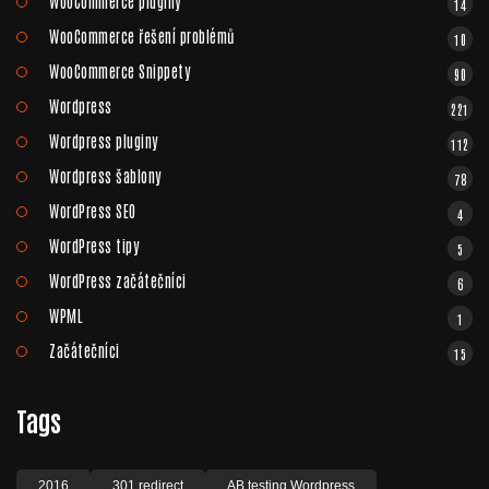
WooCommerce pluginy
14
WooCommerce řešení problémů
10
WooCommerce Snippety
90
Wordpress
221
Wordpress pluginy
112
Wordpress šablony
78
WordPress SEO
4
WordPress tipy
5
WordPress začátečníci
6
WPML
1
Začátečníci
15
Tags
2016
301 redirect
AB testing Wordpress