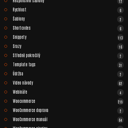
Responsivní šablony
12
Rychlost
6
Šablony
2
Shortcodes
6
Snippety
113
Srazy
16
Středně pokročilý
2
Template tags
31
Údržba
2
Video návody
62
Webináře
4
Woocommerce
215
WooCommerce doprava
2
WooCommerce manuál
64