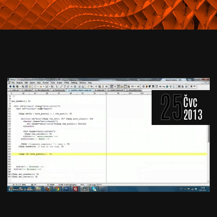
25
Čvc
2013