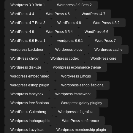
Wordpress 3.9 Beta 1
Wordpress 3.9 Beta 2
WordPress 4.4
WordPress 4.6
WordPress 4.7
WordPress 4.7 Beta 3
WordPress 4.8
WordPress 4.8.2
WordPress 4.9
WordPress 6.5.4
WordPress 6.6
WordPress 6.6 Beta 1
wordpress 6.6.1
WordPress 7
wordpress backdoor
Wordpress blogy
Wordpress cache
WordPress chyby
Wordpress codex
WordPress core
Wordpress diskuze
wordpress ecommerce theme
wordpress embed video
WordPress Emojis
wordpress eshop plugin
Wordpress eshop šablona
Wordpress fancybox
Wordpress framework
Wordpress free šablona
Wordpress galery pluginy
WordPress Gutenberg
Wordpress infografika
Wordpress inphographic
WordPress konference
Wordpress Lazy load
Wordpress membership plugin