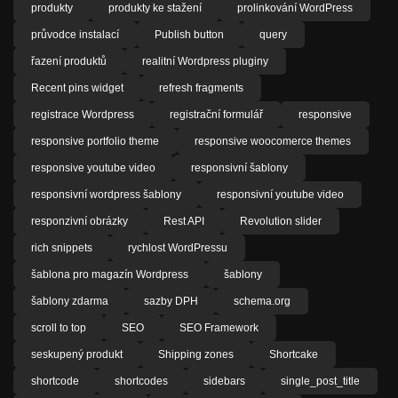
produkty
produkty ke stažení
prolinkování WordPress
průvodce instalací
Publish button
query
řazení produktů
realitní Wordpress pluginy
Recent pins widget
refresh fragments
registrace Wordpress
registrační formulář
responsive
responsive portfolio theme
responsive woocomerce themes
responsive youtube video
responsivní šablony
responsivní wordpress šablony
responsivní youtube video
responzivní obrázky
Rest API
Revolution slider
rich snippets
rychlost WordPressu
šablona pro magazín Wordpress
šablony
šablony zdarma
sazby DPH
schema.org
scroll to top
SEO
SEO Framework
seskupený produkt
Shipping zones
Shortcake
shortcode
shortcodes
sidebars
single_post_title