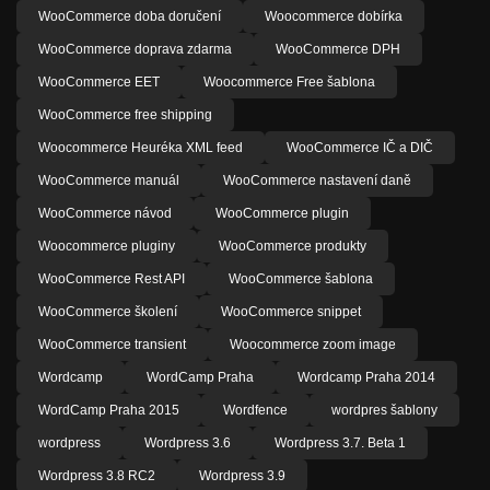
WooCommerce doba doručení
Woocommerce dobírka
WooCommerce doprava zdarma
WooCommerce DPH
WooCommerce EET
Woocommerce Free šablona
WooCommerce free shipping
Woocommerce Heuréka XML feed
WooCommerce IČ a DIČ
WooCommerce manuál
WooCommerce nastavení daně
WooCommerce návod
WooCommerce plugin
Woocommerce pluginy
WooCommerce produkty
WooCommerce Rest API
WooCommerce šablona
WooCommerce školení
WooCommerce snippet
WooCommerce transient
Woocommerce zoom image
Wordcamp
WordCamp Praha
Wordcamp Praha 2014
WordCamp Praha 2015
Wordfence
wordpres šablony
wordpress
Wordpress 3.6
Wordpress 3.7. Beta 1
Wordpress 3.8 RC2
Wordpress 3.9