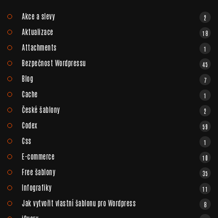
Akce a slevy
2
Aktualizace
18
Attachments
1
Bezpečnost Wordpressu
45
Blog
7
Cache
1
České šablony
2
Codex
59
Css
1
E-commerce
10
Free šablony
35
Infografiky
11
Jak vytvořit vlastní šablonu pro Wordpress
8