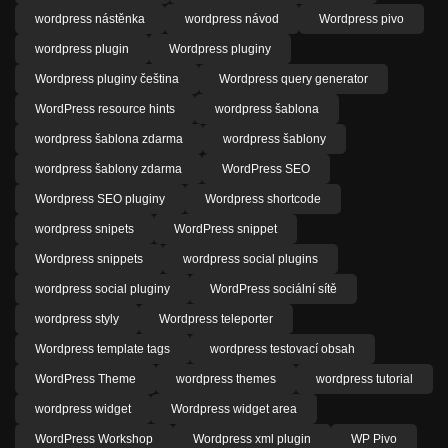
wordpress nástěnka
wordpress návod
Wordpress pivo
wordpress plugin
Wordpress pluginy
Wordpress pluginy čeština
Wordpress query generator
WordPress resource hints
wordpress šablona
wordpress šablona zdarma
wordpress šablony
wordpress šablony zdarma
WordPress SEO
Wordpress SEO pluginy
Wordpress shortcode
wordpress snipets
WordPress snippet
Wordpress snippets
wordpress social plugins
wordpress social pluginy
WordPress sociální sítě
wordpress styly
Wordpress teleporter
Wordpress template tags
wordpress testovací obsah
WordPress Theme
wordpress themes
wordpress tutorial
wordpress widget
Wordpress widget area
WordPress Workshop
Wordpress xml plugin
WP Pivo