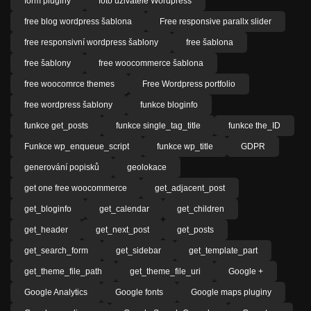
form pluginy
foto uživatele Wordpress
free blog wordpress šablona
Free responsive parallx slider
free responsivní wordpress šablony
free šablona
free šablony
free woocommerce šablona
free woocomrce themes
Free Wordpress portfolio
free wordpress šablony
funkce bloginfo
funkce get_posts
funkce single_tag_title
funkce the_ID
Funkce wp_enqueue_script
funkce wp_title
GDPR
generování popisků
geolokace
get one free woocommerce
get_adjacent_post
get_bloginfo
get_calendar
get_children
get_header
get_next_post
get_posts
get_search_form
get_sidebar
get_template_part
get_theme_file_path
get_theme_file_uri
Google +
Google Analytics
Google fonts
Google maps pluginy