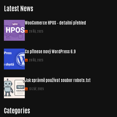
Latest News
WooComerce HPOS – detailní přehled
29 Říj, 2025
Co přinese nový WordPress 6.9
28 Říj, 2025
Jak správně používat soubor robots.txt
13 Zář, 2025
Categories