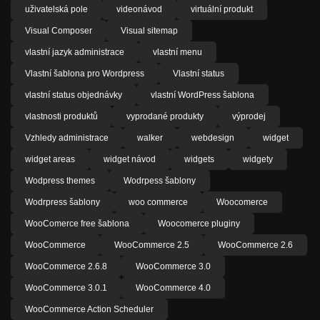
uživatelská pole
videonávod
virtuální produkt
Visual Composer
Visual sitemap
vlastní jazyk administrace
vlastní menu
Vlastní šablona pro Wordpress
Vlastní status
vlastní status objednávky
vlastní WordPress šablona
vlastnosti produktů
vyprodané produkty
výprodej
Vzhledy administrace
walker
webdesign
widget
widget areas
widget návod
widgets
widgety
Wodpress themes
Wodrpess šablony
Wodrpress šablony
woo commerce
Woocomerce
WooComerce free šablona
Woocomerce pluginy
WooCommerce
WooCommerce 2.5
WooCommerce 2.6
WooCommerce 2.6.8
WooCommerce 3.0
WooCommerce 3.0.1
WooCommerce 4.0
WooCommerce Action Scheduler