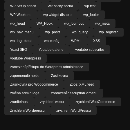
WP Setup attack
WP sticky social
wp test
WP Weekend
wp widget disable
wp_footer
wp_head
WP_Hook
wp_loginout
wp_meta
wp_nav_menu
wp_posts
wp_query
wp_register
wp_tag_cloud
wp-config
WPML
XSS
Yoast SEO
Youtube galerie
youtube subscribe
youtube Wordpress
zamezení přístupu do Wordpress administrace
zapomenuté heslo
Zásilkovna
Zásilkovna pro Woocommerce
Zboží XML feed
změna admin loga
zobrazení description v menu
zranitelnost
zrychlení webu
zrychlení WooCommerce
Zrychlení Wordperssu
zrychlení WordPressu