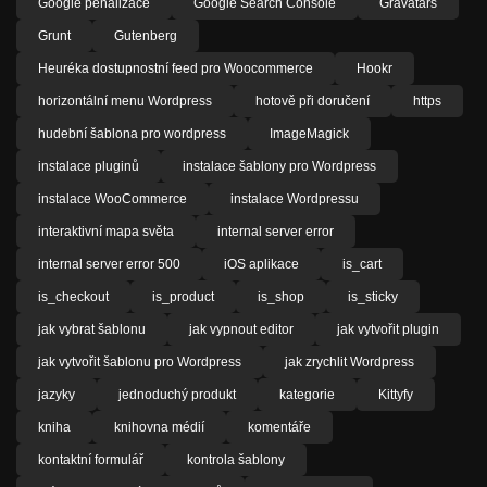
Google penalizace
Google Search Console
Gravatars
Grunt
Gutenberg
Heuréka dostupnostní feed pro Woocommerce
Hookr
horizontální menu Wordpress
hotově při doručení
https
hudební šablona pro wordpress
ImageMagick
instalace pluginů
instalace šablony pro Wordpress
instalace WooCommerce
instalace Wordpressu
interaktivní mapa světa
internal server error
internal server error 500
iOS aplikace
is_cart
is_checkout
is_product
is_shop
is_sticky
jak vybrat šablonu
jak vypnout editor
jak vytvořit plugin
jak vytvořit šablonu pro Wordpress
jak zrychlit Wordpress
jazyky
jednoduchý produkt
kategorie
Kittyfy
kniha
knihovna médií
komentáře
kontaktní formulář
kontrola šablony