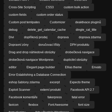
Cross-Site Scripting
CSS3
custom bulk action
custom fields
custom order status
Custom post temlpates
Customizer
deaktivace pluginů
debug
delete_get_calendar_cache
dingle_cat_title
Divi
doplňkový prodej
doprava
doprava zdarma
Dopravní zóny
doručovací třídy
DPH produktu
Drag and drop náhledové obrázky
drobečková navigace
drobečková navigace Wordpress
duplicitní obrázky
editor
Elegant page builder
Ellias theme
Envato
Error Establishing a Database Connection
eshop šablony zdarma
excerpt
Expecto theme
Exploit Scanner
externí produkt
Facebook API 2.7
Facebook komentáře
fakerpress
fatal error
favicon
flexbox
Font Awesome
font size