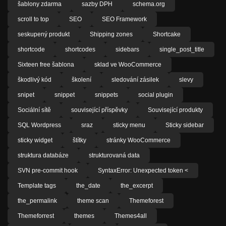
šablony zdarma
sazby DPH
schema.org
scroll to top
SEO
SEO Framework
seskupený produkt
Shipping zones
Shortcake
shortcode
shortcodes
sidebars
single_post_title
Sixteen free šablona
sklad ve WooCommerce
škodlivý kód
školení
sledování zásilek
slevy
snipet
snippet
snippets
social plugin
Sociální sítě
související příspěvky
Související produkty
SQL Wordpress
sraz
sticky menu
Sticky sidebar
sticky widget
štítky
stránky WooCommerce
struktura databáze
strukturovaná data
SVN pre-commit hook
SyntaxError: Unexpected token <
Template tags
the_date
the_excerpt
the_permalink
theme scan
Themeforest
Themeforrest
themes
Themes4all