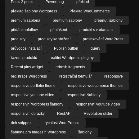
Posts 2 posts
Powermag
překlad
překlad šablony Wordpress
Překlad WooCommerce
premium šablona
premium šablony
přepnutí šablony
přidání nofollow
přihlášení
produkt s variantami
produkty
produkty ke stažení
prolinkování WordPress
průvodce instalací
Publish button
query
řazení produktů
realitní Wordpress pluginy
Recent pins widget
refresh fragments
registrace Wordpress
registrační formulář
responsive
responsive portfolio theme
responsive woocomerce themes
responsive youtube video
responsivní šablony
responsivní wordpress šablony
responsivní youtube video
responzivní obrázky
Rest API
Revolution slider
rich snippets
rychlost WordPressu
šablona pro magazín Wordpress
šablony