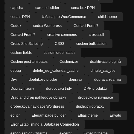
captcha
carousel slider
cena bez DPH
cena s DPH
čeština pro WooCommerce
child theme
Codex
codex Wordpress
Contact Form 7
Contact From 7
creative commons
cross sell
Cross-Site Scripting
CSS3
custom bulk action
custom fields
custom order status
Custom post temlpates
Customizer
deaktivace pluginů
debug
delete_get_calendar_cache
dingle_cat_title
Divi
doplňkový prodej
doprava
doprava zdarma
Dopravní zóny
doručovací třídy
DPH produktu
Drag and drop náhledové obrázky
drobečková navigace
drobečková navigace Wordpress
duplicitní obrázky
editor
Elegant page builder
Ellias theme
Envato
Error Establishing a Database Connection
eshop šablony zdarma
excerpt
Expecto theme