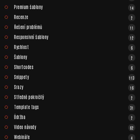
Premium šablony
14
Recenze
2
Řešení problémů
11
Responsivní šablony
12
Rychlost
6
Šablony
2
Shortcodes
6
Snippety
113
Srazy
16
Středně pokročilý
2
Template tags
31
Údržba
2
Video návody
62
Webináře
4