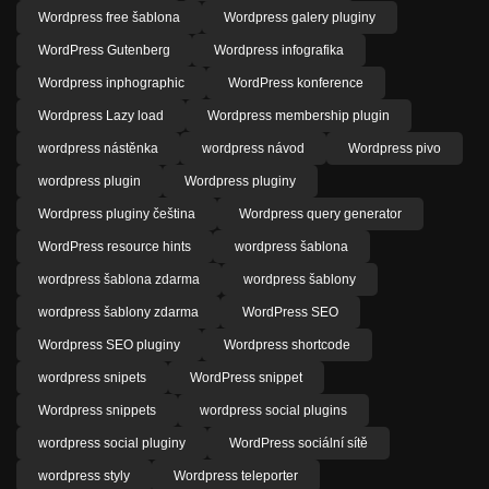
Wordpress free šablona
Wordpress galery pluginy
WordPress Gutenberg
Wordpress infografika
Wordpress inphographic
WordPress konference
Wordpress Lazy load
Wordpress membership plugin
wordpress nástěnka
wordpress návod
Wordpress pivo
wordpress plugin
Wordpress pluginy
Wordpress pluginy čeština
Wordpress query generator
WordPress resource hints
wordpress šablona
wordpress šablona zdarma
wordpress šablony
wordpress šablony zdarma
WordPress SEO
Wordpress SEO pluginy
Wordpress shortcode
wordpress snipets
WordPress snippet
Wordpress snippets
wordpress social plugins
wordpress social pluginy
WordPress sociální sítě
wordpress styly
Wordpress teleporter