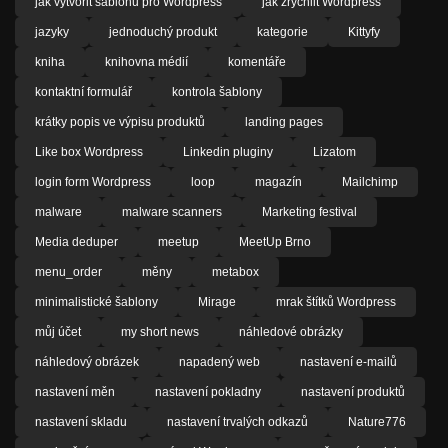
jak vytvořit šablonu pro Wordpress
jak zrychlit Wordpress
jazyky
jednoduchý produkt
kategorie
Kittyfy
kniha
knihovna médií
komentáře
kontaktní formulář
kontrola šablony
krátky popis ve výpisu produktů
landing pages
Like box Wordpress
Linkedin pluginy
Lizatom
login form Wordpress
loop
magazín
Mailchimp
malware
malware scanners
Marketing festival
Media deduper
meetup
MeetUp Brno
menu_order
měny
metabox
minimalistické šablony
Mirage
mrak štítků Wordpress
můj účet
my short news
náhledové obrázky
náhledový obrázek
napadený web
nastavení e-mailů
nastavení měn
nastavení pokladny
nastavení produktů
nastavení skladu
nastavení trvalých odkazů
Nature776