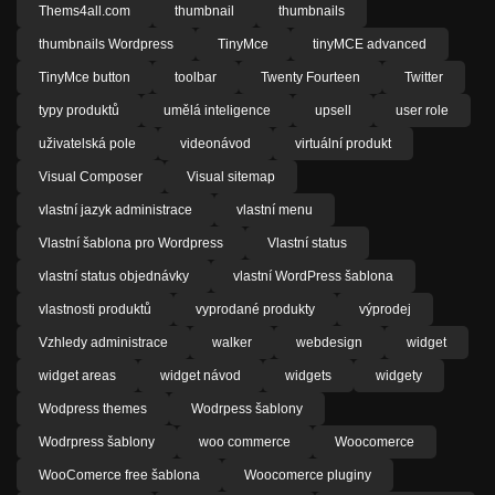
Thems4all.com
thumbnail
thumbnails
thumbnails Wordpress
TinyMce
tinyMCE advanced
TinyMce button
toolbar
Twenty Fourteen
Twitter
typy produktů
umělá inteligence
upsell
user role
uživatelská pole
videonávod
virtuální produkt
Visual Composer
Visual sitemap
vlastní jazyk administrace
vlastní menu
Vlastní šablona pro Wordpress
Vlastní status
vlastní status objednávky
vlastní WordPress šablona
vlastnosti produktů
vyprodané produkty
výprodej
Vzhledy administrace
walker
webdesign
widget
widget areas
widget návod
widgets
widgety
Wodpress themes
Wodrpess šablony
Wodrpress šablony
woo commerce
Woocomerce
WooComerce free šablona
Woocomerce pluginy