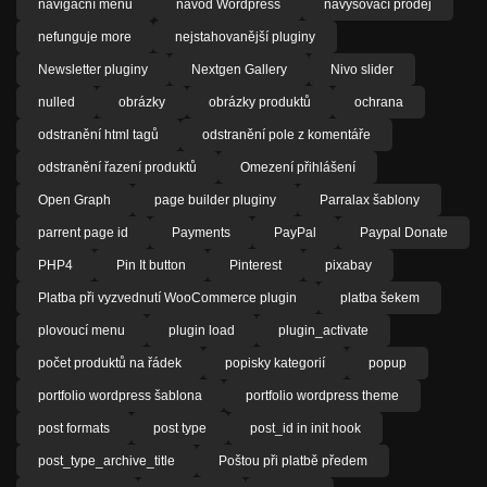
navigační menu
návod Wordpress
navyšovací prodej
nefunguje more
nejstahovanější pluginy
Newsletter pluginy
Nextgen Gallery
Nivo slider
nulled
obrázky
obrázky produktů
ochrana
odstranění html tagů
odstranění pole z komentáře
odstranění řazení produktů
Omezení přihlášení
Open Graph
page builder pluginy
Parralax šablony
parrent page id
Payments
PayPal
Paypal Donate
PHP4
Pin It button
Pinterest
pixabay
Platba při vyzvednutí WooCommerce plugin
platba šekem
plovoucí menu
plugin load
plugin_activate
počet produktů na řádek
popisky kategorií
popup
portfolio wordpress šablona
portfolio wordpress theme
post formats
post type
post_id in init hook
post_type_archive_title
Poštou při platbě předem