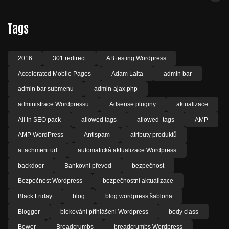
Tags
2016
301 redirect
AB testing Wordpress
Accelerated Mobile Pages
Adam Laita
admin bar
admin bar submenu
admin-ajax.php
administrace Wordpressu
Adsense pluginy
aktualizace
All in SEO pack
allowed tags
allowed_tags
AMP
AMP WordPress
Antispam
atributy produktů
attachment url
automatická aktualizace Wordpress
backdoor
Bankovní převod
bezpečnost
Bezpečnost Wordpress
bezpečnostní aktualizace
Black Friday
blog
blog wordpress šablona
Blogger
blokování přihlášeni Wordpress
body class
Bower
Breadcrumbs
breadcrumbs Wordpress