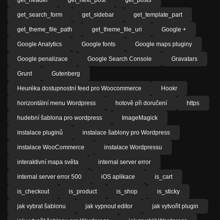
get_header
get_next_post
get_posts
get_search_form
get_sidebar
get_template_part
get_theme_file_path
get_theme_file_uri
Google +
Google Analytics
Google fonts
Google maps pluginy
Google penalizace
Google Search Console
Gravatars
Grunt
Gutenberg
Heuréka dostupnostní feed pro Woocommerce
Hookr
horizontální menu Wordpress
hotově při doručení
https
hudební šablona pro wordpress
ImageMagick
instalace pluginů
instalace šablony pro Wordpress
instalace WooCommerce
instalace Wordpressu
interaktivní mapa světa
internal server error
internal server error 500
iOS aplikace
is_cart
is_checkout
is_product
is_shop
is_sticky
jak vybrat šablonu
jak vypnout editor
jak vytvořit plugin