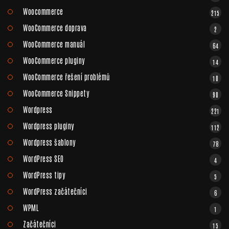
Woocommerce
215
WooCommerce doprava
2
WooCommerce manuál
64
WooCommerce pluginy
14
WooCommerce řešení problémů
10
WooCommerce Snippety
90
Wordpress
221
Wordpress pluginy
112
Wordpress šablony
78
WordPress SEO
4
WordPress tipy
5
WordPress začátečníci
6
WPML
1
Začátečníci
15