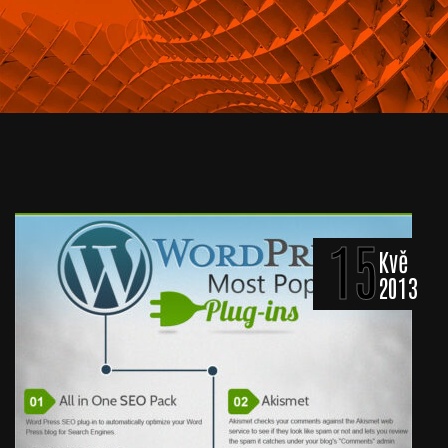
15
Kvě
2013