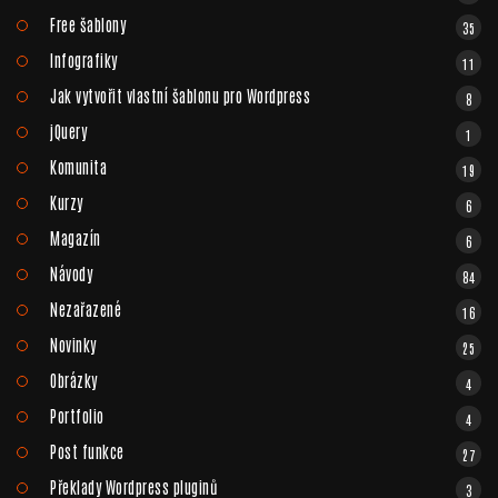
Free šablony
35
Infografiky
11
Jak vytvořit vlastní šablonu pro Wordpress
8
jQuery
1
Komunita
19
Kurzy
6
Magazín
6
Návody
84
Nezařazené
16
Novinky
25
Obrázky
4
Portfolio
4
Post funkce
27
Překlady Wordpress pluginů
3