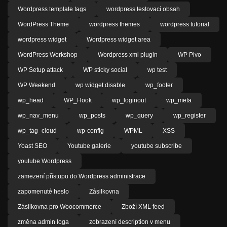
Wordpress template tags
wordpress testovací obsah
WordPress Theme
wordpress themes
wordpress tutorial
wordpress widget
Wordpress widget area
WordPress Workshop
Wordpress xml plugin
WP Pivo
WP Setup attack
WP sticky social
wp test
WP Weekend
wp widget disable
wp_footer
wp_head
WP_Hook
wp_loginout
wp_meta
wp_nav_menu
wp_posts
wp_query
wp_register
wp_tag_cloud
wp-config
WPML
XSS
Yoast SEO
Youtube galerie
youtube subscribe
youtube Wordpress
zamezení přístupu do Wordpress administrace
zapomenuté heslo
Zásilkovna
Zásilkovna pro Woocommerce
Zboží XML feed
změna admin loga
zobrazení description v menu