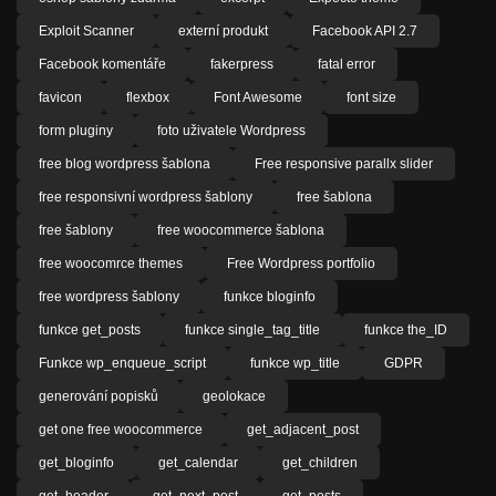
Exploit Scanner
externí produkt
Facebook API 2.7
Facebook komentáře
fakerpress
fatal error
favicon
flexbox
Font Awesome
font size
form pluginy
foto uživatele Wordpress
free blog wordpress šablona
Free responsive parallx slider
free responsivní wordpress šablony
free šablona
free šablony
free woocommerce šablona
free woocomrce themes
Free Wordpress portfolio
free wordpress šablony
funkce bloginfo
funkce get_posts
funkce single_tag_title
funkce the_ID
Funkce wp_enqueue_script
funkce wp_title
GDPR
generování popisků
geolokace
get one free woocommerce
get_adjacent_post
get_bloginfo
get_calendar
get_children