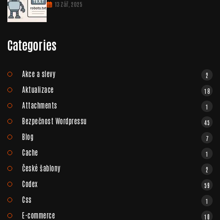
13 Zář, 2025
Categories
Akce a slevy
2
Aktualizace
18
Attachments
1
Bezpečnost Wordpressu
45
Blog
7
Cache
1
České šablony
2
Codex
59
Css
1
E-commerce
10