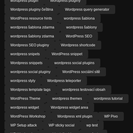
wordpress plugin
Wordpress pluginy
Wordpress pluginy čeština
Wordpress query generator
WordPress resource hints
wordpress šablona
wordpress šablona zdarma
wordpress šablony
wordpress šablony zdarma
WordPress SEO
Wordpress SEO pluginy
Wordpress shortcode
wordpress snipets
WordPress snippet
Wordpress snippets
wordpress social plugins
wordpress social pluginy
WordPress sociální sítě
wordpress styly
Wordpress teleporter
Wordpress template tags
wordpress testovací obsah
WordPress Theme
wordpress themes
wordpress tutorial
wordpress widget
Wordpress widget area
WordPress Workshop
Wordpress xml plugin
WP Pivo
WP Setup attack
WP sticky social
wp test