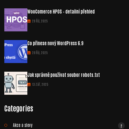
WooComerce HPOS – detailní přehled
29 Říj, 2025
Co přinese nový WordPress 6.9
28 Říj, 2025
Jak správně používat soubor robots.txt
13 Zář, 2025
Categories
Akce a slevy
2