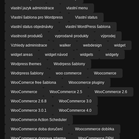
vlastní jazyk administrace
vlastní menu
Vlastní šablona pro Wordpress
Vlastní status
vlastní status objednávky
vlastní WordPress šablona
vlastnosti produktů
vyprodané produkty
výprodej
Vzhledy administrace
walker
webdesign
widget
widget areas
widget návod
widgets
widgety
Wodpress themes
Wodrpess šablony
Wodrpress šablony
woo commerce
Woocomerce
WooComerce free šablona
Woocomerce pluginy
WooCommerce
WooCommerce 2.5
WooCommerce 2.6
WooCommerce 2.6.8
WooCommerce 3.0
WooCommerce 3.0.1
WooCommerce 4.0
WooCommerce Action Scheduler
WooCommerce doba doručení
Woocommerce dobírka
WooCommerce doprava zdarma
WooCommerce DPH