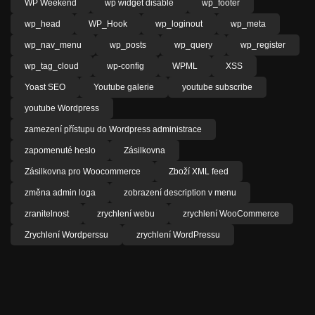
WP Weekend
wp widget disable
wp_footer
wp_head
WP_Hook
wp_loginout
wp_meta
wp_nav_menu
wp_posts
wp_query
wp_register
wp_tag_cloud
wp-config
WPML
XSS
Yoast SEO
Youtube galerie
youtube subscribe
youtube Wordpress
zamezení přístupu do Wordpress administrace
zapomenuté heslo
Zásilkovna
Zásilkovna pro Woocommerce
Zboží XML feed
změna admin loga
zobrazení description v menu
zranitelnost
zrychlení webu
zrychlení WooCommerce
Zrychlení Wordperssu
zrychlení WordPressu