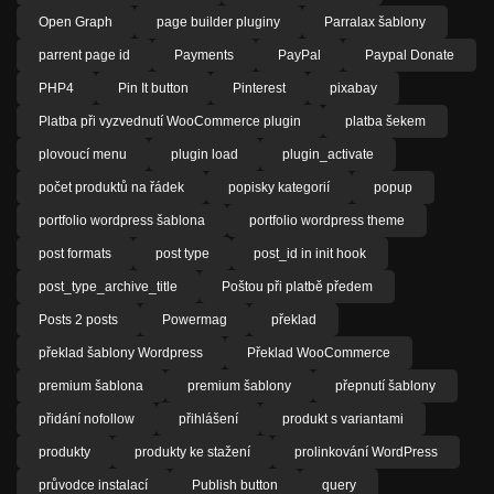
Open Graph
page builder pluginy
Parralax šablony
parrent page id
Payments
PayPal
Paypal Donate
PHP4
Pin It button
Pinterest
pixabay
Platba při vyzvednutí WooCommerce plugin
platba šekem
plovoucí menu
plugin load
plugin_activate
počet produktů na řádek
popisky kategorií
popup
portfolio wordpress šablona
portfolio wordpress theme
post formats
post type
post_id in init hook
post_type_archive_title
Poštou při platbě předem
Posts 2 posts
Powermag
překlad
překlad šablony Wordpress
Překlad WooCommerce
premium šablona
premium šablony
přepnutí šablony
přidání nofollow
přihlášení
produkt s variantami
produkty
produkty ke stažení
prolinkování WordPress
průvodce instalací
Publish button
query