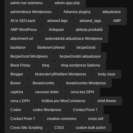
admin bar submenu
admin-ajax.php
administrace Wordpressu
Adsense pluginy
aktualizace
All in SEO pack
allowed tags
allowed_tags
AMP
AMP WordPress
Antispam
atributy produktů
attachment url
automatická aktualizace Wordpress
backdoor
Bankovní převod
bezpečnost
Bezpečnost Wordpress
bezpečnostní aktualizace
Black Friday
blog
blog wordpress šablona
Blogger
blokování přihlášeni Wordpress
body class
Bower
Breadcrumbs
breadcrumbs Wordpress
captcha
carousel slider
cena bez DPH
cena s DPH
čeština pro WooCommerce
child theme
Codex
codex Wordpress
Contact Form 7
Contact From 7
creative commons
cross sell
Cross-Site Scripting
CSS3
custom bulk action