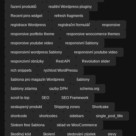
řazení produktů
realitní Wordpress pluginy
Recent pins widget
refresh fragments
registrace Wordpress
registrační formulář
responsive
responsive portfolio theme
responsive woocomerce themes
responsive youtube video
responsivní šablony
responsivní wordpress šablony
responsivní youtube video
responzivní obrázky
Rest API
Revolution slider
rich snippets
rychlost WordPressu
šablona pro magazín Wordpress
šablony
šablony zdarma
sazby DPH
schema.org
scroll to top
SEO
SEO Framework
seskupený produkt
Shipping zones
Shortcake
shortcode
shortcodes
sidebars
single_post_title
Sixteen free šablona
sklad ve WooCommerce
škodlivý kód
školení
sledování zásilek
slevy