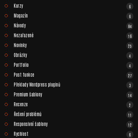
Kurzy
6
Magazín
6
Návody
84
Nezařazené
16
Novinky
25
Obrázky
4
Portfolio
4
Post funkce
27
Překlady Wordpress pluginů
3
Premium šablony
14
Recenze
2
Řešení problémů
11
Responsivní šablony
12
Rychlost
6