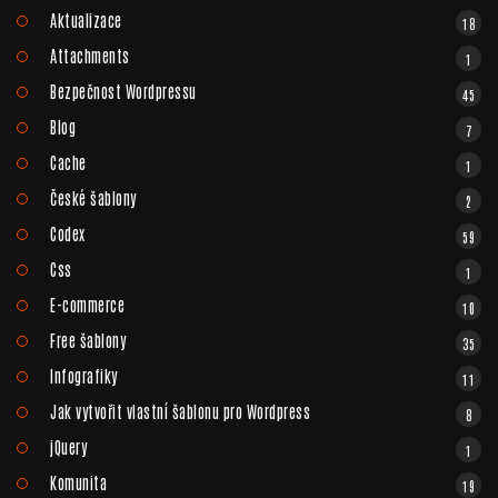
Aktualizace
18
Attachments
1
Bezpečnost Wordpressu
45
Blog
7
Cache
1
České šablony
2
Codex
59
Css
1
E-commerce
10
Free šablony
35
Infografiky
11
Jak vytvořit vlastní šablonu pro Wordpress
8
jQuery
1
Komunita
19