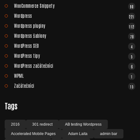
WooCommerce Snippety
90
Wordpress
221
Wordpress pluginy
112
Wordpress šablony
78
WordPress SEO
4
WordPress tipy
5
WordPress začátečníci
6
WPML
1
Začátečníci
15
Tags
2016
301 redirect
AB testing Wordpress
Accelerated Mobile Pages
Adam Laita
admin bar