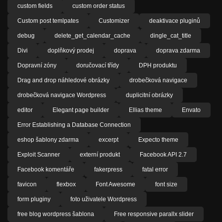
custom fields
custom order status
Custom post temlpates
Customizer
deaktivace pluginů
debug
delete_get_calendar_cache
dingle_cat_title
Divi
doplňkový prodej
doprava
doprava zdarma
Dopravní zóny
doručovací třídy
DPH produktu
Drag and drop náhledové obrázky
drobečková navigace
drobečková navigace Wordpress
duplicitní obrázky
editor
Elegant page builder
Ellias theme
Envato
Error Establishing a Database Connection
eshop šablony zdarma
excerpt
Expecto theme
Exploit Scanner
externí produkt
Facebook API 2.7
Facebook komentáře
fakerpress
fatal error
favicon
flexbox
Font Awesome
font size
form pluginy
foto uživatele Wordpress
free blog wordpress šablona
Free responsive parallx slider