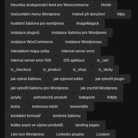
Heuréka dostupnostní feed pro Woocommerce
Hookr
horizontální menu Wordpress
hotově při doručení
https
hudební šablona pro wordpress
ImageMagick
instalace pluginů
instalace šablony pro Wordpress
instalace WooCommerce
instalace Wordpressu
interaktivní mapa světa
internal server error
internal server error 500
iOS aplikace
is_cart
is_checkout
is_product
is_shop
is_sticky
jak vybrat šablonu
jak vypnout editor
jak vytvořit plugin
jak vytvořit šablonu pro Wordpress
jak zrychlit Wordpress
jazyky
jednoduchý produkt
kategorie
Kittyfy
kniha
knihovna médií
komentáře
kontaktní formulář
kontrola šablony
krátky popis ve výpisu produktů
landing pages
Like box Wordpress
Linkedin pluginy
Lizatom