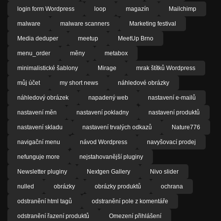
login form Wordpress
loop
magazín
Mailchimp
malware
malware scanners
Marketing festival
Media deduper
meetup
MeetUp Brno
menu_order
měny
metabox
minimalistické šablony
Mirage
mrak štítků Wordpress
můj účet
my short news
náhledové obrázky
náhledový obrázek
napadený web
nastavení e-mailů
nastavení měn
nastavení pokladny
nastavení produktů
nastavení skladu
nastavení trvalých odkazů
Nature776
navigační menu
návod Wordpress
navyšovací prodej
nefunguje more
nejstahovanější pluginy
Newsletter pluginy
Nextgen Gallery
Nivo slider
nulled
obrázky
obrázky produktů
ochrana
odstranění html tagů
odstranění pole z komentáře
odstranění řazení produktů
Omezení přihlášení