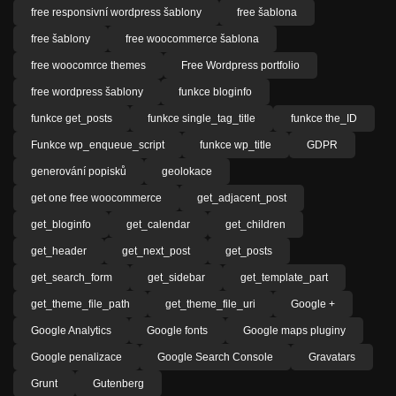
free responsivní wordpress šablony
free šablona
free šablony
free woocommerce šablona
free woocomrce themes
Free Wordpress portfolio
free wordpress šablony
funkce bloginfo
funkce get_posts
funkce single_tag_title
funkce the_ID
Funkce wp_enqueue_script
funkce wp_title
GDPR
generování popisků
geolokace
get one free woocommerce
get_adjacent_post
get_bloginfo
get_calendar
get_children
get_header
get_next_post
get_posts
get_search_form
get_sidebar
get_template_part
get_theme_file_path
get_theme_file_uri
Google +
Google Analytics
Google fonts
Google maps pluginy
Google penalizace
Google Search Console
Gravatars
Grunt
Gutenberg