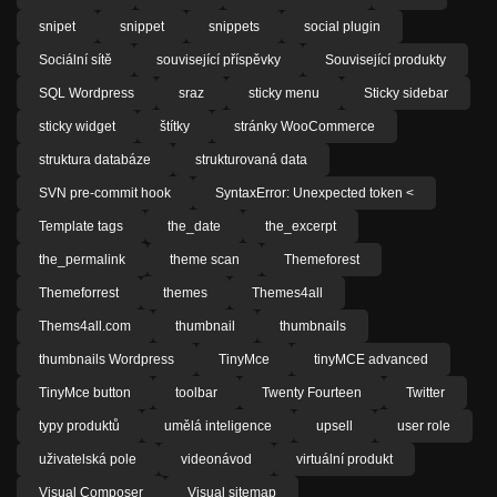
snipet
snippet
snippets
social plugin
Sociální sítě
související příspěvky
Související produkty
SQL Wordpress
sraz
sticky menu
Sticky sidebar
sticky widget
štítky
stránky WooCommerce
struktura databáze
strukturovaná data
SVN pre-commit hook
SyntaxError: Unexpected token <
Template tags
the_date
the_excerpt
the_permalink
theme scan
Themeforest
Themeforrest
themes
Themes4all
Thems4all.com
thumbnail
thumbnails
thumbnails Wordpress
TinyMce
tinyMCE advanced
TinyMce button
toolbar
Twenty Fourteen
Twitter
typy produktů
umělá inteligence
upsell
user role
uživatelská pole
videonávod
virtuální produkt
Visual Composer
Visual sitemap