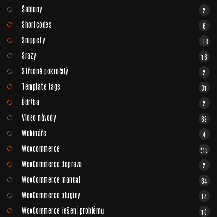
Šablony
2
Shortcodes
6
Snippety
113
Srazy
16
Středně pokročilý
2
Template tags
31
Údržba
2
Video návody
62
Webináře
4
Woocommerce
215
WooCommerce doprava
2
WooCommerce manuál
64
WooCommerce pluginy
14
WooCommerce řešení problémů
10