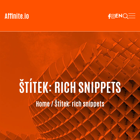
Affinite.io
EN
ŠTÍTEK:
RICH SNIPPETS
Home
/ Štítek:
rich snippets