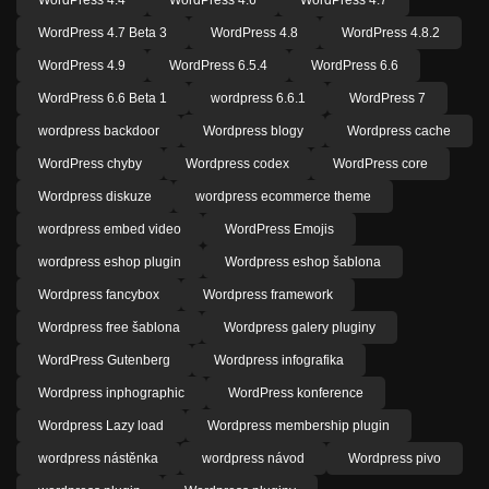
WordPress 4.4
WordPress 4.6
WordPress 4.7
WordPress 4.7 Beta 3
WordPress 4.8
WordPress 4.8.2
WordPress 4.9
WordPress 6.5.4
WordPress 6.6
WordPress 6.6 Beta 1
wordpress 6.6.1
WordPress 7
wordpress backdoor
Wordpress blogy
Wordpress cache
WordPress chyby
Wordpress codex
WordPress core
Wordpress diskuze
wordpress ecommerce theme
wordpress embed video
WordPress Emojis
wordpress eshop plugin
Wordpress eshop šablona
Wordpress fancybox
Wordpress framework
Wordpress free šablona
Wordpress galery pluginy
WordPress Gutenberg
Wordpress infografika
Wordpress inphographic
WordPress konference
Wordpress Lazy load
Wordpress membership plugin
wordpress nástěnka
wordpress návod
Wordpress pivo