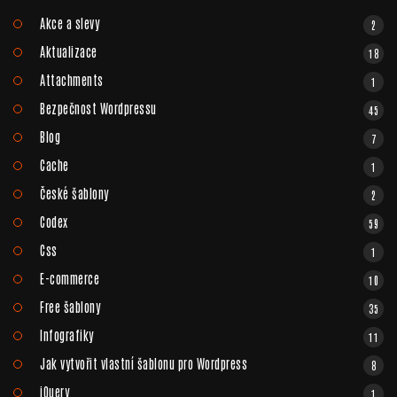
Akce a slevy
2
Aktualizace
18
Attachments
1
Bezpečnost Wordpressu
45
Blog
7
Cache
1
České šablony
2
Codex
59
Css
1
E-commerce
10
Free šablony
35
Infografiky
11
Jak vytvořit vlastní šablonu pro Wordpress
8
jQuery
1