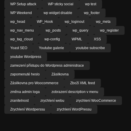
WP Setup attack
WP sticky social
wp test
WP Weekend
wp widget disable
wp_footer
wp_head
WP_Hook
wp_loginout
wp_meta
wp_nav_menu
wp_posts
wp_query
wp_register
wp_tag_cloud
wp-config
WPML
XSS
Yoast SEO
Youtube galerie
youtube subscribe
youtube Wordpress
zamezení přístupu do Wordpress administrace
zapomenuté heslo
Zásilkovna
Zásilkovna pro Woocommerce
Zboží XML feed
změna admin loga
zobrazení description v menu
zranitelnost
zrychlení webu
zrychlení WooCommerce
Zrychlení Wordperssu
zrychlení WordPressu