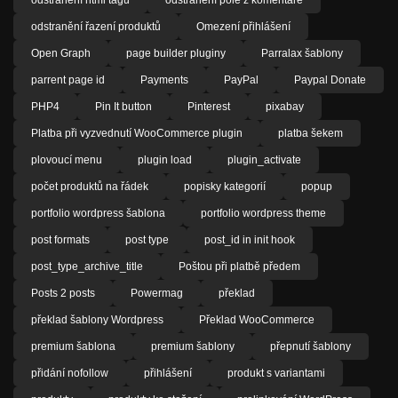
odstranění řazení produktů
Omezení přihlášení
Open Graph
page builder pluginy
Parralax šablony
parrent page id
Payments
PayPal
Paypal Donate
PHP4
Pin It button
Pinterest
pixabay
Platba při vyzvednutí WooCommerce plugin
platba šekem
plovoucí menu
plugin load
plugin_activate
počet produktů na řádek
popisky kategorií
popup
portfolio wordpress šablona
portfolio wordpress theme
post formats
post type
post_id in init hook
post_type_archive_title
Poštou při platbě předem
Posts 2 posts
Powermag
překlad
překlad šablony Wordpress
Překlad WooCommerce
premium šablona
premium šablony
přepnutí šablony
přidání nofollow
přihlášení
produkt s variantami