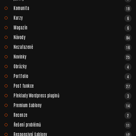
Komunita
19
Kurzy
6
Magazín
6
Návody
84
Nezařazené
16
Novinky
25
Obrázky
4
Portfolio
4
Post funkce
27
Překlady Wordpress pluginů
3
Premium šablony
14
Recenze
2
Řešení problémů
11
Responsivní šablony
12