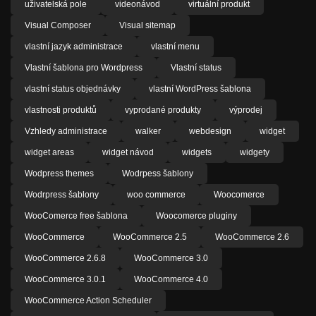
uživatelská pole
videonávod
virtuální produkt
Visual Composer
Visual sitemap
vlastní jazyk administrace
vlastní menu
Vlastní šablona pro Wordpress
Vlastní status
vlastní status objednávky
vlastní WordPress šablona
vlastnosti produktů
vyprodané produkty
výprodej
Vzhledy administrace
walker
webdesign
widget
widget areas
widget návod
widgets
widgety
Wodpress themes
Wodrpess šablony
Wodrpress šablony
woo commerce
Woocomerce
WooComerce free šablona
Woocomerce pluginy
WooCommerce
WooCommerce 2.5
WooCommerce 2.6
WooCommerce 2.6.8
WooCommerce 3.0
WooCommerce 3.0.1
WooCommerce 4.0
WooCommerce Action Scheduler