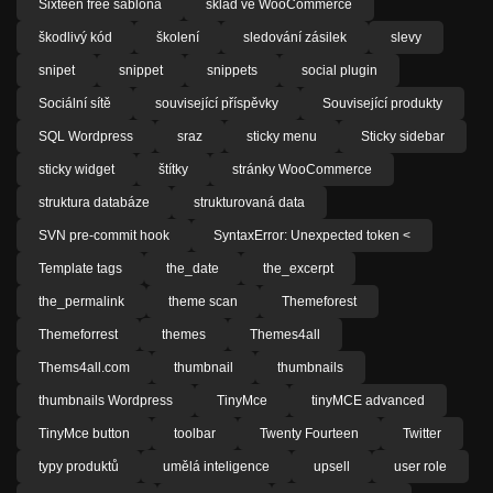
Sixteen free šablona
sklad ve WooCommerce
škodlivý kód
školení
sledování zásilek
slevy
snipet
snippet
snippets
social plugin
Sociální sítě
související příspěvky
Související produkty
SQL Wordpress
sraz
sticky menu
Sticky sidebar
sticky widget
štítky
stránky WooCommerce
struktura databáze
strukturovaná data
SVN pre-commit hook
SyntaxError: Unexpected token <
Template tags
the_date
the_excerpt
the_permalink
theme scan
Themeforest
Themeforrest
themes
Themes4all
Thems4all.com
thumbnail
thumbnails
thumbnails Wordpress
TinyMce
tinyMCE advanced
TinyMce button
toolbar
Twenty Fourteen
Twitter
typy produktů
umělá inteligence
upsell
user role