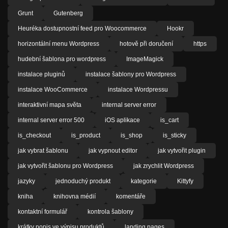
Grunt
Gutenberg
Heuréka dostupnostní feed pro Woocommerce
Hookr
horizontální menu Wordpress
hotově při doručení
https
hudební šablona pro wordpress
ImageMagick
instalace pluginů
instalace šablony pro Wordpress
instalace WooCommerce
instalace Wordpressu
interaktivní mapa světa
internal server error
internal server error 500
iOS aplikace
is_cart
is_checkout
is_product
is_shop
is_sticky
jak vybrat šablonu
jak vypnout editor
jak vytvořit plugin
jak vytvořit šablonu pro Wordpress
jak zrychlit Wordpress
jazyky
jednoduchý produkt
kategorie
Kittyfy
kniha
knihovna médií
komentáře
kontaktní formulář
kontrola šablony
krátky popis ve výpisu produktů
landing pages