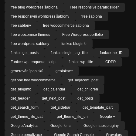
free blog wordpress šablona
Free responsive parallx slider
free responsivní wordpress šablony
free šablona
free šablony
free woocommerce šablona
free woocomrce themes
Free Wordpress portfolio
free wordpress šablony
funkce bloginfo
funkce get_posts
funkce single_tag_title
funkce the_ID
Funkce wp_enqueue_script
funkce wp_title
GDPR
generování popisků
geolokace
get one free woocommerce
get_adjacent_post
get_bloginfo
get_calendar
get_children
get_header
get_next_post
get_posts
get_search_form
get_sidebar
get_template_part
get_theme_file_path
get_theme_file_uri
Google +
Google Analytics
Google fonts
Google maps pluginy
Google penalizace
Google Search Console
Gravatars