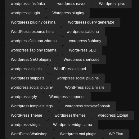
wordpress nástěnka
wordpress návod
Wordpress pivo
wordpress plugin
Wordpress pluginy
Wordpress pluginy čeština
Wordpress query generator
WordPress resource hints
wordpress šablona
wordpress šablona zdarma
wordpress šablony
wordpress šablony zdarma
WordPress SEO
Wordpress SEO pluginy
Wordpress shortcode
wordpress snipets
WordPress snippet
Wordpress snippets
wordpress social plugins
wordpress social pluginy
WordPress sociální sítě
wordpress styly
Wordpress teleporter
Wordpress template tags
wordpress testovací obsah
WordPress Theme
wordpress themes
wordpress tutorial
wordpress widget
Wordpress widget area
WordPress Workshop
Wordpress xml plugin
WP Pivo