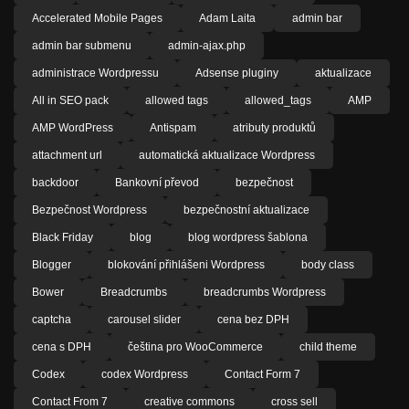
Accelerated Mobile Pages
Adam Laita
admin bar
admin bar submenu
admin-ajax.php
administrace Wordpressu
Adsense pluginy
aktualizace
All in SEO pack
allowed tags
allowed_tags
AMP
AMP WordPress
Antispam
atributy produktů
attachment url
automatická aktualizace Wordpress
backdoor
Bankovní převod
bezpečnost
Bezpečnost Wordpress
bezpečnostní aktualizace
Black Friday
blog
blog wordpress šablona
Blogger
blokování přihlášeni Wordpress
body class
Bower
Breadcrumbs
breadcrumbs Wordpress
captcha
carousel slider
cena bez DPH
cena s DPH
čeština pro WooCommerce
child theme
Codex
codex Wordpress
Contact Form 7
Contact From 7
creative commons
cross sell