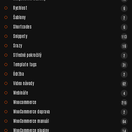
Rychlost
6
Šablony
2
Shortcodes
6
Snippety
113
Srazy
16
Středně pokročilý
2
Template tags
31
Údržba
2
Video návody
62
Webináře
4
Woocommerce
215
WooCommerce doprava
2
WooCommerce manuál
64
WooCommerce pluginy
14