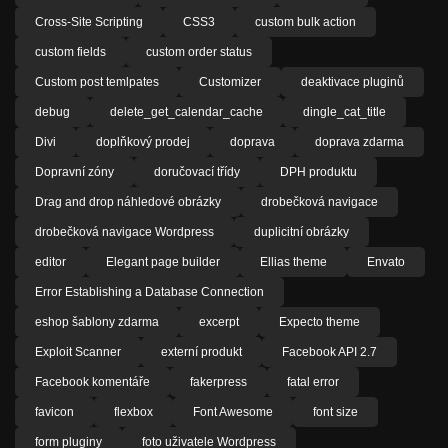
Cross-Site Scripting
CSS3
custom bulk action
custom fields
custom order status
Custom post temlpates
Customizer
deaktivace pluginů
debug
delete_get_calendar_cache
dingle_cat_title
Divi
doplňkový prodej
doprava
doprava zdarma
Dopravní zóny
doručovací třídy
DPH produktu
Drag and drop náhledové obrázky
drobečková navigace
drobečková navigace Wordpress
duplicitní obrázky
editor
Elegant page builder
Ellias theme
Envato
Error Establishing a Database Connection
eshop šablony zdarma
excerpt
Expecto theme
Exploit Scanner
externí produkt
Facebook API 2.7
Facebook komentáře
fakerpress
fatal error
favicon
flexbox
Font Awesome
font size
form pluginy
foto uživatele Wordpress