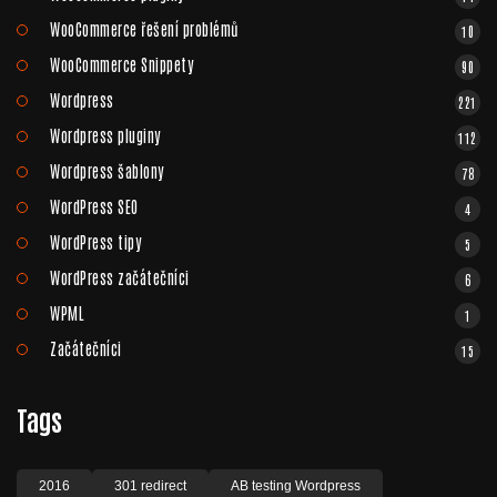
WooCommerce řešení problémů
10
WooCommerce Snippety
90
Wordpress
221
Wordpress pluginy
112
Wordpress šablony
78
WordPress SEO
4
WordPress tipy
5
WordPress začátečníci
6
WPML
1
Začátečníci
15
Tags
2016
301 redirect
AB testing Wordpress