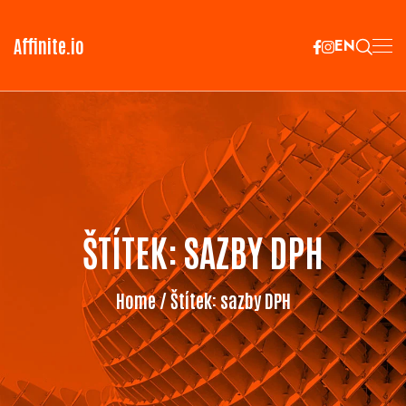
Affinite.io
EN
ŠTÍTEK:
SAZBY DPH
Home
/ Štítek:
sazby DPH