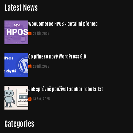
Latest News
WooComerce HPOS – detailní přehled
29 Říj, 2025
Co přinese nový WordPress 6.9
28 Říj, 2025
Jak správně používat soubor robots.txt
13 Zář, 2025
Categories