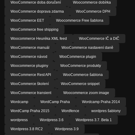
WooCommerce doba doručení
Woocommerce dobírka
WooCommerce doprava zdarma
WooCommerce DPH
WooCommerce EET
Woocommerce Free šablona
WooCommerce free shipping
Woocommerce Heuréka XML feed
WooCommerce IČ a DIČ
WooCommerce manuál
WooCommerce nastavení daně
WooCommerce návod
WooCommerce plugin
Woocommerce pluginy
WooCommerce produkty
WooCommerce Rest API
WooCommerce šablona
WooCommerce školení
WooCommerce snippet
WooCommerce transient
Woocommerce zoom image
Wordcamp
WordCamp Praha
Wordcamp Praha 2014
WordCamp Praha 2015
Wordfence
wordpres šablony
wordpress
Wordpress 3.6
Wordpress 3.7. Beta 1
Wordpress 3.8 RC2
Wordpress 3.9