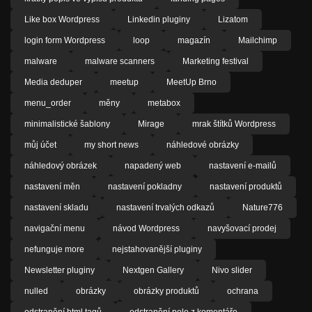
Like box Wordpress
Linkedin pluginy
Lizatom
login form Wordpress
loop
magazín
Mailchimp
malware
malware scanners
Marketing festival
Media deduper
meetup
MeetUp Brno
menu_order
měny
metabox
minimalistické šablony
Mirage
mrak štítků Wordpress
můj účet
my short news
náhledové obrázky
náhledový obrázek
napadený web
nastavení e-mailů
nastavení měn
nastavení pokladny
nastavení produktů
nastavení skladu
nastavení trvalých odkazů
Nature776
navigační menu
návod Wordpress
navyšovací prodej
nefunguje more
nejstahovanější pluginy
Newsletter pluginy
Nextgen Gallery
Nivo slider
nulled
obrázky
obrázky produktů
ochrana
odstranění html tagů
odstranění pole z komentáře