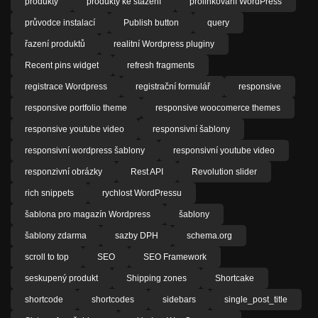
produkty
produkty ke stažení
prolinkování WordPress
průvodce instalací
Publish button
query
řazení produktů
realitní Wordpress pluginy
Recent pins widget
refresh fragments
registrace Wordpress
registrační formulář
responsive
responsive portfolio theme
responsive woocomerce themes
responsive youtube video
responsivní šablony
responsivní wordpress šablony
responsivní youtube video
responzivní obrázky
Rest API
Revolution slider
rich snippets
rychlost WordPressu
šablona pro magazín Wordpress
šablony
šablony zdarma
sazby DPH
schema.org
scroll to top
SEO
SEO Framework
seskupený produkt
Shipping zones
Shortcake
shortcode
shortcodes
sidebars
single_post_title