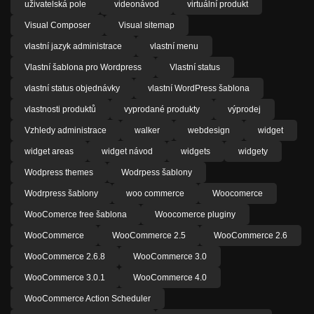
uživatelská pole
videonávod
virtuální produkt
Visual Composer
Visual sitemap
vlastní jazyk administrace
vlastní menu
Vlastní šablona pro Wordpress
Vlastní status
vlastní status objednávky
vlastní WordPress šablona
vlastnosti produktů
vyprodané produkty
výprodej
Vzhledy administrace
walker
webdesign
widget
widget areas
widget návod
widgets
widgety
Wodpress themes
Wodrpess šablony
Wodrpress šablony
woo commerce
Woocomerce
WooComerce free šablona
Woocomerce pluginy
WooCommerce
WooCommerce 2.5
WooCommerce 2.6
WooCommerce 2.6.8
WooCommerce 3.0
WooCommerce 3.0.1
WooCommerce 4.0
WooCommerce Action Scheduler