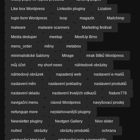
Like box Wordpress
Linkedin pluginy
Lizatom
login form Wordpress
loop
magazín
Mailchimp
malware
malware scanners
Marketing festival
Media deduper
meetup
MeetUp Brno
menu_order
měny
metabox
minimalistické šablony
Mirage
mrak štítků Wordpress
můj účet
my short news
náhledové obrázky
náhledový obrázek
napadený web
nastavení e-mailů
nastavení měn
nastavení pokladny
nastavení produktů
nastavení skladu
nastavení trvalých odkazů
Nature776
navigační menu
návod Wordpress
navyšovací prodej
nefunguje more
nejstahovanější pluginy
Newsletter pluginy
Nextgen Gallery
Nivo slider
nulled
obrázky
obrázky produktů
ochrana
odstranění html tagů
odstranění pole z komentáře