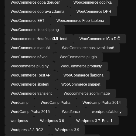
WooCommerce doba doručení
Woocommerce dobírka
WooCommerce doprava zdarma
WooCommerce DPH
WooCommerce EET
Woocommerce Free šablona
WooCommerce free shipping
Woocommerce Heuréka XML feed
WooCommerce IČ a DIČ
WooCommerce manuál
WooCommerce nastavení daně
WooCommerce návod
WooCommerce plugin
Woocommerce pluginy
WooCommerce produkty
WooCommerce Rest API
WooCommerce šablona
WooCommerce školení
WooCommerce snippet
WooCommerce transient
Woocommerce zoom image
Wordcamp
WordCamp Praha
Wordcamp Praha 2014
WordCamp Praha 2015
Wordfence
wordpres šablony
wordpress
Wordpress 3.6
Wordpress 3.7. Beta 1
Wordpress 3.8 RC2
Wordpress 3.9