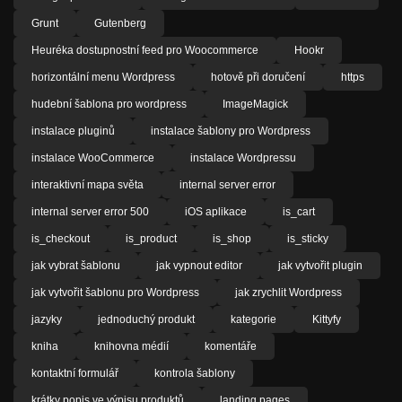
Grunt
Gutenberg
Heuréka dostupnostní feed pro Woocommerce
Hookr
horizontální menu Wordpress
hotově při doručení
https
hudební šablona pro wordpress
ImageMagick
instalace pluginů
instalace šablony pro Wordpress
instalace WooCommerce
instalace Wordpressu
interaktivní mapa světa
internal server error
internal server error 500
iOS aplikace
is_cart
is_checkout
is_product
is_shop
is_sticky
jak vybrat šablonu
jak vypnout editor
jak vytvořit plugin
jak vytvořit šablonu pro Wordpress
jak zrychlit Wordpress
jazyky
jednoduchý produkt
kategorie
Kittyfy
kniha
knihovna médií
komentáře
kontaktní formulář
kontrola šablony
krátky popis ve výpisu produktů
landing pages