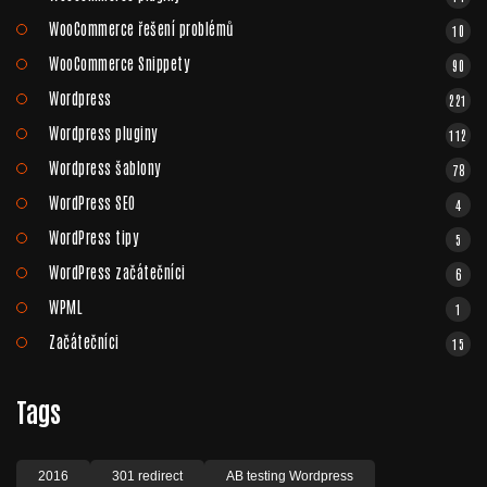
WooCommerce řešení problémů
10
WooCommerce Snippety
90
Wordpress
221
Wordpress pluginy
112
Wordpress šablony
78
WordPress SEO
4
WordPress tipy
5
WordPress začátečníci
6
WPML
1
Začátečníci
15
Tags
2016
301 redirect
AB testing Wordpress