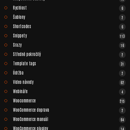
Rychlost
6
Šablony
2
Shortcodes
6
Snippety
113
Srazy
16
Středně pokročilý
2
Template tags
31
Údržba
2
Video návody
62
Webináře
4
Woocommerce
215
WooCommerce doprava
2
WooCommerce manuál
64
WooCommerce pluginy
14