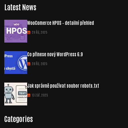
Latest News
WooComerce HPOS – detailní přehled
29 Říj, 2025
Co přinese nový WordPress 6.9
28 Říj, 2025
Jak správně používat soubor robots.txt
13 Zář, 2025
Categories