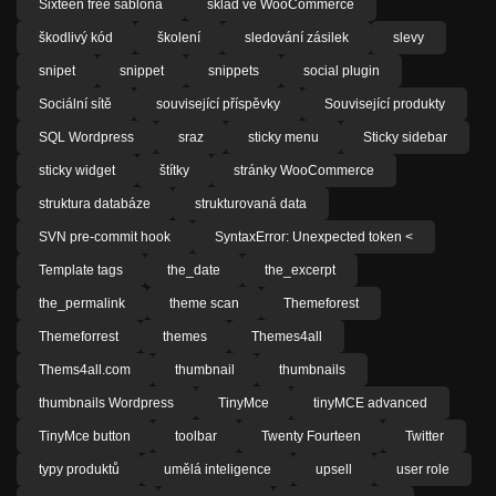
Sixteen free šablona
sklad ve WooCommerce
škodlivý kód
školení
sledování zásilek
slevy
snipet
snippet
snippets
social plugin
Sociální sítě
související příspěvky
Související produkty
SQL Wordpress
sraz
sticky menu
Sticky sidebar
sticky widget
štítky
stránky WooCommerce
struktura databáze
strukturovaná data
SVN pre-commit hook
SyntaxError: Unexpected token <
Template tags
the_date
the_excerpt
the_permalink
theme scan
Themeforest
Themeforrest
themes
Themes4all
Thems4all.com
thumbnail
thumbnails
thumbnails Wordpress
TinyMce
tinyMCE advanced
TinyMce button
toolbar
Twenty Fourteen
Twitter
typy produktů
umělá inteligence
upsell
user role