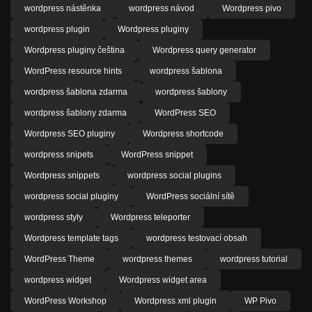
wordpress nástěnka
wordpress návod
Wordpress pivo
wordpress plugin
Wordpress pluginy
Wordpress pluginy čeština
Wordpress query generator
WordPress resource hints
wordpress šablona
wordpress šablona zdarma
wordpress šablony
wordpress šablony zdarma
WordPress SEO
Wordpress SEO pluginy
Wordpress shortcode
wordpress snipets
WordPress snippet
Wordpress snippets
wordpress social plugins
wordpress social pluginy
WordPress sociální sítě
wordpress styly
Wordpress teleporter
Wordpress template tags
wordpress testovací obsah
WordPress Theme
wordpress themes
wordpress tutorial
wordpress widget
Wordpress widget area
WordPress Workshop
Wordpress xml plugin
WP Pivo