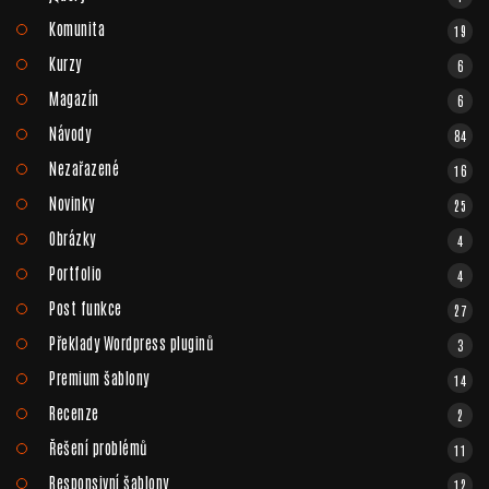
Komunita
19
Kurzy
6
Magazín
6
Návody
84
Nezařazené
16
Novinky
25
Obrázky
4
Portfolio
4
Post funkce
27
Překlady Wordpress pluginů
3
Premium šablony
14
Recenze
2
Řešení problémů
11
Responsivní šablony
12