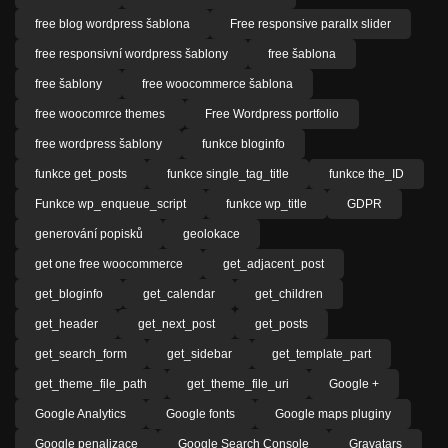
free blog wordpress šablona
Free responsive parallx slider
free responsivní wordpress šablony
free šablona
free šablony
free woocommerce šablona
free woocomrce themes
Free Wordpress portfolio
free wordpress šablony
funkce bloginfo
funkce get_posts
funkce single_tag_title
funkce the_ID
Funkce wp_enqueue_script
funkce wp_title
GDPR
generování popisků
geolokace
get one free woocommerce
get_adjacent_post
get_bloginfo
get_calendar
get_children
get_header
get_next_post
get_posts
get_search_form
get_sidebar
get_template_part
get_theme_file_path
get_theme_file_uri
Google +
Google Analytics
Google fonts
Google maps pluginy
Google penalizace
Google Search Console
Gravatars