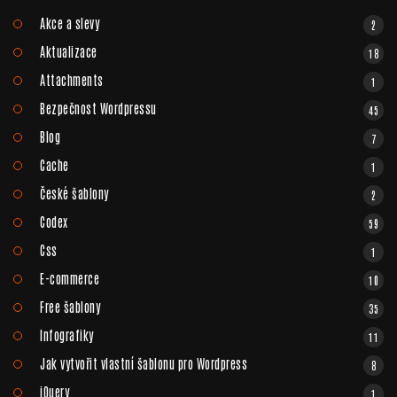
Akce a slevy
2
Aktualizace
18
Attachments
1
Bezpečnost Wordpressu
45
Blog
7
Cache
1
České šablony
2
Codex
59
Css
1
E-commerce
10
Free šablony
35
Infografiky
11
Jak vytvořit vlastní šablonu pro Wordpress
8
jQuery
1