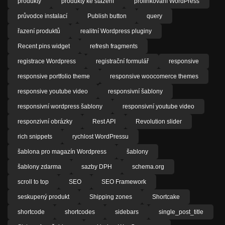
produkty
produkty ke stažení
prolinkování WordPress
průvodce instalací
Publish button
query
řazení produktů
realitní Wordpress pluginy
Recent pins widget
refresh fragments
registrace Wordpress
registrační formulář
responsive
responsive portfolio theme
responsive woocomerce themes
responsive youtube video
responsivní šablony
responsivní wordpress šablony
responsivní youtube video
responzivní obrázky
Rest API
Revolution slider
rich snippets
rychlost WordPressu
šablona pro magazín Wordpress
šablony
šablony zdarma
sazby DPH
schema.org
scroll to top
SEO
SEO Framework
seskupený produkt
Shipping zones
Shortcake
shortcode
shortcodes
sidebars
single_post_title