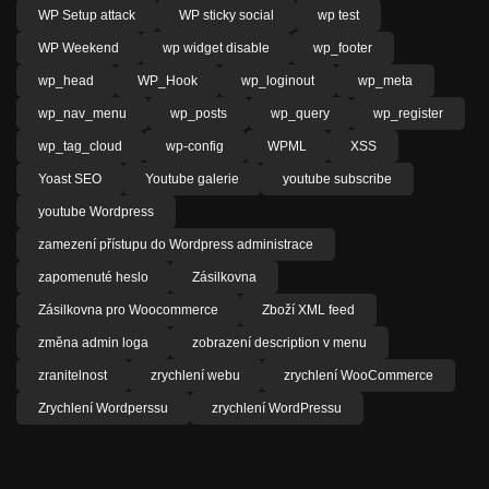
WP Setup attack
WP sticky social
wp test
WP Weekend
wp widget disable
wp_footer
wp_head
WP_Hook
wp_loginout
wp_meta
wp_nav_menu
wp_posts
wp_query
wp_register
wp_tag_cloud
wp-config
WPML
XSS
Yoast SEO
Youtube galerie
youtube subscribe
youtube Wordpress
zamezení přístupu do Wordpress administrace
zapomenuté heslo
Zásilkovna
Zásilkovna pro Woocommerce
Zboží XML feed
změna admin loga
zobrazení description v menu
zranitelnost
zrychlení webu
zrychlení WooCommerce
Zrychlení Wordperssu
zrychlení WordPressu