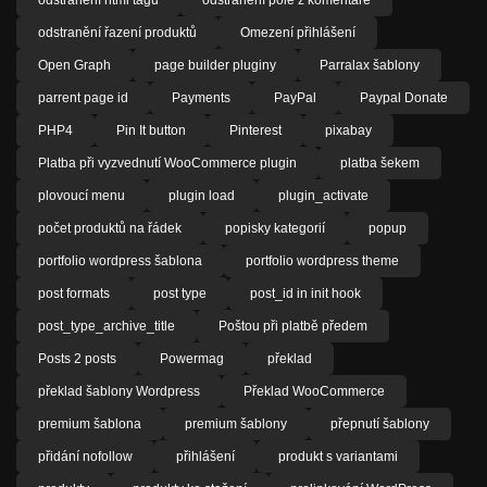
odstranění řazení produktů
Omezení přihlášení
Open Graph
page builder pluginy
Parralax šablony
parrent page id
Payments
PayPal
Paypal Donate
PHP4
Pin It button
Pinterest
pixabay
Platba při vyzvednutí WooCommerce plugin
platba šekem
plovoucí menu
plugin load
plugin_activate
počet produktů na řádek
popisky kategorií
popup
portfolio wordpress šablona
portfolio wordpress theme
post formats
post type
post_id in init hook
post_type_archive_title
Poštou při platbě předem
Posts 2 posts
Powermag
překlad
překlad šablony Wordpress
Překlad WooCommerce
premium šablona
premium šablony
přepnutí šablony
přidání nofollow
přihlášení
produkt s variantami