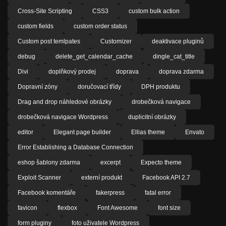
Cross-Site Scripting
CSS3
custom bulk action
custom fields
custom order status
Custom post temlpates
Customizer
deaktivace pluginů
debug
delete_get_calendar_cache
dingle_cat_title
Divi
doplňkový prodej
doprava
doprava zdarma
Dopravní zóny
doručovací třídy
DPH produktu
Drag and drop náhledové obrázky
drobečková navigace
drobečková navigace Wordpress
duplicitní obrázky
editor
Elegant page builder
Ellias theme
Envato
Error Establishing a Database Connection
eshop šablony zdarma
excerpt
Expecto theme
Exploit Scanner
externí produkt
Facebook API 2.7
Facebook komentáře
fakerpress
fatal error
favicon
flexbox
Font Awesome
font size
form pluginy
foto uživatele Wordpress