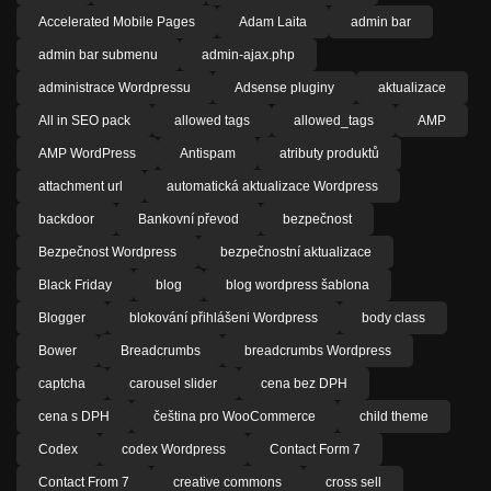
Accelerated Mobile Pages
Adam Laita
admin bar
admin bar submenu
admin-ajax.php
administrace Wordpressu
Adsense pluginy
aktualizace
All in SEO pack
allowed tags
allowed_tags
AMP
AMP WordPress
Antispam
atributy produktů
attachment url
automatická aktualizace Wordpress
backdoor
Bankovní převod
bezpečnost
Bezpečnost Wordpress
bezpečnostní aktualizace
Black Friday
blog
blog wordpress šablona
Blogger
blokování přihlášeni Wordpress
body class
Bower
Breadcrumbs
breadcrumbs Wordpress
captcha
carousel slider
cena bez DPH
cena s DPH
čeština pro WooCommerce
child theme
Codex
codex Wordpress
Contact Form 7
Contact From 7
creative commons
cross sell