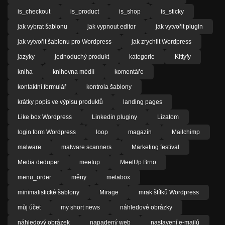
is_checkout
is_product
is_shop
is_sticky
jak vybrat šablonu
jak vypnout editor
jak vytvořit plugin
jak vytvořit šablonu pro Wordpress
jak zrychlit Wordpress
jazyky
jednoduchý produkt
kategorie
Kittyfy
kniha
knihovna médií
komentáře
kontaktní formulář
kontrola šablony
krátky popis ve výpisu produktů
landing pages
Like box Wordpress
Linkedin pluginy
Lizatom
login form Wordpress
loop
magazín
Mailchimp
malware
malware scanners
Marketing festival
Media deduper
meetup
MeetUp Brno
menu_order
měny
metabox
minimalistické šablony
Mirage
mrak štítků Wordpress
můj účet
my short news
náhledové obrázky
náhledový obrázek
napadený web
nastavení e-mailů