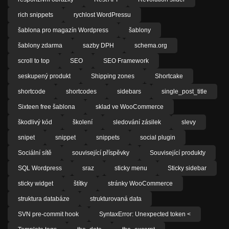
rich snippets
rychlost WordPressu
šablona pro magazín Wordpress
šablony
šablony zdarma
sazby DPH
schema.org
scroll to top
SEO
SEO Framework
seskupený produkt
Shipping zones
Shortcake
shortcode
shortcodes
sidebars
single_post_title
Sixteen free šablona
sklad ve WooCommerce
škodlivý kód
školení
sledování zásilek
slevy
snipet
snippet
snippets
social plugin
Sociální sítě
související příspěvky
Související produkty
SQL Wordpress
sraz
sticky menu
Sticky sidebar
sticky widget
štítky
stránky WooCommerce
struktura databáze
strukturovaná data
SVN pre-commit hook
SyntaxError: Unexpected token <