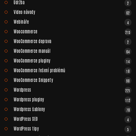
Údržba
2
Video návody
62
Webináře
4
Woocommerce
215
WooCommerce doprava
2
WooCommerce manuál
64
WooCommerce pluginy
14
WooCommerce řešení problémů
10
WooCommerce Snippety
90
Wordpress
221
Wordpress pluginy
112
Wordpress šablony
78
WordPress SEO
4
WordPress tipy
5