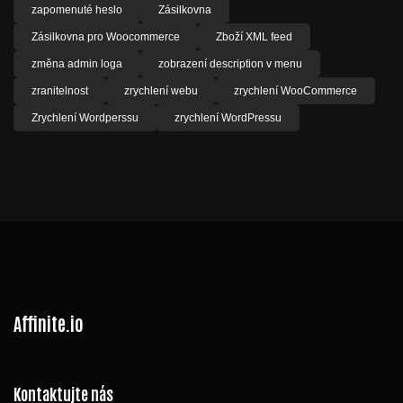
zapomenuté heslo
Zásilkovna
Zásilkovna pro Woocommerce
Zboží XML feed
změna admin loga
zobrazení description v menu
zranitelnost
zrychlení webu
zrychlení WooCommerce
Zrychlení Wordperssu
zrychlení WordPressu
Affinite.io
Kontaktujte nás