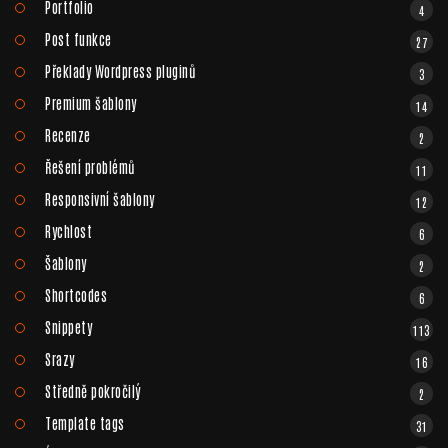
Portfolio
4
Post funkce
27
Překlady Wordpress pluginů
3
Premium šablony
14
Recenze
2
Řešení problémů
11
Responsivní šablony
12
Rychlost
6
Šablony
2
Shortcodes
6
Snippety
113
Srazy
16
Středně pokročilý
2
Template tags
31