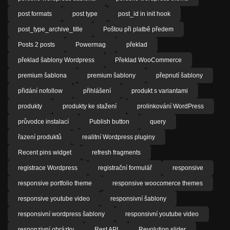
post formats
post type
post_id in init hook
post_type_archive_title
Poštou při platbě předem
Posts 2 posts
Powermag
překlad
překlad šablony Wordpress
Překlad WooCommerce
premium šablona
premium šablony
přepnutí šablony
přidání nofollow
přihlášení
produkt s variantami
produkty
produkty ke stažení
prolinkování WordPress
průvodce instalací
Publish button
query
řazení produktů
realitní Wordpress pluginy
Recent pins widget
refresh fragments
registrace Wordpress
registrační formulář
responsive
responsive portfolio theme
responsive woocomerce themes
responsive youtube video
responsivní šablony
responsivní wordpress šablony
responsivní youtube video
responzivní obrázky
Rest API
Revolution slider