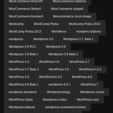
WooCommerce Rest API
WooCommerce šablona
WooCommerce školení
WooCommerce snippet
WooCommerce transient
Woocommerce zoom image
Wordcamp
WordCamp Praha
Wordcamp Praha 2014
WordCamp Praha 2015
Wordfence
wordpres šablony
wordpress
Wordpress 3.6
Wordpress 3.7. Beta 1
Wordpress 3.8 RC2
Wordpress 3.9
Wordpress 3.9 Beta 1
Wordpress 3.9 Beta 2
WordPress 4.4
WordPress 4.6
WordPress 4.7
WordPress 4.7 Beta 3
WordPress 4.8
WordPress 4.8.2
WordPress 4.9
WordPress 6.5.4
WordPress 6.6
WordPress 6.6 Beta 1
wordpress 6.6.1
WordPress 7
wordpress backdoor
Wordpress blogy
Wordpress cache
WordPress chyby
Wordpress codex
WordPress core
Wordpress diskuze
wordpress ecommerce theme