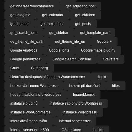
get one free woocommerce
get_adjacent_post
get_bloginfo
get_calendar
get_children
get_header
get_next_post
get_posts
get_search_form
get_sidebar
get_template_part
get_theme_file_path
get_theme_file_uri
Google +
Google Analytics
Google fonts
Google maps pluginy
Google penalizace
Google Search Console
Gravatars
Grunt
Gutenberg
Heuréka dostupnostní feed pro Woocommerce
Hookr
horizontální menu Wordpress
hotově při doručení
https
hudební šablona pro wordpress
ImageMagick
instalace pluginů
instalace šablony pro Wordpress
instalace WooCommerce
instalace Wordpressu
interaktivní mapa světa
internal server error
internal server error 500
iOS aplikace
is_cart