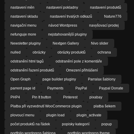
nastavení měn
nastavení pokladny
nastavení produktů
nastavení skladu
nastavení trvalých odkazů
Nature776
navigační menu
návod Wordpress
navyšovací prodej
nefunguje more
nejstahovanější pluginy
Newsletter pluginy
Nextgen Gallery
Nivo slider
nulled
obrázky
obrázky produktů
ochrana
odstranění html tagů
odstranění pole z komentáře
odstranění řazení produktů
Omezení přihlášení
Open Graph
page builder pluginy
Parralax šablony
parrent page id
Payments
PayPal
Paypal Donate
PHP4
Pin It button
Pinterest
pixabay
Platba při vyzvednutí WooCommerce plugin
platba šekem
plovoucí menu
plugin load
plugin_activate
počet produktů na řádek
popisky kategorií
popup
portfolio wordpress šablona
portfolio wordpress theme