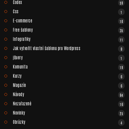
Codex
59
Css
1
E-commerce
10
Free šablony
35
Infografiky
11
Jak vytvořit vlastní šablonu pro Wordpress
8
jQuery
1
Komunita
19
Kurzy
6
Magazín
6
Návody
84
Nezařazené
16
Novinky
25
Obrázky
4