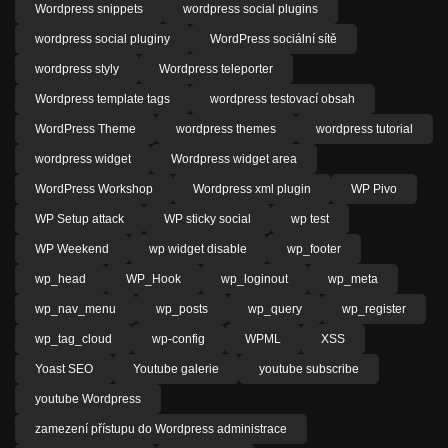
Wordpress snippets
wordpress social plugins
wordpress social pluginy
WordPress sociální sítě
wordpress styly
Wordpress teleporter
Wordpress template tags
wordpress testovací obsah
WordPress Theme
wordpress themes
wordpress tutorial
wordpress widget
Wordpress widget area
WordPress Workshop
Wordpress xml plugin
WP Pivo
WP Setup attack
WP sticky social
wp test
WP Weekend
wp widget disable
wp_footer
wp_head
WP_Hook
wp_loginout
wp_meta
wp_nav_menu
wp_posts
wp_query
wp_register
wp_tag_cloud
wp-config
WPML
XSS
Yoast SEO
Youtube galerie
youtube subscribe
youtube Wordpress
zamezení přístupu do Wordpress administrace