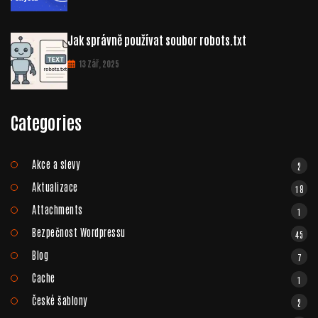
Jak správně používat soubor robots.txt
13 Zář, 2025
Categories
Akce a slevy
2
Aktualizace
18
Attachments
1
Bezpečnost Wordpressu
45
Blog
7
Cache
1
České šablony
2