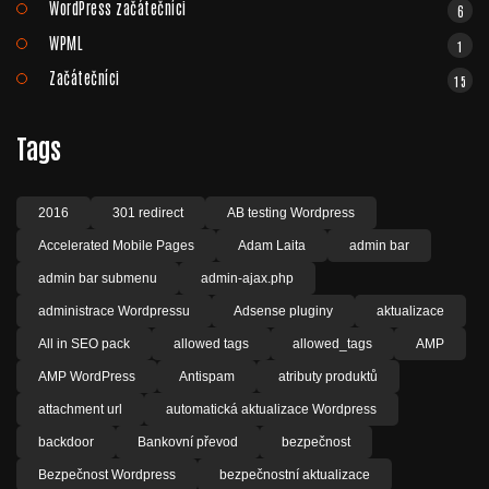
WordPress začátečníci
6
WPML
1
Začátečníci
15
Tags
2016
301 redirect
AB testing Wordpress
Accelerated Mobile Pages
Adam Laita
admin bar
admin bar submenu
admin-ajax.php
administrace Wordpressu
Adsense pluginy
aktualizace
All in SEO pack
allowed tags
allowed_tags
AMP
AMP WordPress
Antispam
atributy produktů
attachment url
automatická aktualizace Wordpress
backdoor
Bankovní převod
bezpečnost
Bezpečnost Wordpress
bezpečnostní aktualizace