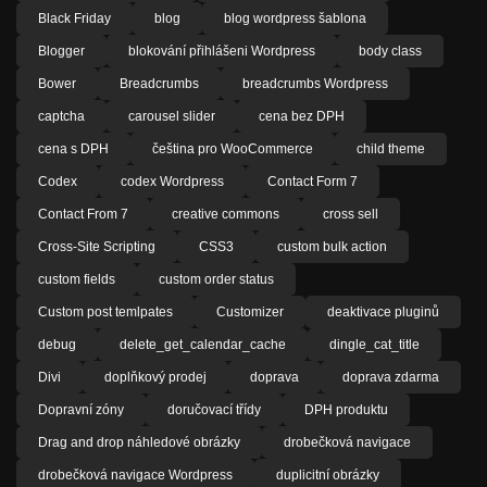
Black Friday
blog
blog wordpress šablona
Blogger
blokování přihlášeni Wordpress
body class
Bower
Breadcrumbs
breadcrumbs Wordpress
captcha
carousel slider
cena bez DPH
cena s DPH
čeština pro WooCommerce
child theme
Codex
codex Wordpress
Contact Form 7
Contact From 7
creative commons
cross sell
Cross-Site Scripting
CSS3
custom bulk action
custom fields
custom order status
Custom post temlpates
Customizer
deaktivace pluginů
debug
delete_get_calendar_cache
dingle_cat_title
Divi
doplňkový prodej
doprava
doprava zdarma
Dopravní zóny
doručovací třídy
DPH produktu
Drag and drop náhledové obrázky
drobečková navigace
drobečková navigace Wordpress
duplicitní obrázky