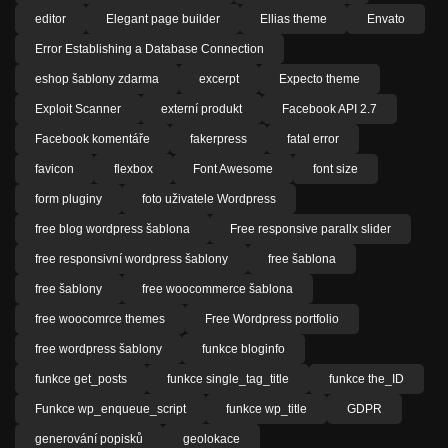
editor
Elegant page builder
Ellias theme
Envato
Error Establishing a Database Connection
eshop šablony zdarma
excerpt
Expecto theme
Exploit Scanner
externí produkt
Facebook API 2.7
Facebook komentáře
fakerpress
fatal error
favicon
flexbox
Font Awesome
font size
form pluginy
foto uživatele Wordpress
free blog wordpress šablona
Free responsive parallx slider
free responsivní wordpress šablony
free šablona
free šablony
free woocommerce šablona
free woocomrce themes
Free Wordpress portfolio
free wordpress šablony
funkce bloginfo
funkce get_posts
funkce single_tag_title
funkce the_ID
Funkce wp_enqueue_script
funkce wp_title
GDPR
generování popisků
geolokace