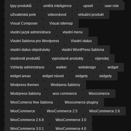
typy produktů
umělá inteligence
upsell
user role
uživatelská pole
videonávod
virtuální produkt
Visual Composer
Visual sitemap
vlastní jazyk administrace
vlastní menu
Vlastní šablona pro Wordpress
Vlastní status
vlastní status objednávky
vlastní WordPress šablona
vlastnosti produktů
vyprodané produkty
výprodej
Vzhledy administrace
walker
webdesign
widget
widget areas
widget návod
widgets
widgety
Wodpress themes
Wodrpess šablony
Wodrpress šablony
woo commerce
Woocomerce
WooComerce free šablona
Woocomerce pluginy
WooCommerce
WooCommerce 2.5
WooCommerce 2.6
WooCommerce 2.6.8
WooCommerce 3.0
WooCommerce 3.0.1
WooCommerce 4.0