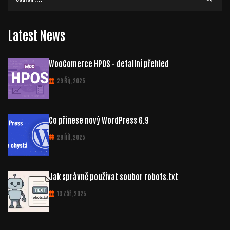
Latest News
WooComerce HPOS – detailní přehled
29 Říj, 2025
Co přinese nový WordPress 6.9
28 Říj, 2025
Jak správně používat soubor robots.txt
13 Zář, 2025