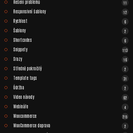
Řešení problémů
11
Responsivní šablony
12
Rychlost
6
Šablony
2
Shortcodes
6
Snippety
113
Srazy
16
Středně pokročilý
2
Template tags
31
Údržba
2
Video návody
62
Webináře
4
Woocommerce
215
WooCommerce doprava
2