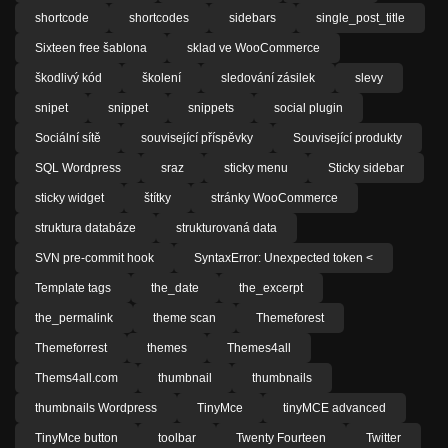
shortcode
shortcodes
sidebars
single_post_title
Sixteen free šablona
sklad ve WooCommerce
škodlivý kód
školení
sledování zásilek
slevy
snipet
snippet
snippets
social plugin
Sociální sítě
související příspěvky
Související produkty
SQL Wordpress
sraz
sticky menu
Sticky sidebar
sticky widget
štítky
stránky WooCommerce
struktura databáze
strukturovaná data
SVN pre-commit hook
SyntaxError: Unexpected token <
Template tags
the_date
the_excerpt
the_permalink
theme scan
Themeforest
Themeforrest
themes
Themes4all
Thems4all.com
thumbnail
thumbnails
thumbnails Wordpress
TinyMce
tinyMCE advanced
TinyMce button
toolbar
Twenty Fourteen
Twitter