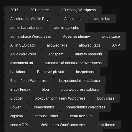
2016
301 redirect
AB testing Wordpress
Accelerated Mobile Pages
Adam Laita
admin bar
admin bar submenu
admin-ajax.php
administrace Wordpressu
Adsense pluginy
aktualizace
All in SEO pack
allowed tags
allowed_tags
AMP
AMP WordPress
Antispam
atributy produktů
attachment url
automatická aktualizace Wordpress
backdoor
Bankovní převod
bezpečnost
Bezpečnost Wordpress
bezpečnostní aktualizace
Black Friday
blog
blog wordpress šablona
Blogger
blokování přihlášeni Wordpress
body class
Bower
Breadcrumbs
breadcrumbs Wordpress
captcha
carousel slider
cena bez DPH
cena s DPH
čeština pro WooCommerce
child theme