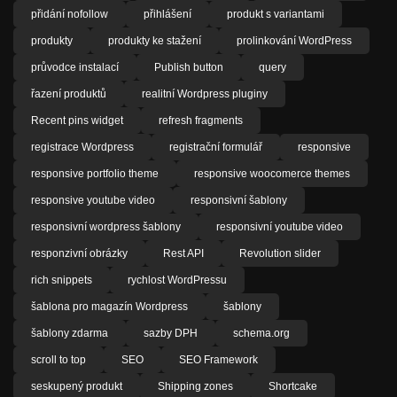
přidání nofollow
přihlášení
produkt s variantami
produkty
produkty ke stažení
prolinkování WordPress
průvodce instalací
Publish button
query
řazení produktů
realitní Wordpress pluginy
Recent pins widget
refresh fragments
registrace Wordpress
registrační formulář
responsive
responsive portfolio theme
responsive woocomerce themes
responsive youtube video
responsivní šablony
responsivní wordpress šablony
responsivní youtube video
responzivní obrázky
Rest API
Revolution slider
rich snippets
rychlost WordPressu
šablona pro magazín Wordpress
šablony
šablony zdarma
sazby DPH
schema.org
scroll to top
SEO
SEO Framework
seskupený produkt
Shipping zones
Shortcake