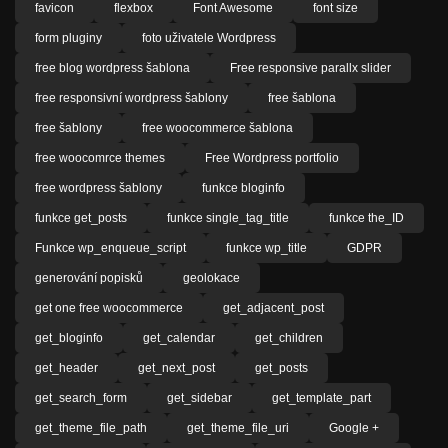
favicon
flexbox
Font Awesome
font size
form pluginy
foto uživatele Wordpress
free blog wordpress šablona
Free responsive parallx slider
free responsivní wordpress šablony
free šablona
free šablony
free woocommerce šablona
free woocomrce themes
Free Wordpress portfolio
free wordpress šablony
funkce bloginfo
funkce get_posts
funkce single_tag_title
funkce the_ID
Funkce wp_enqueue_script
funkce wp_title
GDPR
generování popisků
geolokace
get one free woocommerce
get_adjacent_post
get_bloginfo
get_calendar
get_children
get_header
get_next_post
get_posts
get_search_form
get_sidebar
get_template_part
get_theme_file_path
get_theme_file_uri
Google +