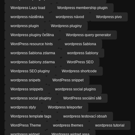
Wordpress Lazy load
Wordpress membership plugin
wordpress nástěnka
wordpress návod
Wordpress pivo
wordpress plugin
Wordpress pluginy
Wordpress pluginy čeština
Wordpress query generator
WordPress resource hints
wordpress šablona
wordpress šablona zdarma
wordpress šablony
wordpress šablony zdarma
WordPress SEO
Wordpress SEO pluginy
Wordpress shortcode
wordpress snipets
WordPress snippet
Wordpress snippets
wordpress social plugins
wordpress social pluginy
WordPress sociální sítě
wordpress styly
Wordpress teleporter
Wordpress template tags
wordpress testovací obsah
WordPress Theme
wordpress themes
wordpress tutorial
wordpress widget
Wordpress widget area