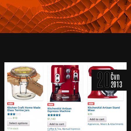
20
Čvn
2013