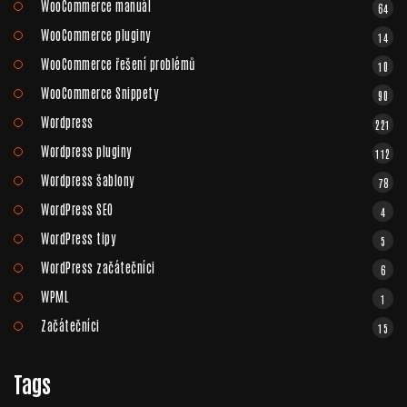
WooCommerce manuál
64
WooCommerce pluginy
14
WooCommerce řešení problémů
10
WooCommerce Snippety
90
Wordpress
221
Wordpress pluginy
112
Wordpress šablony
78
WordPress SEO
4
WordPress tipy
5
WordPress začátečníci
6
WPML
1
Začátečníci
15
Tags