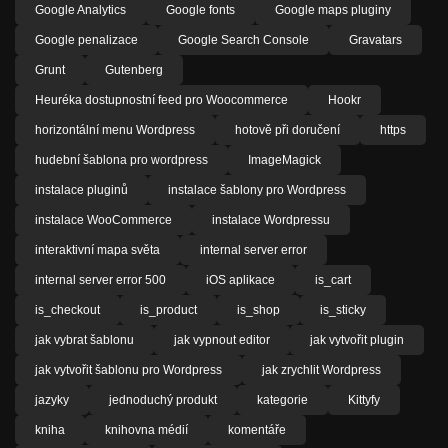
Google Analytics
Google fonts
Google maps pluginy
Google penalizace
Google Search Console
Gravatars
Grunt
Gutenberg
Heuréka dostupnostní feed pro Woocommerce
Hookr
horizontální menu Wordpress
hotově při doručení
https
hudební šablona pro wordpress
ImageMagick
instalace pluginů
instalace šablony pro Wordpress
instalace WooCommerce
instalace Wordpressu
interaktivní mapa světa
internal server error
internal server error 500
iOS aplikace
is_cart
is_checkout
is_product
is_shop
is_sticky
jak vybrat šablonu
jak vypnout editor
jak vytvořit plugin
jak vytvořit šablonu pro Wordpress
jak zrychlit Wordpress
jazyky
jednoduchý produkt
kategorie
Kittyfy
kniha
knihovna médií
komentáře