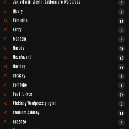
Jak vytvořit vlastní šablonu pro Wordpress
8
jQuery
1
Komunita
19
Kurzy
6
Magazín
6
Návody
84
Nezařazené
16
Novinky
25
Obrázky
4
Portfolio
4
Post funkce
27
Překlady Wordpress pluginů
3
Premium šablony
14
Recenze
2