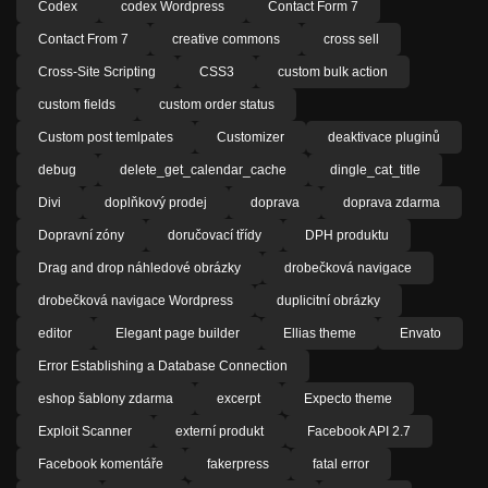
Codex
codex Wordpress
Contact Form 7
Contact From 7
creative commons
cross sell
Cross-Site Scripting
CSS3
custom bulk action
custom fields
custom order status
Custom post temlpates
Customizer
deaktivace pluginů
debug
delete_get_calendar_cache
dingle_cat_title
Divi
doplňkový prodej
doprava
doprava zdarma
Dopravní zóny
doručovací třídy
DPH produktu
Drag and drop náhledové obrázky
drobečková navigace
drobečková navigace Wordpress
duplicitní obrázky
editor
Elegant page builder
Ellias theme
Envato
Error Establishing a Database Connection
eshop šablony zdarma
excerpt
Expecto theme
Exploit Scanner
externí produkt
Facebook API 2.7
Facebook komentáře
fakerpress
fatal error