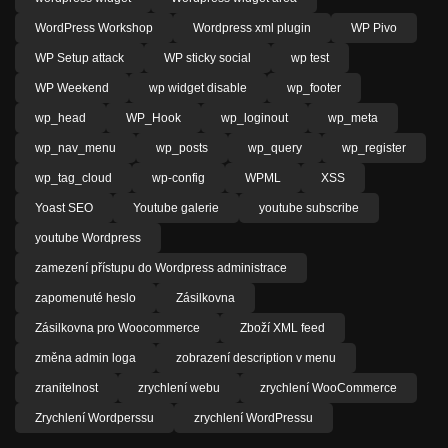
WordPress Workshop
Wordpress xml plugin
WP Pivo
WP Setup attack
WP sticky social
wp test
WP Weekend
wp widget disable
wp_footer
wp_head
WP_Hook
wp_loginout
wp_meta
wp_nav_menu
wp_posts
wp_query
wp_register
wp_tag_cloud
wp-config
WPML
XSS
Yoast SEO
Youtube galerie
youtube subscribe
youtube Wordpress
zamezení přístupu do Wordpress administrace
zapomenuté heslo
Zásilkovna
Zásilkovna pro Woocommerce
Zboží XML feed
změna admin loga
zobrazení description v menu
zranitelnost
zrychlení webu
zrychlení WooCommerce
Zrychlení Wordperssu
zrychlení WordPressu