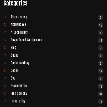
Categories
Akce a slevy
2
Aktualizace
18
Attachments
1
Bezpečnost Wordpressu
45
Blog
7
Cache
1
České šablony
2
Codex
59
Css
1
E-commerce
10
Free šablony
35
Infografiky
11