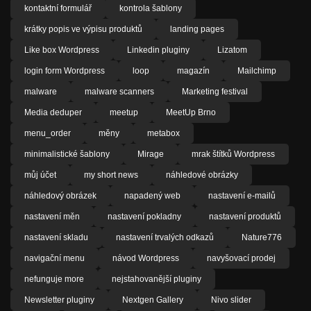
kontaktní formulář
kontrola šablony
krátky popis ve výpisu produktů
landing pages
Like box Wordpress
Linkedin pluginy
Lizatom
login form Wordpress
loop
magazín
Mailchimp
malware
malware scanners
Marketing festival
Media deduper
meetup
MeetUp Brno
menu_order
měny
metabox
minimalistické šablony
Mirage
mrak štítků Wordpress
můj účet
my short news
náhledové obrázky
náhledový obrázek
napadený web
nastavení e-mailů
nastavení měn
nastavení pokladny
nastavení produktů
nastavení skladu
nastavení trvalých odkazů
Nature776
navigační menu
návod Wordpress
navyšovací prodej
nefunguje more
nejstahovanější pluginy
Newsletter pluginy
Nextgen Gallery
Nivo slider