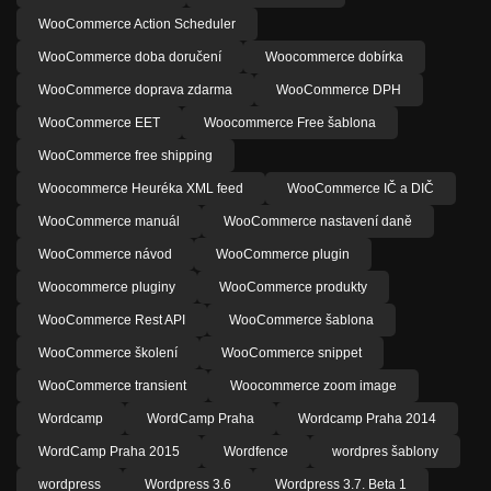
WooCommerce Action Scheduler
WooCommerce doba doručení
Woocommerce dobírka
WooCommerce doprava zdarma
WooCommerce DPH
WooCommerce EET
Woocommerce Free šablona
WooCommerce free shipping
Woocommerce Heuréka XML feed
WooCommerce IČ a DIČ
WooCommerce manuál
WooCommerce nastavení daně
WooCommerce návod
WooCommerce plugin
Woocommerce pluginy
WooCommerce produkty
WooCommerce Rest API
WooCommerce šablona
WooCommerce školení
WooCommerce snippet
WooCommerce transient
Woocommerce zoom image
Wordcamp
WordCamp Praha
Wordcamp Praha 2014
WordCamp Praha 2015
Wordfence
wordpres šablony
wordpress
Wordpress 3.6
Wordpress 3.7. Beta 1