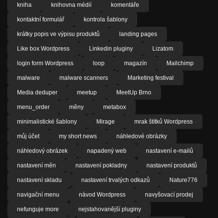
kniha
knihovna médií
komentáře
kontaktní formulář
kontrola šablony
krátky popis ve výpisu produktů
landing pages
Like box Wordpress
Linkedin pluginy
Lizatom
login form Wordpress
loop
magazín
Mailchimp
malware
malware scanners
Marketing festival
Media deduper
meetup
MeetUp Brno
menu_order
měny
metabox
minimalistické šablony
Mirage
mrak štítků Wordpress
můj účet
my short news
náhledové obrázky
náhledový obrázek
napadený web
nastavení e-mailů
nastavení měn
nastavení pokladny
nastavení produktů
nastavení skladu
nastavení trvalých odkazů
Nature776
navigační menu
návod Wordpress
navyšovací prodej
nefunguje more
nejstahovanější pluginy