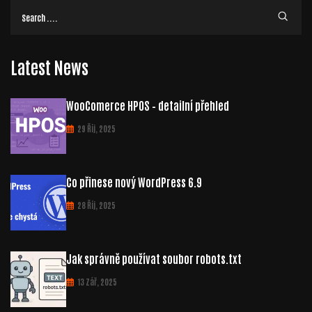
Latest News
WooComerce HPOS – detailní přehled
29 Říj, 2025
Co přinese nový WordPress 6.9
28 Říj, 2025
Jak správně používat soubor robots.txt
13 Zář, 2025