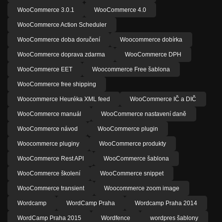
WooCommerce 3.0.1
WooCommerce 4.0
WooCommerce Action Scheduler
WooCommerce doba doručení
Woocommerce dobírka
WooCommerce doprava zdarma
WooCommerce DPH
WooCommerce EET
Woocommerce Free šablona
WooCommerce free shipping
Woocommerce Heuréka XML feed
WooCommerce IČ a DIČ
WooCommerce manuál
WooCommerce nastavení daně
WooCommerce návod
WooCommerce plugin
Woocommerce pluginy
WooCommerce produkty
WooCommerce Rest API
WooCommerce šablona
WooCommerce školení
WooCommerce snippet
WooCommerce transient
Woocommerce zoom image
Wordcamp
WordCamp Praha
Wordcamp Praha 2014
WordCamp Praha 2015
Wordfence
wordpres šablony