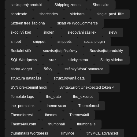
seskupený produkt
Shipping zones
Shortcake
shortcode
shortcodes
sidebars
single_post_title
Sixteen free šablona
sklad ve WooCommerce
škodlivý kód
školení
sledování zásilek
slevy
snipet
snippet
snippets
social plugin
Sociální sítě
související příspěvky
Související produkty
SQL Wordpress
sraz
sticky menu
Sticky sidebar
sticky widget
štítky
stránky WooCommerce
struktura databáze
strukturovaná data
SVN pre-commit hook
SyntaxError: Unexpected token <
Template tags
the_date
the_excerpt
the_permalink
theme scan
Themeforest
Themeforrest
themes
Themes4all
Thems4all.com
thumbnail
thumbnails
thumbnails Wordpress
TinyMce
tinyMCE advanced