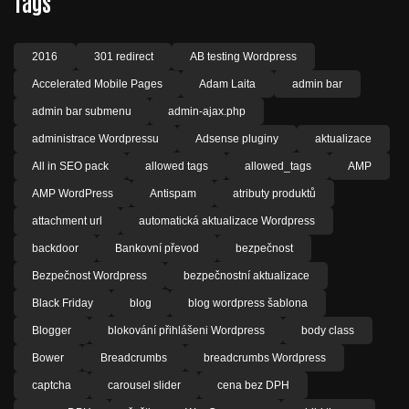
Tags
2016
301 redirect
AB testing Wordpress
Accelerated Mobile Pages
Adam Laita
admin bar
admin bar submenu
admin-ajax.php
administrace Wordpressu
Adsense pluginy
aktualizace
All in SEO pack
allowed tags
allowed_tags
AMP
AMP WordPress
Antispam
atributy produktů
attachment url
automatická aktualizace Wordpress
backdoor
Bankovní převod
bezpečnost
Bezpečnost Wordpress
bezpečnostní aktualizace
Black Friday
blog
blog wordpress šablona
Blogger
blokování přihlášeni Wordpress
body class
Bower
Breadcrumbs
breadcrumbs Wordpress
captcha
carousel slider
cena bez DPH