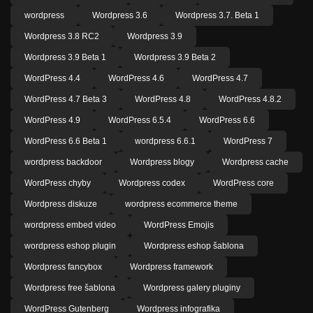
wordpress
Wordpress 3.6
Wordpress 3.7. Beta 1
Wordpress 3.8 RC2
Wordpress 3.9
Wordpress 3.9 Beta 1
Wordpress 3.9 Beta 2
WordPress 4.4
WordPress 4.6
WordPress 4.7
WordPress 4.7 Beta 3
WordPress 4.8
WordPress 4.8.2
WordPress 4.9
WordPress 6.5.4
WordPress 6.6
WordPress 6.6 Beta 1
wordpress 6.6.1
WordPress 7
wordpress backdoor
Wordpress blogy
Wordpress cache
WordPress chyby
Wordpress codex
WordPress core
Wordpress diskuze
wordpress ecommerce theme
wordpress embed video
WordPress Emojis
wordpress eshop plugin
Wordpress eshop šablona
Wordpress fancybox
Wordpress framework
Wordpress free šablona
Wordpress galery pluginy
WordPress Gutenberg
Wordpress infografika