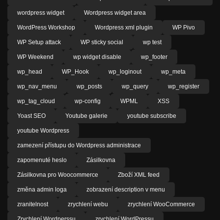
wordpress widget
Wordpress widget area
WordPress Workshop
Wordpress xml plugin
WP Pivo
WP Setup attack
WP sticky social
wp test
WP Weekend
wp widget disable
wp_footer
wp_head
WP_Hook
wp_loginout
wp_meta
wp_nav_menu
wp_posts
wp_query
wp_register
wp_tag_cloud
wp-config
WPML
XSS
Yoast SEO
Youtube galerie
youtube subscribe
youtube Wordpress
zamezení přístupu do Wordpress administrace
zapomenuté heslo
Zásilkovna
Zásilkovna pro Woocommerce
Zboží XML feed
změna admin loga
zobrazení description v menu
zranitelnost
zrychlení webu
zrychlení WooCommerce
Zrychlení Wordperssu
zrychlení WordPressu