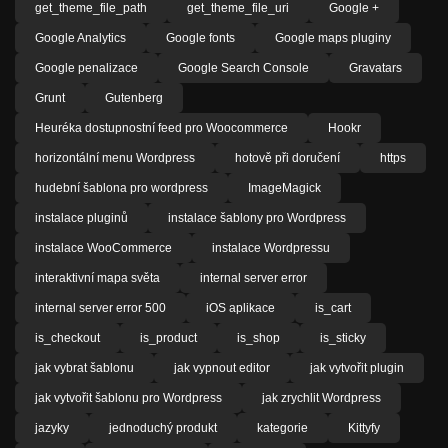
get_theme_file_path
get_theme_file_uri
Google +
Google Analytics
Google fonts
Google maps pluginy
Google penalizace
Google Search Console
Gravatars
Grunt
Gutenberg
Heuréka dostupnostní feed pro Woocommerce
Hookr
horizontální menu Wordpress
hotově při doručení
https
hudební šablona pro wordpress
ImageMagick
instalace pluginů
instalace šablony pro Wordpress
instalace WooCommerce
instalace Wordpressu
interaktivní mapa světa
internal server error
internal server error 500
iOS aplikace
is_cart
is_checkout
is_product
is_shop
is_sticky
jak vybrat šablonu
jak vypnout editor
jak vytvořit plugin
jak vytvořit šablonu pro Wordpress
jak zrychlit Wordpress
jazyky
jednoduchý produkt
kategorie
Kittyfy