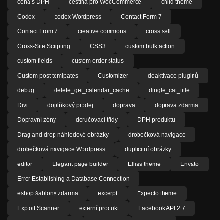
cena s DPH
čeština pro WooCommerce
child theme
Codex
codex Wordpress
Contact Form 7
Contact From 7
creative commons
cross sell
Cross-Site Scripting
CSS3
custom bulk action
custom fields
custom order status
Custom post temlpates
Customizer
deaktivace pluginů
debug
delete_get_calendar_cache
dingle_cat_title
Divi
doplňkový prodej
doprava
doprava zdarma
Dopravní zóny
doručovací třídy
DPH produktu
Drag and drop náhledové obrázky
drobečková navigace
drobečková navigace Wordpress
duplicitní obrázky
editor
Elegant page builder
Ellias theme
Envato
Error Establishing a Database Connection
eshop šablony zdarma
excerpt
Expecto theme
Exploit Scanner
externí produkt
Facebook API 2.7