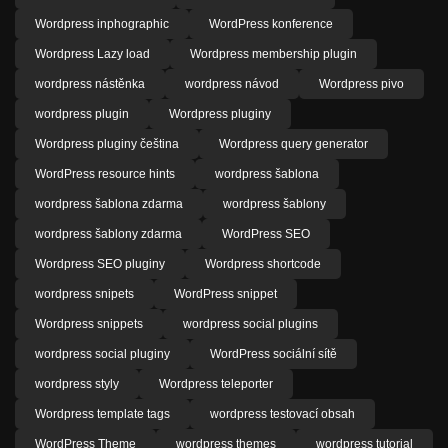
Wordpress inphographic
WordPress konference
Wordpress Lazy load
Wordpress membership plugin
wordpress nástěnka
wordpress návod
Wordpress pivo
wordpress plugin
Wordpress pluginy
Wordpress pluginy čeština
Wordpress query generator
WordPress resource hints
wordpress šablona
wordpress šablona zdarma
wordpress šablony
wordpress šablony zdarma
WordPress SEO
Wordpress SEO pluginy
Wordpress shortcode
wordpress snipets
WordPress snippet
Wordpress snippets
wordpress social plugins
wordpress social pluginy
WordPress sociální sítě
wordpress styly
Wordpress teleporter
Wordpress template tags
wordpress testovací obsah
WordPress Theme
wordpress themes
wordpress tutorial