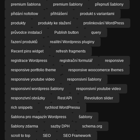
premium šablona
premium šablony
přepnutí šablony
přidání nofollow
přihlášení
produkt s variantami
produkty
produkty ke stažení
prolinkování WordPress
průvodce instalací
Publish button
query
řazení produktů
realitní Wordpress pluginy
Recent pins widget
refresh fragments
registrace Wordpress
registrační formulář
responsive
responsive portfolio theme
responsive woocomerce themes
responsive youtube video
responsivní šablony
responsivní wordpress šablony
responsivní youtube video
responzivní obrázky
Rest API
Revolution slider
rich snippets
rychlost WordPressu
šablona pro magazín Wordpress
šablony
šablony zdarma
sazby DPH
schema.org
scroll to top
SEO
SEO Framework