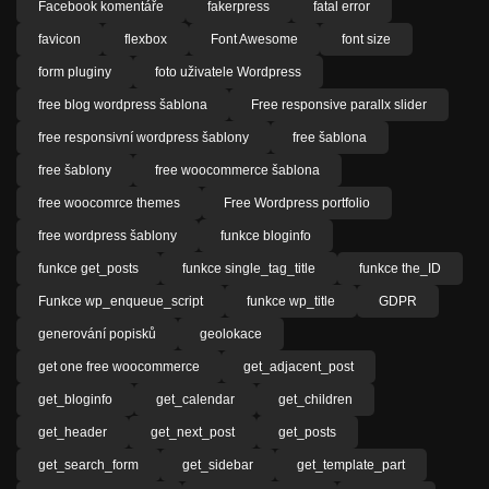
Facebook komentáře
fakerpress
fatal error
favicon
flexbox
Font Awesome
font size
form pluginy
foto uživatele Wordpress
free blog wordpress šablona
Free responsive parallx slider
free responsivní wordpress šablony
free šablona
free šablony
free woocommerce šablona
free woocomrce themes
Free Wordpress portfolio
free wordpress šablony
funkce bloginfo
funkce get_posts
funkce single_tag_title
funkce the_ID
Funkce wp_enqueue_script
funkce wp_title
GDPR
generování popisků
geolokace
get one free woocommerce
get_adjacent_post
get_bloginfo
get_calendar
get_children
get_header
get_next_post
get_posts
get_search_form
get_sidebar
get_template_part