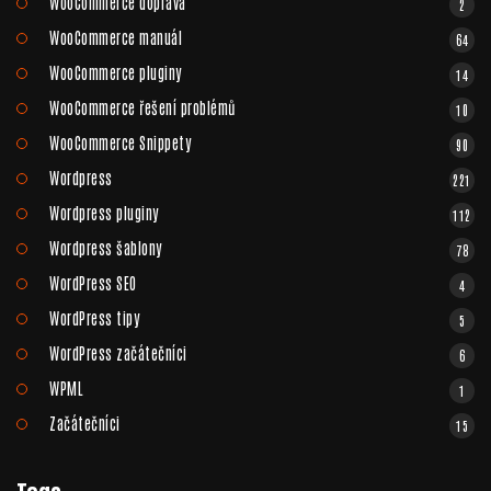
WooCommerce doprava
2
WooCommerce manuál
64
WooCommerce pluginy
14
WooCommerce řešení problémů
10
WooCommerce Snippety
90
Wordpress
221
Wordpress pluginy
112
Wordpress šablony
78
WordPress SEO
4
WordPress tipy
5
WordPress začátečníci
6
WPML
1
Začátečníci
15