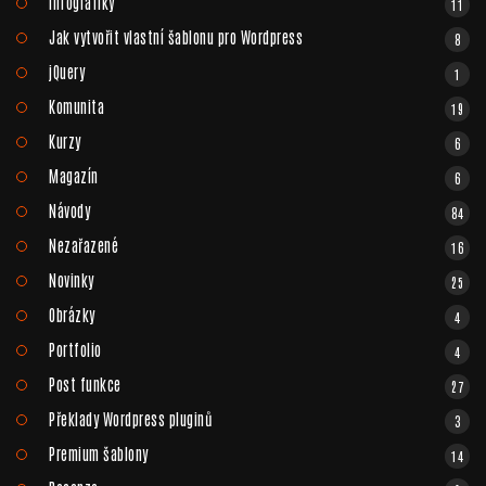
Infografiky
11
Jak vytvořit vlastní šablonu pro Wordpress
8
jQuery
1
Komunita
19
Kurzy
6
Magazín
6
Návody
84
Nezařazené
16
Novinky
25
Obrázky
4
Portfolio
4
Post funkce
27
Překlady Wordpress pluginů
3
Premium šablony
14