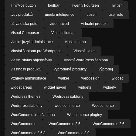
TinyMce button
toolbar
Twenty Fourteen
Twitter
typy produktů
umělá inteligence
upsell
user role
uživatelská pole
videonávod
virtuální produkt
Visual Composer
Visual sitemap
vlastní jazyk administrace
vlastní menu
Vlastní šablona pro Wordpress
Vlastní status
vlastní status objednávky
vlastní WordPress šablona
vlastnosti produktů
vyprodané produkty
výprodej
Vzhledy administrace
walker
webdesign
widget
widget areas
widget návod
widgets
widgety
Wodpress themes
Wodrpess šablony
Wodrpress šablony
woo commerce
Woocomerce
WooComerce free šablona
Woocomerce pluginy
WooCommerce
WooCommerce 2.5
WooCommerce 2.6
WooCommerce 2.6.8
WooCommerce 3.0