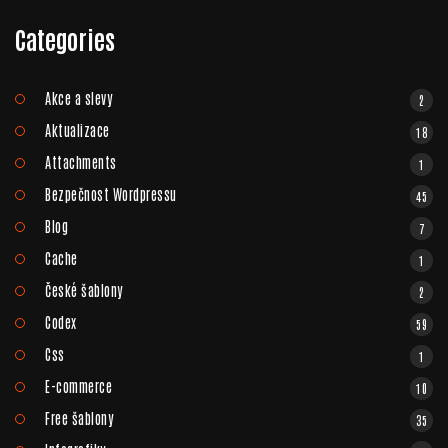
Categories
Akce a slevy
2
Aktualizace
18
Attachments
1
Bezpečnost Wordpressu
45
Blog
7
Cache
1
České šablony
2
Codex
59
Css
1
E-commerce
10
Free šablony
35