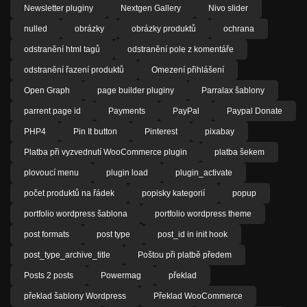
Newsletter pluginy
Nextgen Gallery
Nivo slider
nulled
obrázky
obrázky produktů
ochrana
odstranění html tagů
odstranění pole z komentáře
odstranění řazení produktů
Omezení přihlášení
Open Graph
page builder pluginy
Parralax šablony
parrent page id
Payments
PayPal
Paypal Donate
PHP4
Pin It button
Pinterest
pixabay
Platba při vyzvednutí WooCommerce plugin
platba šekem
plovoucí menu
plugin load
plugin_activate
počet produktů na řádek
popisky kategorií
popup
portfolio wordpress šablona
portfolio wordpress theme
post formats
post type
post_id in init hook
post_type_archive_title
Poštou při platbě předem
Posts 2 posts
Powermag
překlad
překlad šablony Wordpress
Překlad WooCommerce