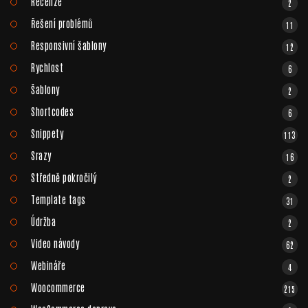
Recenze
2
Řešení problémů
11
Responsivní šablony
12
Rychlost
6
Šablony
2
Shortcodes
6
Snippety
113
Srazy
16
Středně pokročilý
2
Template tags
31
Údržba
2
Video návody
62
Webináře
4
Woocommerce
215