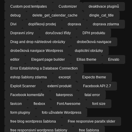
Custom post temlpates
Customizer
deaktivace pluginů
debug
delete_get_calendar_cache
dingle_cat_title
Divi
doplňkový prodej
doprava
doprava zdarma
Dopravní zóny
doručovací třídy
DPH produktu
Drag and drop náhledové obrázky
drobečková navigace
drobečková navigace Wordpress
duplicitní obrázky
editor
Elegant page builder
Ellias theme
Envato
Error Establishing a Database Connection
eshop šablony zdarma
excerpt
Expecto theme
Exploit Scanner
externí produkt
Facebook API 2.7
Facebook komentáře
fakerpress
fatal error
favicon
flexbox
Font Awesome
font size
form pluginy
foto uživatele Wordpress
free blog wordpress šablona
Free responsive parallx slider
free responsivní wordpress šablony
free šablona