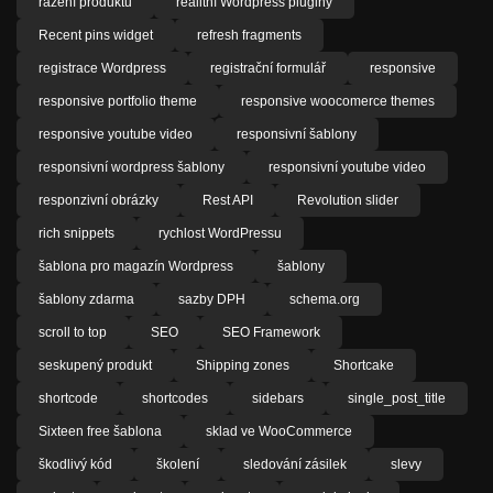
řazení produktů
realitní Wordpress pluginy
Recent pins widget
refresh fragments
registrace Wordpress
registrační formulář
responsive
responsive portfolio theme
responsive woocomerce themes
responsive youtube video
responsivní šablony
responsivní wordpress šablony
responsivní youtube video
responzivní obrázky
Rest API
Revolution slider
rich snippets
rychlost WordPressu
šablona pro magazín Wordpress
šablony
šablony zdarma
sazby DPH
schema.org
scroll to top
SEO
SEO Framework
seskupený produkt
Shipping zones
Shortcake
shortcode
shortcodes
sidebars
single_post_title
Sixteen free šablona
sklad ve WooCommerce
škodlivý kód
školení
sledování zásilek
slevy