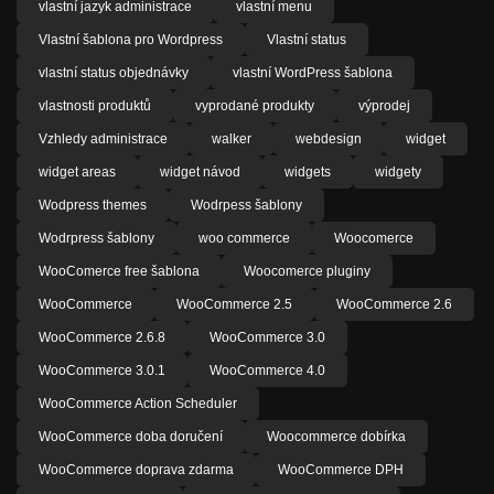
vlastní jazyk administrace
vlastní menu
Vlastní šablona pro Wordpress
Vlastní status
vlastní status objednávky
vlastní WordPress šablona
vlastnosti produktů
vyprodané produkty
výprodej
Vzhledy administrace
walker
webdesign
widget
widget areas
widget návod
widgets
widgety
Wodpress themes
Wodrpess šablony
Wodrpress šablony
woo commerce
Woocomerce
WooComerce free šablona
Woocomerce pluginy
WooCommerce
WooCommerce 2.5
WooCommerce 2.6
WooCommerce 2.6.8
WooCommerce 3.0
WooCommerce 3.0.1
WooCommerce 4.0
WooCommerce Action Scheduler
WooCommerce doba doručení
Woocommerce dobírka
WooCommerce doprava zdarma
WooCommerce DPH