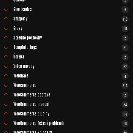
2
Shortcodes
6
Snippety
113
Srazy
16
Středně pokročilý
2
Template tags
31
Údržba
2
Video návody
62
Webináře
4
Woocommerce
215
WooCommerce doprava
2
WooCommerce manuál
64
WooCommerce pluginy
14
WooCommerce řešení problémů
10
WooCommerce Snippety