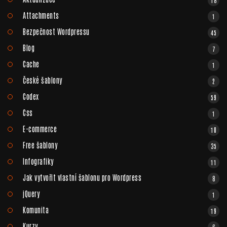
18
Attachments
1
Bezpečnost Wordpressu
45
Blog
7
Cache
1
České šablony
2
Codex
59
Css
1
E-commerce
10
Free šablony
35
Infografiky
11
Jak vytvořit vlastní šablonu pro Wordpress
8
jQuery
1
Komunita
19
Kurzy