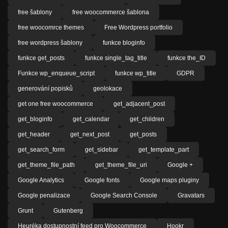
free šablony
free woocommerce šablona
free woocomrce themes
Free Wordpress portfolio
free wordpress šablony
funkce bloginfo
funkce get_posts
funkce single_tag_title
funkce the_ID
Funkce wp_enqueue_script
funkce wp_title
GDPR
generování popisků
geolokace
get one free woocommerce
get_adjacent_post
get_bloginfo
get_calendar
get_children
get_header
get_next_post
get_posts
get_search_form
get_sidebar
get_template_part
get_theme_file_path
get_theme_file_uri
Google +
Google Analytics
Google fonts
Google maps pluginy
Google penalizace
Google Search Console
Gravatars
Grunt
Gutenberg
Heuréka dostupnostní feed pro Woocommerce
Hookr