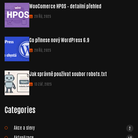
WooComerce HPOS – detailní přehled
29 Říj, 2025
Co přinese nový WordPress 6.9
28 Říj, 2025
Jak správně používat soubor robots.txt
13 Zář, 2025
Categories
Akce a slevy
2
Aktualizace