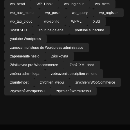
wp_head
WP_Hook
wp_loginout
wp_meta
wp_nav_menu
wp_posts
wp_query
wp_register
wp_tag_cloud
wp-config
WPML
XSS
Yoast SEO
Youtube galerie
youtube subscribe
youtube Wordpress
zamezení přístupu do Wordpress administrace
zapomenuté heslo
Zásilkovna
Zásilkovna pro Woocommerce
Zboží XML feed
změna admin loga
zobrazení description v menu
zranitelnost
zrychlení webu
zrychlení WooCommerce
Zrychlení Wordperssu
zrychlení WordPressu