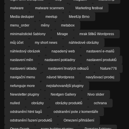
malware
malware scanners
Marketing festival
Media deduper
meetup
MeetUp Brno
menu_order
měny
metabox
minimalistické šablony
Mirage
mrak štítků Wordpress
můj účet
my short news
náhledové obrázky
náhledový obrázek
napadený web
nastavení e-mailů
nastavení měn
nastavení pokladny
nastavení produktů
nastavení skladu
nastavení trvalých odkazů
Nature776
navigační menu
návod Wordpress
navyšovací prodej
nefunguje more
nejstahovanější pluginy
Newsletter pluginy
Nextgen Gallery
Nivo slider
nulled
obrázky
obrázky produktů
ochrana
odstranění html tagů
odstranění pole z komentáře
odstranění řazení produktů
Omezení přihlášení
Open Graph
page builder pluginy
Parralax šablony