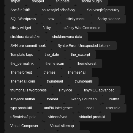
snipet
snippet
snippets
social plugin
Sociální sítě
související příspěvky
Související produkty
SQL Wordpress
sraz
sticky menu
Sticky sidebar
sticky widget
štítky
stránky WooCommerce
struktura databáze
strukturovaná data
SVN pre-commit hook
SyntaxError: Unexpected token <
Template tags
the_date
the_excerpt
the_permalink
theme scan
Themeforest
Themeforrest
themes
Themes4all
Thems4all.com
thumbnail
thumbnails
thumbnails Wordpress
TinyMce
tinyMCE advanced
TinyMce button
toolbar
Twenty Fourteen
Twitter
typy produktů
umělá inteligence
upsell
user role
uživatelská pole
videonávod
virtuální produkt
Visual Composer
Visual sitemap