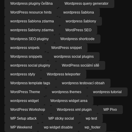
Wordpress pluginy čeština
Wordpress query generator
WordPress resource hints
wordpress šablona
wordpress šablona zdarma
wordpress šablony
wordpress šablony zdarma
WordPress SEO
Wordpress SEO pluginy
Wordpress shortcode
wordpress snipets
WordPress snippet
Wordpress snippets
wordpress social plugins
wordpress social pluginy
WordPress sociální sítě
wordpress styly
Wordpress teleporter
Wordpress template tags
wordpress testovací obsah
WordPress Theme
wordpress themes
wordpress tutorial
wordpress widget
Wordpress widget area
WordPress Workshop
Wordpress xml plugin
WP Pivo
WP Setup attack
WP sticky social
wp test
WP Weekend
wp widget disable
wp_footer