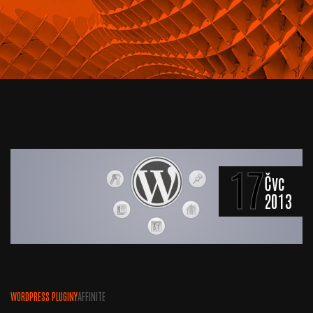
17
Čvc
2013
WORDPRESS PLUGINY
AFFINITE