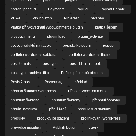
parrent page id
Payments
PayPal
Paypal Donate
PHP4
Pin It button
Pinterest
pixabay
Platba při vyzvednutí WooCommerce plugin
platba šekem
plovoucí menu
plugin load
plugin_activate
počet produktů na řádek
popisky kategorií
popup
portfolio wordpress šablona
portfolio wordpress theme
post formats
post type
post_id in init hook
post_type_archive_title
Poštou při platbě předem
Posts 2 posts
Powermag
překlad
překlad šablony Wordpress
Překlad WooCommerce
premium šablona
premium šablony
přepnutí šablony
přidání nofollow
přihlášení
produkt s variantami
produkty
produkty ke stažení
prolinkování WordPress
průvodce instalací
Publish button
query