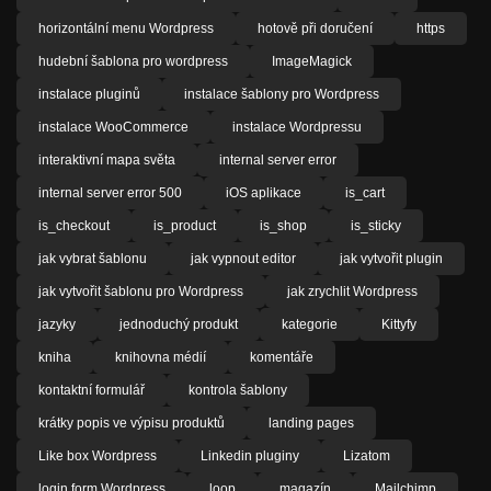
horizontální menu Wordpress
hotově při doručení
https
hudební šablona pro wordpress
ImageMagick
instalace pluginů
instalace šablony pro Wordpress
instalace WooCommerce
instalace Wordpressu
interaktivní mapa světa
internal server error
internal server error 500
iOS aplikace
is_cart
is_checkout
is_product
is_shop
is_sticky
jak vybrat šablonu
jak vypnout editor
jak vytvořit plugin
jak vytvořit šablonu pro Wordpress
jak zrychlit Wordpress
jazyky
jednoduchý produkt
kategorie
Kittyfy
kniha
knihovna médií
komentáře
kontaktní formulář
kontrola šablony
krátky popis ve výpisu produktů
landing pages
Like box Wordpress
Linkedin pluginy
Lizatom
login form Wordpress
loop
magazín
Mailchimp