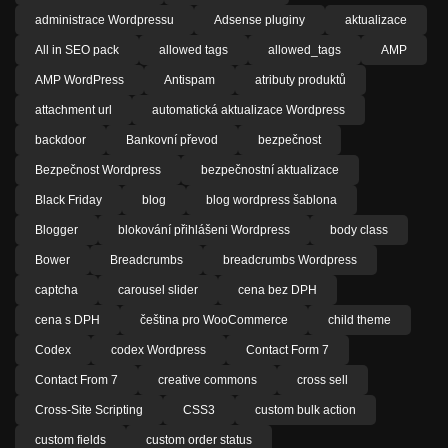
administrace Wordpressu
Adsense pluginy
aktualizace
All in SEO pack
allowed tags
allowed_tags
AMP
AMP WordPress
Antispam
atributy produktů
attachment url
automatická aktualizace Wordpress
backdoor
Bankovní převod
bezpečnost
Bezpečnost Wordpress
bezpečnostní aktualizace
Black Friday
blog
blog wordpress šablona
Blogger
blokování přihlášeni Wordpress
body class
Bower
Breadcrumbs
breadcrumbs Wordpress
captcha
carousel slider
cena bez DPH
cena s DPH
čeština pro WooCommerce
child theme
Codex
codex Wordpress
Contact Form 7
Contact From 7
creative commons
cross sell
Cross-Site Scripting
CSS3
custom bulk action
custom fields
custom order status