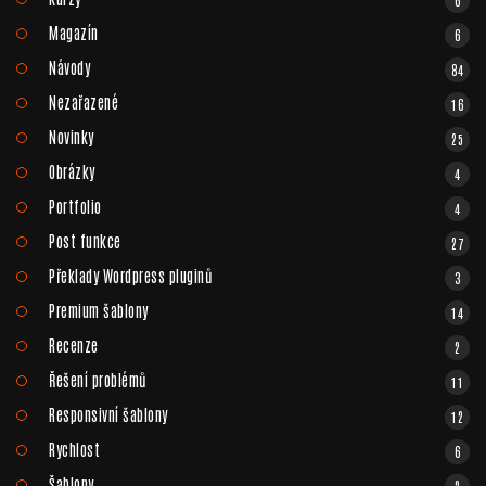
6
Magazín
6
Návody
84
Nezařazené
16
Novinky
25
Obrázky
4
Portfolio
4
Post funkce
27
Překlady Wordpress pluginů
3
Premium šablony
14
Recenze
2
Řešení problémů
11
Responsivní šablony
12
Rychlost
6
Šablony