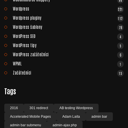
90
Wordpress
221
Wordpress pluginy
112
Wordpress šablony
78
WordPress SEO
4
WordPress tipy
5
WordPress začátečníci
6
WPML
1
Začátečníci
15
Tags
2016
301 redirect
AB testing Wordpress
Accelerated Mobile Pages
Adam Laita
admin bar
admin bar submenu
admin-ajax.php