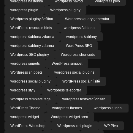
wordpress nástěnka
wordpress návod
Wordpress pivo
wordpress plugin
Wordpress pluginy
Wordpress pluginy čeština
Wordpress query generator
WordPress resource hints
wordpress šablona
wordpress šablona zdarma
wordpress šablony
wordpress šablony zdarma
WordPress SEO
Wordpress SEO pluginy
Wordpress shortcode
wordpress snipets
WordPress snippet
Wordpress snippets
wordpress social plugins
wordpress social pluginy
WordPress sociální sítě
wordpress styly
Wordpress teleporter
Wordpress template tags
wordpress testovací obsah
WordPress Theme
wordpress themes
wordpress tutorial
wordpress widget
Wordpress widget area
WordPress Workshop
Wordpress xml plugin
WP Pivo