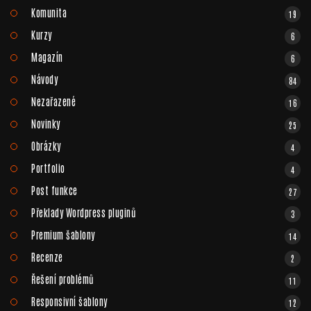
Komunita
19
Kurzy
6
Magazín
6
Návody
84
Nezařazené
16
Novinky
25
Obrázky
4
Portfolio
4
Post funkce
27
Překlady Wordpress pluginů
3
Premium šablony
14
Recenze
2
Řešení problémů
11
Responsivní šablony
12