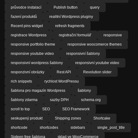
průvodce instalací
Publish button
query
řazení produktů
realitní Wordpress pluginy
Recent pins widget
refresh fragments
registrace Wordpress
registrační formulář
responsive
responsive portfolio theme
responsive woocomerce themes
responsive youtube video
responsivní šablony
responsivní wordpress šablony
responsivní youtube video
responzivní obrázky
Rest API
Revolution slider
rich snippets
rychlost WordPressu
šablona pro magazín Wordpress
šablony
šablony zdarma
sazby DPH
schema.org
scroll to top
SEO
SEO Framework
seskupený produkt
Shipping zones
Shortcake
shortcode
shortcodes
sidebars
single_post_title
Sixteen free šablona
sklad ve WooCommerce