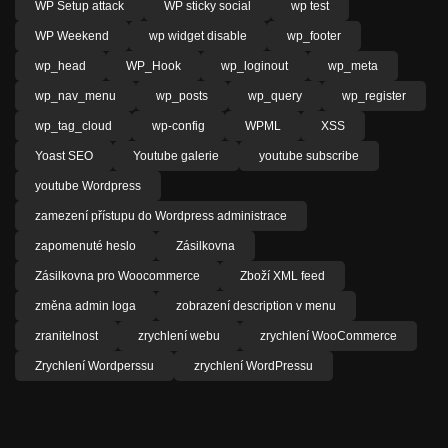
WP Setup attack
WP sticky social
wp test
WP Weekend
wp widget disable
wp_footer
wp_head
WP_Hook
wp_loginout
wp_meta
wp_nav_menu
wp_posts
wp_query
wp_register
wp_tag_cloud
wp-config
WPML
XSS
Yoast SEO
Youtube galerie
youtube subscribe
youtube Wordpress
zamezení přístupu do Wordpress administrace
zapomenuté heslo
Zásilkovna
Zásilkovna pro Woocommerce
Zboží XML feed
změna admin loga
zobrazení description v menu
zranitelnost
zrychlení webu
zrychlení WooCommerce
Zrychlení Wordperssu
zrychlení WordPressu