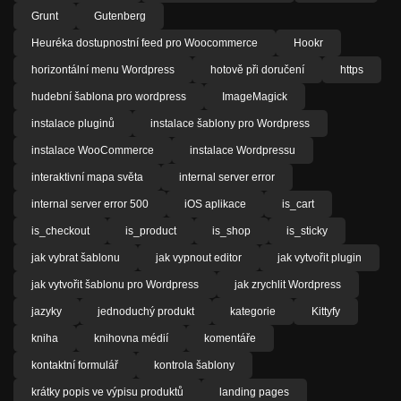
Grunt
Gutenberg
Heuréka dostupnostní feed pro Woocommerce
Hookr
horizontální menu Wordpress
hotově při doručení
https
hudební šablona pro wordpress
ImageMagick
instalace pluginů
instalace šablony pro Wordpress
instalace WooCommerce
instalace Wordpressu
interaktivní mapa světa
internal server error
internal server error 500
iOS aplikace
is_cart
is_checkout
is_product
is_shop
is_sticky
jak vybrat šablonu
jak vypnout editor
jak vytvořit plugin
jak vytvořit šablonu pro Wordpress
jak zrychlit Wordpress
jazyky
jednoduchý produkt
kategorie
Kittyfy
kniha
knihovna médií
komentáře
kontaktní formulář
kontrola šablony
krátky popis ve výpisu produktů
landing pages