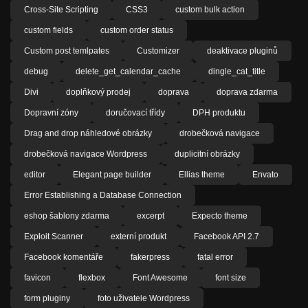
Cross-Site Scripting
CSS3
custom bulk action
custom fields
custom order status
Custom post temlpates
Customizer
deaktivace pluginů
debug
delete_get_calendar_cache
dingle_cat_title
Divi
doplňkový prodej
doprava
doprava zdarma
Dopravní zóny
doručovací třídy
DPH produktu
Drag and drop náhledové obrázky
drobečková navigace
drobečková navigace Wordpress
duplicitní obrázky
editor
Elegant page builder
Ellias theme
Envato
Error Establishing a Database Connection
eshop šablony zdarma
excerpt
Expecto theme
Exploit Scanner
externí produkt
Facebook API 2.7
Facebook komentáře
fakerpress
fatal error
favicon
flexbox
Font Awesome
font size
form pluginy
foto uživatele Wordpress