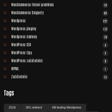
WooCommerce řešení problémů
10
WooCommerce Snippety
90
Wordpress
221
Wordpress pluginy
112
Wordpress šablony
78
WordPress SEO
4
WordPress tipy
5
WordPress začátečníci
6
WPML
1
Začátečníci
15
Tags
2016
301 redirect
AB testing Wordpress