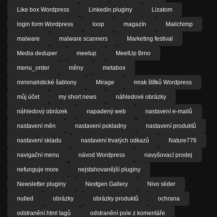
Like box Wordpress
Linkedin pluginy
Lizatom
login form Wordpress
loop
magazín
Mailchimp
malware
malware scanners
Marketing festival
Media deduper
meetup
MeetUp Brno
menu_order
měny
metabox
minimalistické šablony
Mirage
mrak štítků Wordpress
můj účet
my short news
náhledové obrázky
náhledový obrázek
napadený web
nastavení e-mailů
nastavení měn
nastavení pokladny
nastavení produktů
nastavení skladu
nastavení trvalých odkazů
Nature776
navigační menu
návod Wordpress
navyšovací prodej
nefunguje more
nejstahovanější pluginy
Newsletter pluginy
Nextgen Gallery
Nivo slider
nulled
obrázky
obrázky produktů
ochrana
odstranění html tagů
odstranění pole z komentáře