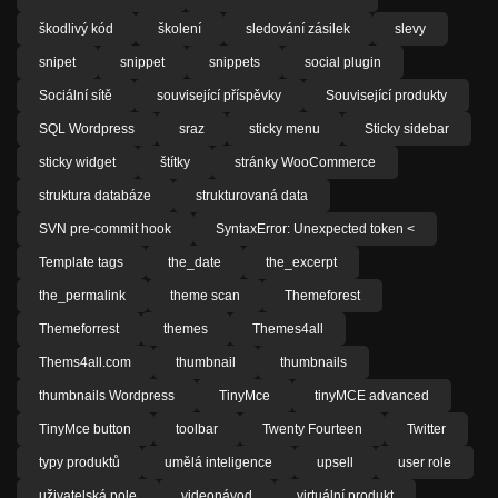
škodlivý kód
školení
sledování zásilek
slevy
snipet
snippet
snippets
social plugin
Sociální sítě
související příspěvky
Související produkty
SQL Wordpress
sraz
sticky menu
Sticky sidebar
sticky widget
štítky
stránky WooCommerce
struktura databáze
strukturovaná data
SVN pre-commit hook
SyntaxError: Unexpected token <
Template tags
the_date
the_excerpt
the_permalink
theme scan
Themeforest
Themeforrest
themes
Themes4all
Thems4all.com
thumbnail
thumbnails
thumbnails Wordpress
TinyMce
tinyMCE advanced
TinyMce button
toolbar
Twenty Fourteen
Twitter
typy produktů
umělá inteligence
upsell
user role
uživatelská pole
videonávod
virtuální produkt