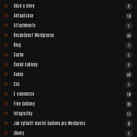
Akce a slevy
2
Aktualizace
18
Attachments
1
Bezpečnost Wordpressu
45
Blog
7
Cache
1
České šablony
2
Codex
59
Css
1
E-commerce
10
Free šablony
35
Infografiky
11
Jak vytvořit vlastní šablonu pro Wordpress
8
jQuery
1