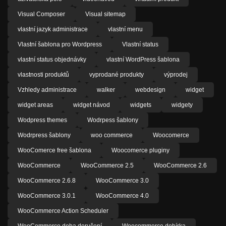
Visual Composer
Visual sitemap
vlastní jazyk administrace
vlastní menu
Vlastní šablona pro Wordpress
Vlastní status
vlastní status objednávky
vlastní WordPress šablona
vlastnosti produktů
vyprodané produkty
výprodej
Vzhledy administrace
walker
webdesign
widget
widget areas
widget návod
widgets
widgety
Wodpress themes
Wodrpess šablony
Wodrpress šablony
woo commerce
Woocomerce
WooComerce free šablona
Woocomerce pluginy
WooCommerce
WooCommerce 2.5
WooCommerce 2.6
WooCommerce 2.6.8
WooCommerce 3.0
WooCommerce 3.0.1
WooCommerce 4.0
WooCommerce Action Scheduler
WooCommerce doba doručení
Woocommerce dobírka