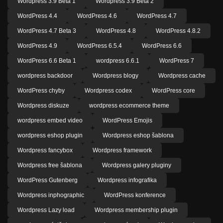
Wordpress 3.9 Beta 1
Wordpress 3.9 Beta 2
WordPress 4.4
WordPress 4.6
WordPress 4.7
WordPress 4.7 Beta 3
WordPress 4.8
WordPress 4.8.2
WordPress 4.9
WordPress 6.5.4
WordPress 6.6
WordPress 6.6 Beta 1
wordpress 6.6.1
WordPress 7
wordpress backdoor
Wordpress blogy
Wordpress cache
WordPress chyby
Wordpress codex
WordPress core
Wordpress diskuze
wordpress ecommerce theme
wordpress embed video
WordPress Emojis
wordpress eshop plugin
Wordpress eshop šablona
Wordpress fancybox
Wordpress framework
Wordpress free šablona
Wordpress galery pluginy
WordPress Gutenberg
Wordpress infografika
Wordpress inphographic
WordPress konference
Wordpress Lazy load
Wordpress membership plugin