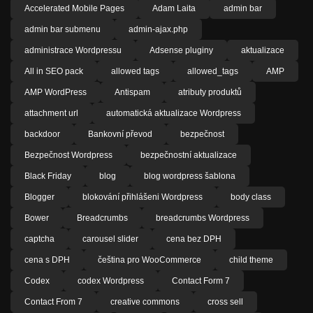
Accelerated Mobile Pages
Adam Laita
admin bar
admin bar submenu
admin-ajax.php
administrace Wordpressu
Adsense pluginy
aktualizace
All in SEO pack
allowed tags
allowed_tags
AMP
AMP WordPress
Antispam
atributy produktů
attachment url
automatická aktualizace Wordpress
backdoor
Bankovní převod
bezpečnost
Bezpečnost Wordpress
bezpečnostní aktualizace
Black Friday
blog
blog wordpress šablona
Blogger
blokování přihlášeni Wordpress
body class
Bower
Breadcrumbs
breadcrumbs Wordpress
captcha
carousel slider
cena bez DPH
cena s DPH
čeština pro WooCommerce
child theme
Codex
codex Wordpress
Contact Form 7
Contact From 7
creative commons
cross sell