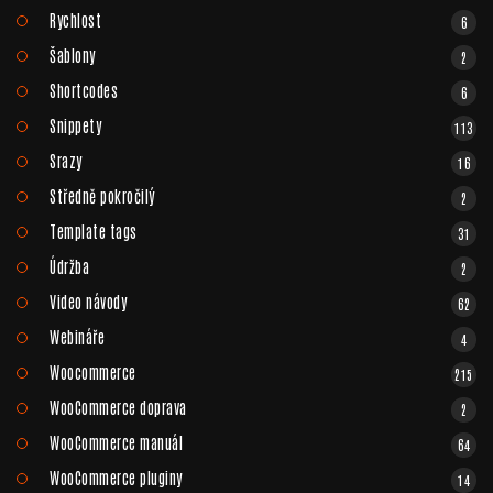
Rychlost
6
Šablony
2
Shortcodes
6
Snippety
113
Srazy
16
Středně pokročilý
2
Template tags
31
Údržba
2
Video návody
62
Webináře
4
Woocommerce
215
WooCommerce doprava
2
WooCommerce manuál
64
WooCommerce pluginy
14