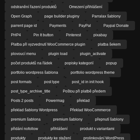
odstranění řazení produktů
Omezení přihlášení
Open Graph
page builder pluginy
Parralax šablony
parrent page id
Payments
PayPal
Paypal Donate
PHP4
Pin It button
Pinterest
pixabay
Platba při vyzvednutí WooCommerce plugin
platba šekem
plovoucí menu
plugin load
plugin_activate
počet produktů na řádek
popisky kategorií
popup
portfolio wordpress šablona
portfolio wordpress theme
post formats
post type
post_id in init hook
post_type_archive_title
Poštou při platbě předem
Posts 2 posts
Powermag
překlad
překlad šablony Wordpress
Překlad WooCommerce
premium šablona
premium šablony
přepnutí šablony
přidání nofollow
přihlášení
produkt s variantami
produkty
produkty ke stažení
prolinkování WordPress