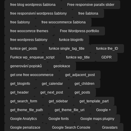
free blog wordpress šablona
Free responsive parallx slider
free responsivní wordpress šablony
free šablona
free šablony
free woocommerce šablona
free woocomrce themes
Free Wordpress portfolio
free wordpress šablony
funkce bloginfo
funkce get_posts
funkce single_tag_title
funkce the_ID
Funkce wp_enqueue_script
funkce wp_title
GDPR
generování popisků
geolokace
get one free woocommerce
get_adjacent_post
get_bloginfo
get_calendar
get_children
get_header
get_next_post
get_posts
get_search_form
get_sidebar
get_template_part
get_theme_file_path
get_theme_file_uri
Google +
Google Analytics
Google fonts
Google maps pluginy
Google penalizace
Google Search Console
Gravatars