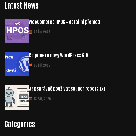
Latest News
WooComerce HPOS – detailní přehled
29 Říj, 2025
Co přinese nový WordPress 6.9
28 Říj, 2025
Jak správně používat soubor robots.txt
13 Zář, 2025
Categories