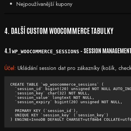
Nejpoužívanější kupony
4. DALŠÍ CUSTOM WOOCOMMERCE TABULKY
4.1
– SESSION MANAGEMEN
WP_WOOCOMMERCE_SESSIONS
Účel:
Ukládání session dat pro zákazníky (košík, chec
CREATE TABLE `wp_woocommerce_sessions` (

  `session_id` bigint(20) unsigned NOT NULL AUTO_INC
  `session_key` char(32) NOT NULL,

  `session_value` longtext NOT NULL,

  `session_expiry` bigint(20) unsigned NOT NULL,

  PRIMARY KEY (`session_id`),

  UNIQUE KEY `session_key` (`session_key`)

) ENGINE=InnoDB DEFAULT CHARSET=utf8mb4 COLLATE=utf