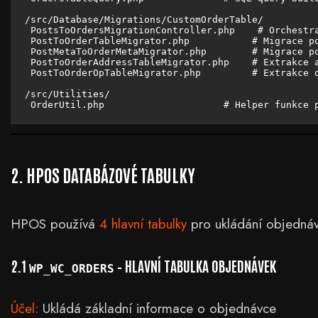
/src/Database/Migrations/CustomOrderTable/

 PostsToOrdersMigrationController.php    # Orchestra
 PostToOrderTableMigrator.php           # Migrace po
 PostMetaToOrderMetaMigrator.php        # Migrace po
 PostToOrderAddressTableMigrator.php    # Extrakce a
 PostToOrderOpTableMigrator.php         # Extrakce o
/src/Utilities/

 OrderUtil.php                     # Helper funkce 
2. HPOS DATABÁZOVÉ TABULKY
HPOS používá
4 hlavní tabulky
pro ukládání objednáv
2.1
– HLAVNÍ TABULKA OBJEDNÁVEK
WP_WC_ORDERS
Účel:
Ukládá základní informace o objednávce