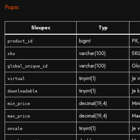
Popis:
Sloupec
Typ
bigint
PK,
product_id
varchar(100)
SKU
sku
varchar(100)
Glo
global_unique_id
tinyint(1)
Je v
virtual
tinyint(1)
Je 
downloadable
decimal(19,4)
Min
min_price
decimal(19,4)
Max
max_price
tinyint(1)
Je 
onsale