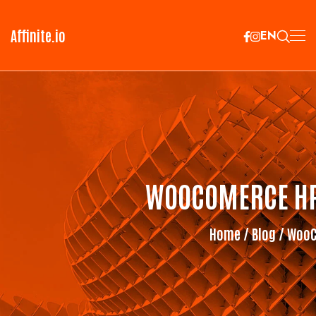
Affinite.io
EN
WOOCOMERCE HPO
Home
/
Blog
/ WooC