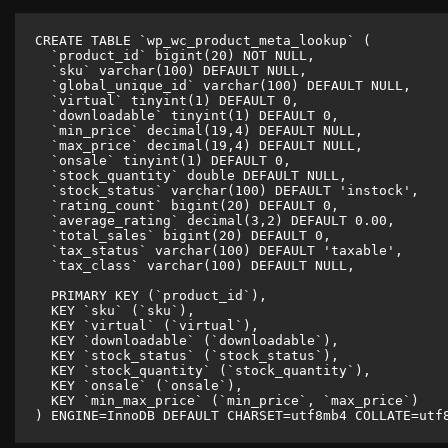
CREATE TABLE `wp_wc_product_meta_lookup` (

  `product_id` bigint(20) NOT NULL,

  `sku` varchar(100) DEFAULT NULL,

  `global_unique_id` varchar(100) DEFAULT NULL,

  `virtual` tinyint(1) DEFAULT 0,

  `downloadable` tinyint(1) DEFAULT 0,

  `min_price` decimal(19,4) DEFAULT NULL,

  `max_price` decimal(19,4) DEFAULT NULL,

  `onsale` tinyint(1) DEFAULT 0,

  `stock_quantity` double DEFAULT NULL,

  `stock_status` varchar(100) DEFAULT 'instock',

  `rating_count` bigint(20) DEFAULT 0,

  `average_rating` decimal(3,2) DEFAULT 0.00,

  `total_sales` bigint(20) DEFAULT 0,

  `tax_status` varchar(100) DEFAULT 'taxable',

  `tax_class` varchar(100) DEFAULT NULL,

  PRIMARY KEY (`product_id`),

  KEY `sku` (`sku`),

  KEY `virtual` (`virtual`),

  KEY `downloadable` (`downloadable`),

  KEY `stock_status` (`stock_status`),

  KEY `stock_quantity` (`stock_quantity`),

  KEY `onsale` (`onsale`),

  KEY `min_max_price` (`min_price`, `max_price`)

) ENGINE=InnoDB DEFAULT CHARSET=utf8mb4 COLLATE=utf