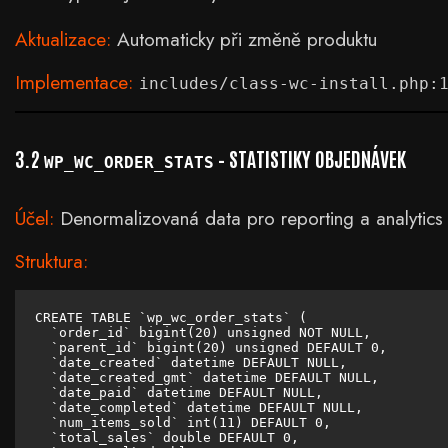
Aktualizace:
Automaticky při změně produktu
Implementace:
includes/class-wc-install.php:
3.2
– STATISTIKY OBJEDNÁVEK
WP_WC_ORDER_STATS
Účel:
Denormalizovaná data pro reporting a analytics
Struktura:
CREATE TABLE `wp_wc_order_stats` (

  `order_id` bigint(20) unsigned NOT NULL,

  `parent_id` bigint(20) unsigned DEFAULT 0,

  `date_created` datetime DEFAULT NULL,

  `date_created_gmt` datetime DEFAULT NULL,

  `date_paid` datetime DEFAULT NULL,

  `date_completed` datetime DEFAULT NULL,

  `num_items_sold` int(11) DEFAULT 0,

  `total_sales` double DEFAULT 0,
