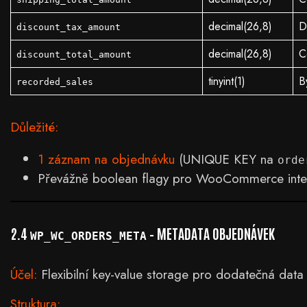
decimal(26,8)
D
discount_tax_amount
decimal(26,8)
C
discount_total_amount
tinyint(1)
B
recorded_sales
Důležité:
1 záznam na objednávku
(UNIQUE KEY na
orde
Převážně boolean flagy pro WooCommerce inter
2.4
– METADATA OBJEDNÁVEK
WP_WC_ORDERS_META
Účel:
Flexibilní key-value storage pro dodatečná data
Struktura: