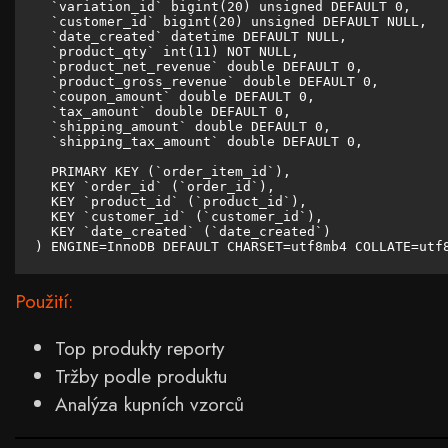
  `variation_id` bigint(20) unsigned DEFAULT 0,

  `customer_id` bigint(20) unsigned DEFAULT NULL,

  `date_created` datetime DEFAULT NULL,

  `product_qty` int(11) NOT NULL,

  `product_net_revenue` double DEFAULT 0,

  `product_gross_revenue` double DEFAULT 0,

  `coupon_amount` double DEFAULT 0,

  `tax_amount` double DEFAULT 0,

  `shipping_amount` double DEFAULT 0,

  `shipping_tax_amount` double DEFAULT 0,

  PRIMARY KEY (`order_item_id`),

  KEY `order_id` (`order_id`),

  KEY `product_id` (`product_id`),

  KEY `customer_id` (`customer_id`),

  KEY `date_created` (`date_created`)

) ENGINE=InnoDB DEFAULT CHARSET=utf8mb4 COLLATE=utf
Použití:
Top produkty reporty
Tržby podle produktu
Analýza kupních vzorců