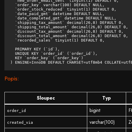
  `new_order_email_sent` tinyint(1) DEFAULT 0,

  `order_key` varchar(100) DEFAULT NULL,

  `order_stock_reduced` tinyint(1) DEFAULT 0,

  `date_paid_gmt` datetime DEFAULT NULL,

  `date_completed_gmt` datetime DEFAULT NULL,

  `shipping_tax_amount` decimal(26,8) DEFAULT 0,

  `shipping_total_amount` decimal(26,8) DEFAULT 0,

  `discount_tax_amount` decimal(26,8) DEFAULT 0,

  `discount_total_amount` decimal(26,8) DEFAULT 0,

  `recorded_sales` tinyint(1) DEFAULT 0,

  PRIMARY KEY (`id`),

  UNIQUE KEY `order_id` (`order_id`),

  KEY `order_key` (`order_key`)

) ENGINE=InnoDB DEFAULT CHARSET=utf8mb4 COLLATE=utf
Popis:
Sloupec
Typ
bigint
F
order_id
varchar(100)
Z
created_via