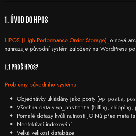
1. ÚVOD DO HPOS
HPOS (High-Performance Order Storage)
je nová arc
nahrazuje původní systém založený na WordPress pos
1.1 PROČ HPOS?
Problémy původního systému:
Objednávky ukládány jako posty (
,
wp_posts
pos
Všechna data v
(billing, shipping,
wp_postmeta
Pomalé dotazy kvůli nutnosti JOINů přes meta ta
Neefektivní indexování
Velká velikost databáze