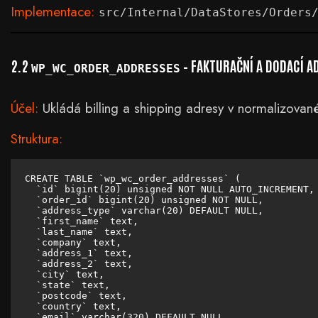
Implementace:
src/Internal/DataStores/Orders
2.2
– FAKTURAČNÍ A DODACÍ A
WP_WC_ORDER_ADDRESSES
Účel:
Ukládá billing a shipping adresy v normalizovan
Struktura:
CREATE TABLE `wp_wc_order_addresses` (

  `id` bigint(20) unsigned NOT NULL AUTO_INCREMENT,

  `order_id` bigint(20) unsigned NOT NULL,

  `address_type` varchar(20) DEFAULT NULL,

  `first_name` text,

  `last_name` text,

  `company` text,

  `address_1` text,

  `address_2` text,

  `city` text,

  `state` text,

  `postcode` text,

  `country` text,

  `email` varchar(320) DEFAULT NULL,
