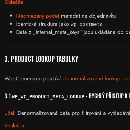
Důležité:
Neomezený počet
metadat na objednávku
Identická struktura jako
wp_postmeta
Data z „internal_meta_keys“ jsou ukládána do de
3. PRODUCT LOOKUP TABULKY
WooCommerce používá
denormalizované lookup tab
3.1
– RYCHLÝ PŘÍSTUP K
WP_WC_PRODUCT_META_LOOKUP
Účel:
Denormalizovaná data pro filtrování a vyhledáv
Struktura: