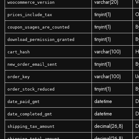
varchar(20)
V
woocommerce_version
tinyint(1)
O
prices_include_tax
tinyint(1)
B
coupon_usages_are_counted
tinyint(1)
B
download_permission_granted
varchar(100)
H
cart_hash
tinyint(1)
B
new_order_email_sent
varchar(100)
U
order_key
tinyint(1)
B
order_stock_reduced
datetime
D
date_paid_gmt
datetime
D
date_completed_gmt
decimal(26,8)
D
shipping_tax_amount
decimal(26,8)
C
shipping_total_amount