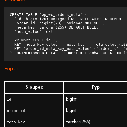
CREATE TABLE `wp_wc_orders_meta` (

  `id` bigint(20) unsigned NOT NULL AUTO_INCREMENT,

  `order_id` bigint(20) unsigned NOT NULL,

  `meta_key` varchar(255) DEFAULT NULL,

  `meta_value` text,

  PRIMARY KEY (`id`),

  KEY `meta_key_value` (`meta_key`, `meta_value`(100
  KEY `order_id_meta_key_meta_value` (`order_id`, `m
) ENGINE=InnoDB DEFAULT CHARSET=utf8mb4 COLLATE=utf
Popis:
Sloupec
Typ
bigint
id
bigint
order_id
varchar(255)
meta_key