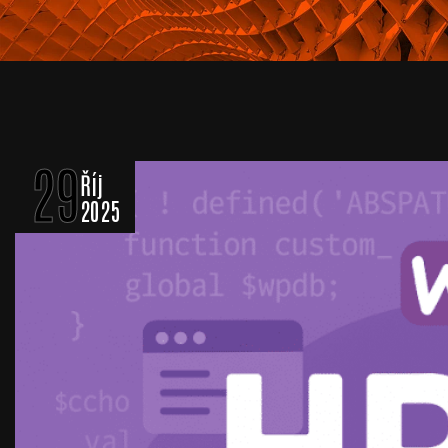
29
Říj
2025