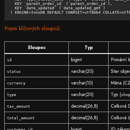
  KEY `parent_order_id` (`parent_order_id`),

  KEY `date_updated` (`date_updated_gmt`)

) ENGINE=InnoDB DEFAULT CHARSET=utf8mb4 COLLATE=utf
Popis klíčových sloupců:
Sloupec
Typ
bigint
Primární 
id
varchar(20)
Stav obje
status
varchar(10)
Měna (C
currency
varchar(20)
Typ (
type
sho
decimal(26,8)
Celková 
tax_amount
decimal(26,8)
Celková č
total_amount
bigint
ID zákazn
customer_id