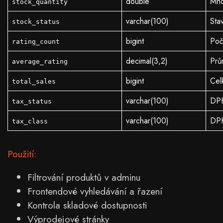
double
Mno
stock_quantity
varchar(100)
Sta
stock_status
bigint
Poč
rating_count
decimal(3,2)
Prů
average_rating
bigint
Cel
total_sales
varchar(100)
DPH
tax_status
varchar(100)
DPH
tax_class
Použití:
Filtrování produktů v adminu
Frontendové vyhledávání a řazení
Kontrola skladové dostupnosti
Výprodejové stránky