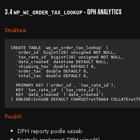
3.4
– DPH ANALYTICS
WP_WC_ORDER_TAX_LOOKUP
Struktura:
CREATE TABLE `wp_wc_order_tax_lookup` (

  `order_id` bigint(20) unsigned NOT NULL,

  `tax_rate_id` bigint(20) unsigned NOT NULL,

  `date_created` datetime DEFAULT NULL,

  `shipping_tax` double DEFAULT 0,

  `order_tax` double DEFAULT 0,

  `total_tax` double DEFAULT 0,

  PRIMARY KEY (`order_id`, `tax_rate_id`),

  KEY `tax_rate_id` (`tax_rate_id`),

  KEY `date_created` (`date_created`)

) ENGINE=InnoDB DEFAULT CHARSET=utf8mb4 COLLATE=utf
Použití:
DPH reporty podle sazeb
Kontrola správnosti DPH výpočtů