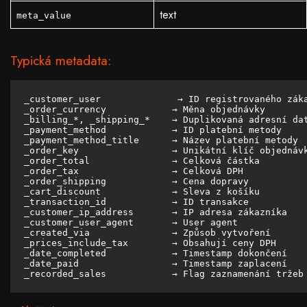
text
meta_value
Typická metadata:
_customer_user              → ID registrovaného záka
_order_currency            → Měna objednávky

_billing_*, _shipping_*    → Duplikovaná adresní dat
_payment_method            → ID platební metody

_payment_method_title      → Název platební metody

_order_key                 → Unikátní klíč objednávk
_order_total               → Celková částka

_order_tax                 → Celková DPH

_order_shipping            → Cena dopravy

_cart_discount             → Sleva z košíku

_transaction_id            → ID transakce

_customer_ip_address       → IP adresa zákazníka

_customer_user_agent       → User agent

_created_via               → Způsob vytvoření

_prices_include_tax        → Obsahují ceny DPH

_date_completed            → Timestamp dokončení

_date_paid                 → Timestamp zaplacení

_recorded_sales            → Flag zaznamenání tržeb