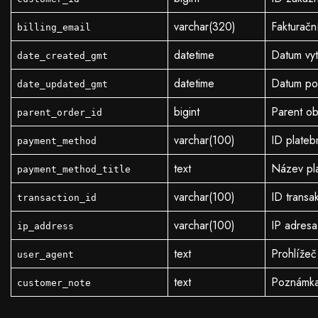
varchar(320)
Fakturačn
billing_email
datetime
Datum vy
date_created_gmt
datetime
Datum po
date_updated_gmt
bigint
Parent ob
parent_order_id
varchar(100)
ID plateb
payment_method
text
Název pl
payment_method_title
varchar(100)
ID transa
transaction_id
varchar(100)
IP adresa
ip_address
text
Prohlížeč
user_agent
text
Poznámka
customer_note