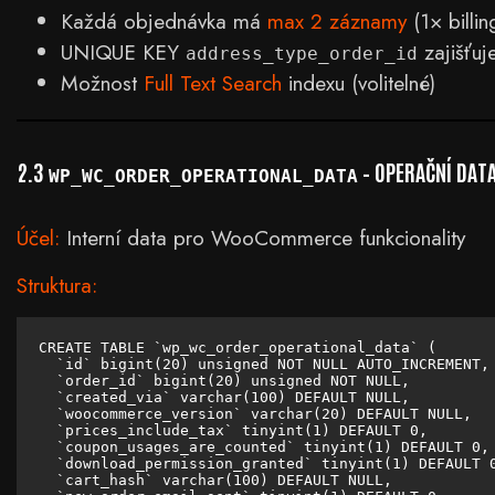
Každá objednávka má
max 2 záznamy
(1× billin
UNIQUE KEY
zajišťuj
address_type_order_id
Možnost
Full Text Search
indexu (volitelné)
2.3
– OPERAČNÍ DAT
WP_WC_ORDER_OPERATIONAL_DATA
Účel:
Interní data pro WooCommerce funkcionality
Struktura:
CREATE TABLE `wp_wc_order_operational_data` (

  `id` bigint(20) unsigned NOT NULL AUTO_INCREMENT,

  `order_id` bigint(20) unsigned NOT NULL,

  `created_via` varchar(100) DEFAULT NULL,

  `woocommerce_version` varchar(20) DEFAULT NULL,

  `prices_include_tax` tinyint(1) DEFAULT 0,

  `coupon_usages_are_counted` tinyint(1) DEFAULT 0,

  `download_permission_granted` tinyint(1) DEFAULT 0
  `cart_hash` varchar(100) DEFAULT NULL,
