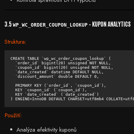
3.5
– KUPON ANALYTICS
WP_WC_ORDER_COUPON_LOOKUP
Struktura:
CREATE TABLE `wp_wc_order_coupon_lookup` (

  `order_id` bigint(20) unsigned NOT NULL,

  `coupon_id` bigint(20) unsigned NOT NULL,

  `date_created` datetime DEFAULT NULL,

  `discount_amount` double DEFAULT 0,

  PRIMARY KEY (`order_id`, `coupon_id`),

  KEY `coupon_id` (`coupon_id`),

  KEY `date_created` (`date_created`)

) ENGINE=InnoDB DEFAULT CHARSET=utf8mb4 COLLATE=utf
Použití:
Analýza efektivity kuponů