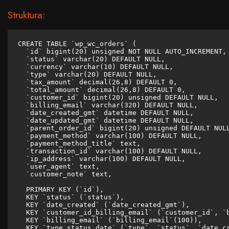
Struktura:
CREATE TABLE `wp_wc_orders` (

  `id` bigint(20) unsigned NOT NULL AUTO_INCREMENT,

  `status` varchar(20) DEFAULT NULL,

  `currency` varchar(10) DEFAULT NULL,

  `type` varchar(20) DEFAULT NULL,

  `tax_amount` decimal(26,8) DEFAULT 0,

  `total_amount` decimal(26,8) DEFAULT 0,

  `customer_id` bigint(20) unsigned DEFAULT NULL,

  `billing_email` varchar(320) DEFAULT NULL,

  `date_created_gmt` datetime DEFAULT NULL,

  `date_updated_gmt` datetime DEFAULT NULL,

  `parent_order_id` bigint(20) unsigned DEFAULT NULL
  `payment_method` varchar(100) DEFAULT NULL,

  `payment_method_title` text,

  `transaction_id` varchar(100) DEFAULT NULL,

  `ip_address` varchar(100) DEFAULT NULL,

  `user_agent` text,

  `customer_note` text,

  PRIMARY KEY (`id`),

  KEY `status` (`status`),

  KEY `date_created` (`date_created_gmt`),

  KEY `customer_id_billing_email` (`customer_id`, `b
  KEY `billing_email` (`billing_email`(100)),

  KEY `type_status_date` (`type`, `status`, `date_cr