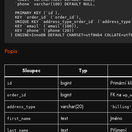
  `phone` varchar(100) DEFAULT NULL,

  PRIMARY KEY (`id`),

  KEY `order_id` (`order_id`),

  UNIQUE KEY `address_type_order_id` (`address_type`
  KEY `email` (`email`(100)),

  KEY `phone` (`phone`(20))

) ENGINE=InnoDB DEFAULT CHARSET=utf8mb4 COLLATE=utf
Popis:
Sloupec
Typ
bigint
Primární k
id
bigint
FK na
order_id
wp_
varchar(20)
address_type
'billing'
text
Jméno
first_name
text
Příjmení
last_name