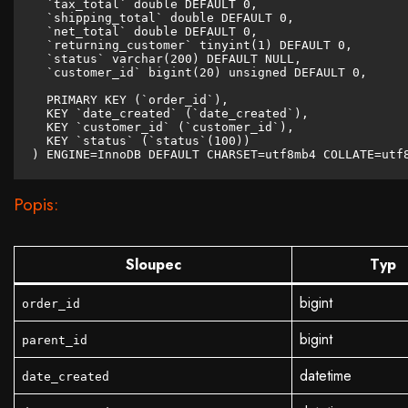
  `tax_total` double DEFAULT 0,

  `shipping_total` double DEFAULT 0,

  `net_total` double DEFAULT 0,

  `returning_customer` tinyint(1) DEFAULT 0,

  `status` varchar(200) DEFAULT NULL,

  `customer_id` bigint(20) unsigned DEFAULT 0,

  PRIMARY KEY (`order_id`),

  KEY `date_created` (`date_created`),

  KEY `customer_id` (`customer_id`),

  KEY `status` (`status`(100))

) ENGINE=InnoDB DEFAULT CHARSET=utf8mb4 COLLATE=utf
Popis:
Sloupec
Typ
bigint
order_id
bigint
parent_id
datetime
date_created