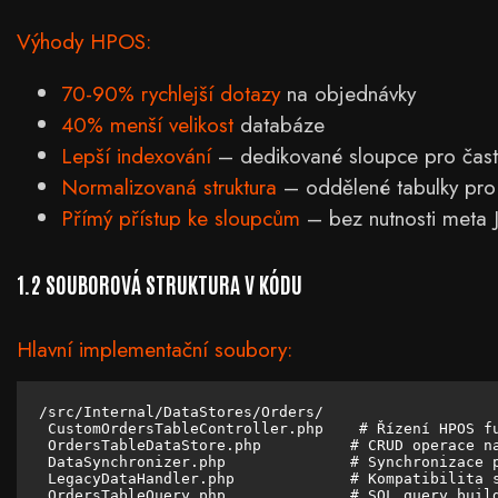
Výhody HPOS:
70-90% rychlejší dotazy
na objednávky
40% menší velikost
databáze
Lepší indexování
– dedikované sloupce pro čas
Normalizovaná struktura
– oddělené tabulky pro
Přímý přístup ke sloupcům
– bez nutnosti meta
1.2 SOUBOROVÁ STRUKTURA V KÓDU
Hlavní implementační soubory:
/src/Internal/DataStores/Orders/

 CustomOrdersTableController.php    # Řízení HPOS fu
 OrdersTableDataStore.php          # CRUD operace na
 DataSynchronizer.php              # Synchronizace p
 LegacyDataHandler.php             # Kompatibilita s
 OrdersTableQuery.php              # SQL query build