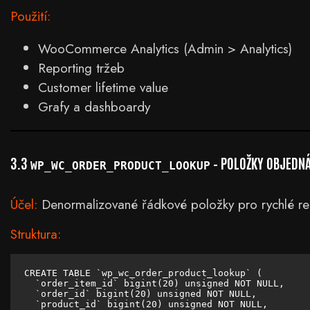
Použití:
WooCommerce Analytics (Admin > Analytics)
Reporting tržeb
Customer lifetime value
Grafy a dashboardy
3.3
– POLOŽKY OBJEDNÁ
WP_WC_ORDER_PRODUCT_LOOKUP
Účel:
Denormalizované řádkové položky pro rychlé re
Struktura:
CREATE TABLE `wp_wc_order_product_lookup` (

  `order_item_id` bigint(20) unsigned NOT NULL,

  `order_id` bigint(20) unsigned NOT NULL,

  `product_id` bigint(20) unsigned NOT NULL,
