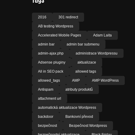
2016
301 redirect
AB testing Wordpress
Accelerated Mobile Pages
Adam Laita
admin bar
admin bar submenu
admin-ajax.php
administrace Wordpressu
Adsense pluginy
aktualizace
All in SEO pack
allowed tags
allowed_tags
AMP
AMP WordPress
Antispam
atributy produktů
attachment url
automatická aktualizace Wordpress
backdoor
Bankovní převod
bezpečnost
Bezpečnost Wordpress
bezpečnostní aktualizace
Black Friday