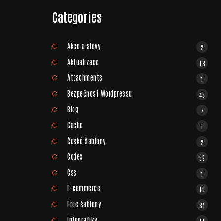
Categories
Akce a slevy
2
Aktualizace
18
Attachments
1
Bezpečnost Wordpressu
45
Blog
7
Cache
1
České šablony
2
Codex
59
Css
1
E-commerce
10
Free šablony
35
Infografiky
11