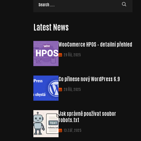
Latest News
WooComerce HPOS – detailní přehled
29 Říj, 2025
Co přinese nový WordPress 6.9
28 Říj, 2025
Jak správně používat soubor
robots.txt
13 Zář, 2025