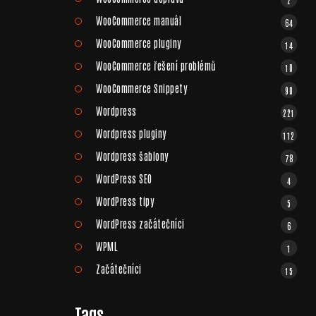
WooCommerce manuál
64
WooCommerce pluginy
14
WooCommerce řešení problémů
10
WooCommerce Snippety
90
Wordpress
221
Wordpress pluginy
112
Wordpress šablony
78
WordPress SEO
4
WordPress tipy
5
WordPress začátečníci
6
WPML
1
Začátečníci
15
Tags