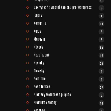
Jak vytvořit vlastní šablonu pro Wordpress
8
jQuery
1
Komunita
19
Kurzy
6
Magazín
6
Návody
84
Nezařazené
16
Novinky
25
Obrázky
4
Portfolio
4
Post funkce
27
Překlady Wordpress pluginů
3
Premium šablony
14
Recenze
2