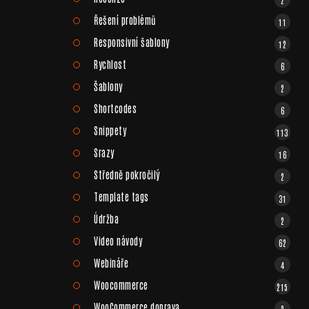
Řešení problémů
11
Responsivní šablony
12
Rychlost
6
Šablony
2
Shortcodes
6
Snippety
113
Srazy
16
Středně pokročilý
2
Template tags
31
Údržba
2
Video návody
62
Webináře
4
Woocommerce
215
WooCommerce doprava
2