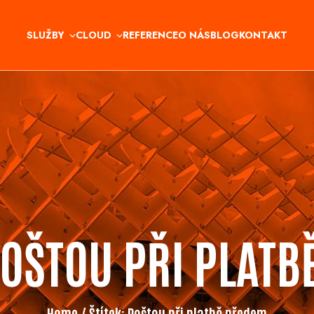
SLUŽBY
CLOUD
REFERENCE
O NÁS
BLOG
KONTAKT
OŠTOU PŘI PLATB
Home
/ Štítek:
Poštou při platbě předem