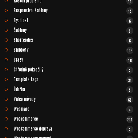
Řešení problémů
11
Responsivní šablony
12
Rychlost
6
Šablony
2
Shortcodes
6
Snippety
113
Srazy
16
Středně pokročilý
2
Template tags
31
Údržba
2
Video návody
62
Webináře
4
Woocommerce
215
WooCommerce doprava
2