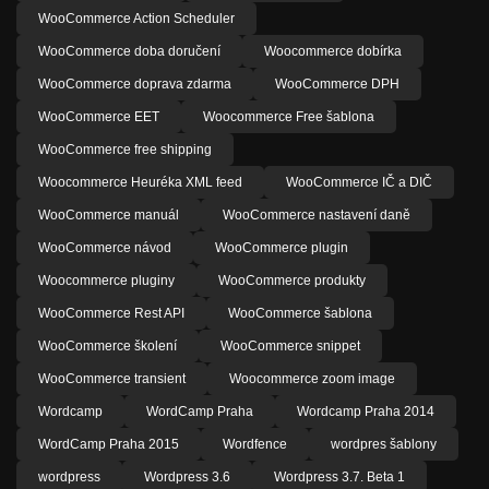
WooCommerce Action Scheduler
WooCommerce doba doručení
Woocommerce dobírka
WooCommerce doprava zdarma
WooCommerce DPH
WooCommerce EET
Woocommerce Free šablona
WooCommerce free shipping
Woocommerce Heuréka XML feed
WooCommerce IČ a DIČ
WooCommerce manuál
WooCommerce nastavení daně
WooCommerce návod
WooCommerce plugin
Woocommerce pluginy
WooCommerce produkty
WooCommerce Rest API
WooCommerce šablona
WooCommerce školení
WooCommerce snippet
WooCommerce transient
Woocommerce zoom image
Wordcamp
WordCamp Praha
Wordcamp Praha 2014
WordCamp Praha 2015
Wordfence
wordpres šablony
wordpress
Wordpress 3.6
Wordpress 3.7. Beta 1