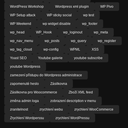
WordPress Workshop
Wordpress xml plugin
WP Pivo
WP Setup attack
WP sticky social
wp test
WP Weekend
wp widget disable
wp_footer
wp_head
WP_Hook
wp_loginout
wp_meta
wp_nav_menu
wp_posts
wp_query
wp_register
wp_tag_cloud
wp-config
WPML
XSS
Yoast SEO
Youtube galerie
youtube subscribe
youtube Wordpress
zamezení přístupu do Wordpress administrace
zapomenuté heslo
Zásilkovna
Zásilkovna pro Woocommerce
Zboží XML feed
změna admin loga
zobrazení description v menu
zranitelnost
zrychlení webu
zrychlení WooCommerce
Zrychlení Wordperssu
zrychlení WordPressu