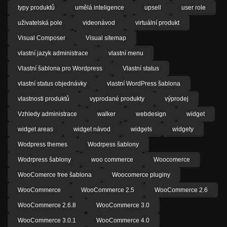
typy produktů
umělá inteligence
upsell
user role
uživatelská pole
videonávod
virtuální produkt
Visual Composer
Visual sitemap
vlastní jazyk administrace
vlastní menu
Vlastní šablona pro Wordpress
Vlastní status
vlastní status objednávky
vlastní WordPress šablona
vlastnosti produktů
vyprodané produkty
výprodej
Vzhledy administrace
walker
webdesign
widget
widget areas
widget návod
widgets
widgety
Wodpress themes
Wodrpess šablony
Wodrpress šablony
woo commerce
Woocomerce
WooComerce free šablona
Woocomerce pluginy
WooCommerce
WooCommerce 2.5
WooCommerce 2.6
WooCommerce 2.6.8
WooCommerce 3.0
WooCommerce 3.0.1
WooCommerce 4.0