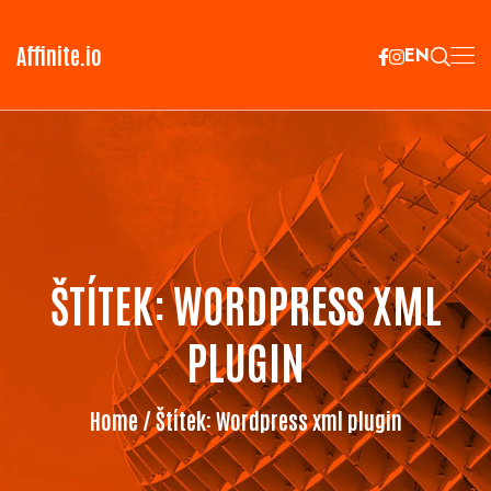
Affinite.io
EN
ŠTÍTEK:
WORDPRESS XML
PLUGIN
Home
/ Štítek:
Wordpress xml plugin