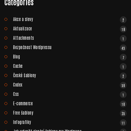
Categories
Akce a slevy
2
Aktualizace
18
Attachments
1
Bezpečnost Wordpressu
45
Blog
7
Cache
1
České šablony
2
Codex
59
Css
1
E-commerce
10
Free šablony
35
Infografiky
11