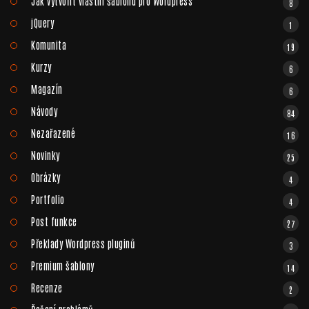
Jak vytvořit vlastní šablonu pro Wordpress
8
jQuery
1
Komunita
19
Kurzy
6
Magazín
6
Návody
84
Nezařazené
16
Novinky
25
Obrázky
4
Portfolio
4
Post funkce
27
Překlady Wordpress pluginů
3
Premium šablony
14
Recenze
2