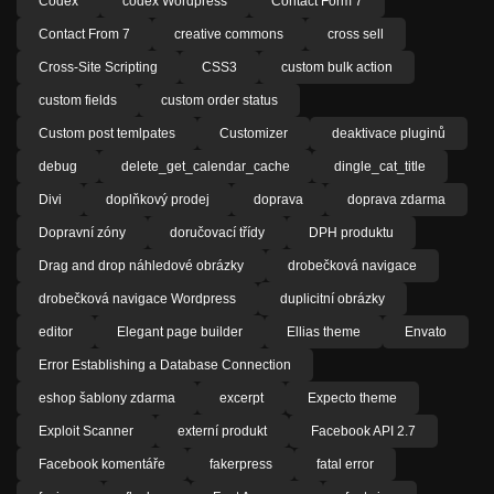
Codex
codex Wordpress
Contact Form 7
Contact From 7
creative commons
cross sell
Cross-Site Scripting
CSS3
custom bulk action
custom fields
custom order status
Custom post temlpates
Customizer
deaktivace pluginů
debug
delete_get_calendar_cache
dingle_cat_title
Divi
doplňkový prodej
doprava
doprava zdarma
Dopravní zóny
doručovací třídy
DPH produktu
Drag and drop náhledové obrázky
drobečková navigace
drobečková navigace Wordpress
duplicitní obrázky
editor
Elegant page builder
Ellias theme
Envato
Error Establishing a Database Connection
eshop šablony zdarma
excerpt
Expecto theme
Exploit Scanner
externí produkt
Facebook API 2.7
Facebook komentáře
fakerpress
fatal error