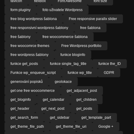
favicon
flexbox
Font Awesome
font size
form pluginy
foto uživatele Wordpress
free blog wordpress šablona
Free responsive parallx slider
free responsivní wordpress šablony
free šablona
free šablony
free woocommerce šablona
free woocomrce themes
Free Wordpress portfolio
free wordpress šablony
funkce bloginfo
funkce get_posts
funkce single_tag_title
funkce the_ID
Funkce wp_enqueue_script
funkce wp_title
GDPR
generování popisků
geolokace
get one free woocommerce
get_adjacent_post
get_bloginfo
get_calendar
get_children
get_header
get_next_post
get_posts
get_search_form
get_sidebar
get_template_part
get_theme_file_path
get_theme_file_uri
Google +