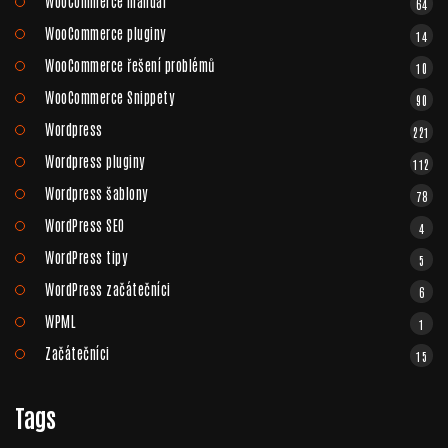
WooCommerce manuál
64
WooCommerce pluginy
14
WooCommerce řešení problémů
10
WooCommerce Snippety
90
Wordpress
221
Wordpress pluginy
112
Wordpress šablony
78
WordPress SEO
4
WordPress tipy
5
WordPress začátečníci
6
WPML
1
Začátečníci
15
Tags