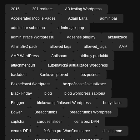
2016
301 redirect
AB testing Wordpress
Accelerated Mobile Pages
Adam Laita
admin bar
admin bar submenu
admin-ajax.php
administrace Wordpressu
Adsense pluginy
aktualizace
All in SEO pack
allowed tags
allowed_tags
AMP
AMP WordPress
Antispam
atributy produktů
attachment url
automatická aktualizace Wordpress
backdoor
Bankovní převod
bezpečnost
Bezpečnost Wordpress
bezpečnostní aktualizace
Black Friday
blog
blog wordpress šablona
Blogger
blokování přihlášeni Wordpress
body class
Bower
Breadcrumbs
breadcrumbs Wordpress
captcha
carousel slider
cena bez DPH
cena s DPH
čeština pro WooCommerce
child theme