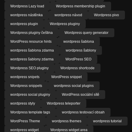
Wordpress Lazy load
Wordpress membership plugin
wordpress nástěnka
wordpress návod
Wordpress pivo
wordpress plugin
Wordpress pluginy
Wordpress pluginy čeština
Wordpress query generator
WordPress resource hints
wordpress šablona
wordpress šablona zdarma
wordpress šablony
wordpress šablony zdarma
WordPress SEO
Wordpress SEO pluginy
Wordpress shortcode
wordpress snipets
WordPress snippet
Wordpress snippets
wordpress social plugins
wordpress social pluginy
WordPress sociální sítě
wordpress styly
Wordpress teleporter
Wordpress template tags
wordpress testovací obsah
WordPress Theme
wordpress themes
wordpress tutorial
wordpress widget
Wordpress widget area