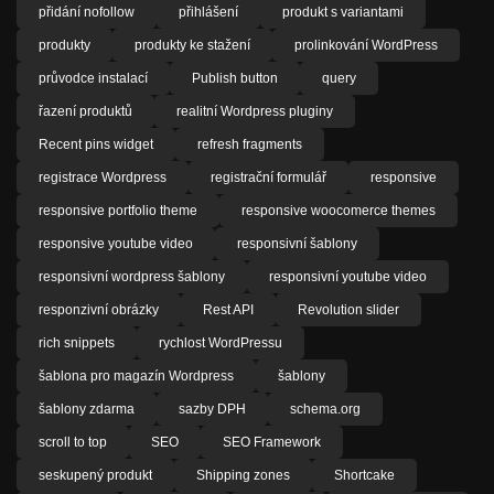
přidání nofollow
přihlášení
produkt s variantami
produkty
produkty ke stažení
prolinkování WordPress
průvodce instalací
Publish button
query
řazení produktů
realitní Wordpress pluginy
Recent pins widget
refresh fragments
registrace Wordpress
registrační formulář
responsive
responsive portfolio theme
responsive woocomerce themes
responsive youtube video
responsivní šablony
responsivní wordpress šablony
responsivní youtube video
responzivní obrázky
Rest API
Revolution slider
rich snippets
rychlost WordPressu
šablona pro magazín Wordpress
šablony
šablony zdarma
sazby DPH
schema.org
scroll to top
SEO
SEO Framework
seskupený produkt
Shipping zones
Shortcake