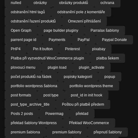
nulled
obrázky
obrázky produktů
ochrana
odstranění html tagů
odstranění pole z komentáře
odstranění řazení produktů
Omezení přihlášení
Open Graph
page builder pluginy
Parralax šablony
parrent page id
Payments
PayPal
Paypal Donate
PHP4
Pin It button
Pinterest
pixabay
Platba při vyzvednutí WooCommerce plugin
platba šekem
plovoucí menu
plugin load
plugin_activate
počet produktů na řádek
popisky kategorií
popup
portfolio wordpress šablona
portfolio wordpress theme
post formats
post type
post_id in init hook
post_type_archive_title
Poštou při platbě předem
Posts 2 posts
Powermag
překlad
překlad šablony Wordpress
Překlad WooCommerce
premium šablona
premium šablony
přepnutí šablony