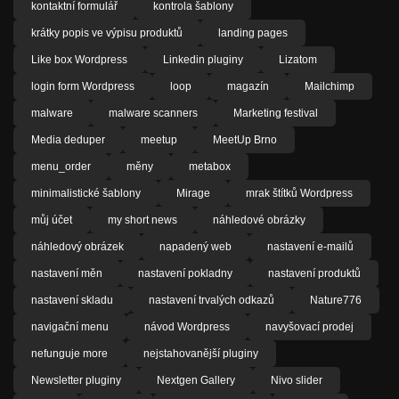
kontaktní formulář
kontrola šablony
krátky popis ve výpisu produktů
landing pages
Like box Wordpress
Linkedin pluginy
Lizatom
login form Wordpress
loop
magazín
Mailchimp
malware
malware scanners
Marketing festival
Media deduper
meetup
MeetUp Brno
menu_order
měny
metabox
minimalistické šablony
Mirage
mrak štítků Wordpress
můj účet
my short news
náhledové obrázky
náhledový obrázek
napadený web
nastavení e-mailů
nastavení měn
nastavení pokladny
nastavení produktů
nastavení skladu
nastavení trvalých odkazů
Nature776
navigační menu
návod Wordpress
navyšovací prodej
nefunguje more
nejstahovanější pluginy
Newsletter pluginy
Nextgen Gallery
Nivo slider