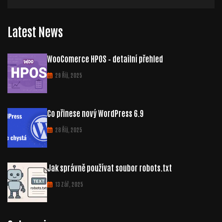
Latest News
WooComerce HPOS – detailní přehled
29 Říj, 2025
Co přinese nový WordPress 6.9
28 Říj, 2025
Jak správně používat soubor robots.txt
13 Zář, 2025