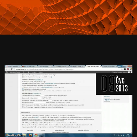
09
Čvc
2013