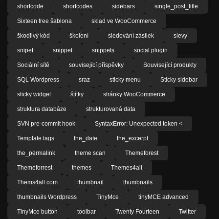
shortcode
shortcodes
sidebars
single_post_title
Sixteen free šablona
sklad ve WooCommerce
škodlivý kód
školení
sledování zásilek
slevy
snipet
snippet
snippets
social plugin
Sociální sítě
související příspěvky
Související produkty
SQL Wordpress
sraz
sticky menu
Sticky sidebar
sticky widget
štítky
stránky WooCommerce
struktura databáze
strukturovaná data
SVN pre-commit hook
SyntaxError: Unexpected token <
Template tags
the_date
the_excerpt
the_permalink
theme scan
Themeforest
Themeforrest
themes
Themes4all
Thems4all.com
thumbnail
thumbnails
thumbnails Wordpress
TinyMce
tinyMCE advanced
TinyMce button
toolbar
Twenty Fourteen
Twitter