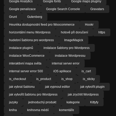
Google Analytics
Google fonts
Google maps pluginy
Google penalizace
Google Search Console
Gravatars
Grunt
Gutenberg
Heuréka dostupnostní feed pro Woocommerce
Hookr
horizontální menu Wordpress
hotově při doručení
https
hudební šablona pro wordpress
ImageMagick
instalace pluginů
instalace šablony pro Wordpress
instalace WooCommerce
instalace Wordpressu
interaktivní mapa světa
internal server error
internal server error 500
iOS aplikace
is_cart
is_checkout
is_product
is_shop
is_sticky
jak vybrat šablonu
jak vypnout editor
jak vytvořit plugin
jak vytvořit šablonu pro Wordpress
jak zrychlit Wordpress
jazyky
jednoduchý produkt
kategorie
Kittyfy
kniha
knihovna médií
komentáře