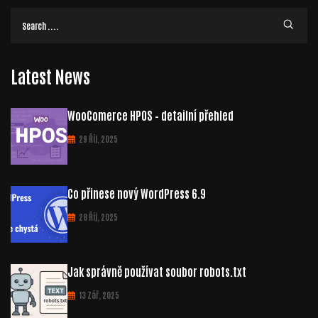
Latest News
WooComerce HPOS – detailní přehled
29 Říj, 2025
Co přinese nový WordPress 6.9
28 Říj, 2025
Jak správně používat soubor robots.txt
13 Zář, 2025