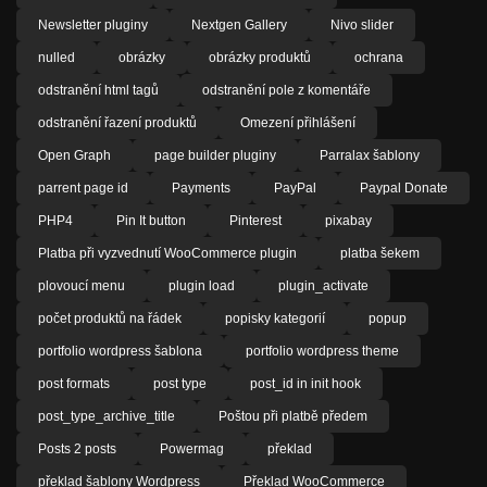
Newsletter pluginy
Nextgen Gallery
Nivo slider
nulled
obrázky
obrázky produktů
ochrana
odstranění html tagů
odstranění pole z komentáře
odstranění řazení produktů
Omezení přihlášení
Open Graph
page builder pluginy
Parralax šablony
parrent page id
Payments
PayPal
Paypal Donate
PHP4
Pin It button
Pinterest
pixabay
Platba při vyzvednutí WooCommerce plugin
platba šekem
plovoucí menu
plugin load
plugin_activate
počet produktů na řádek
popisky kategorií
popup
portfolio wordpress šablona
portfolio wordpress theme
post formats
post type
post_id in init hook
post_type_archive_title
Poštou při platbě předem
Posts 2 posts
Powermag
překlad
překlad šablony Wordpress
Překlad WooCommerce