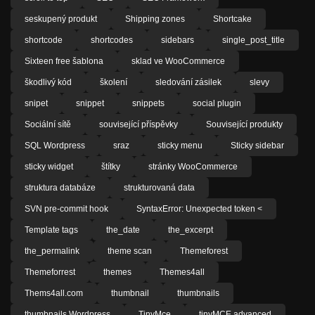
seskupený produkt
Shipping zones
Shortcake
shortcode
shortcodes
sidebars
single_post_title
Sixteen free šablona
sklad ve WooCommerce
škodlivý kód
školení
sledování zásilek
slevy
snipet
snippet
snippets
social plugin
Sociální sítě
související příspěvky
Související produkty
SQL Wordpress
sraz
sticky menu
Sticky sidebar
sticky widget
štítky
stránky WooCommerce
struktura databáze
strukturovaná data
SVN pre-commit hook
SyntaxError: Unexpected token <
Template tags
the_date
the_excerpt
the_permalink
theme scan
Themeforest
Themeforrest
themes
Themes4all
Thems4all.com
thumbnail
thumbnails
thumbnails Wordpress
TinyMce
tinyMCE advanced