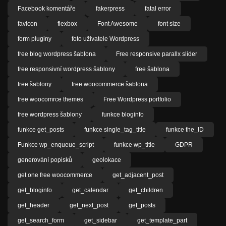
Facebook komentáře
fakerpress
fatal error
favicon
flexbox
Font Awesome
font size
form pluginy
foto uživatele Wordpress
free blog wordpress šablona
Free responsive parallx slider
free responsivní wordpress šablony
free šablona
free šablony
free woocommerce šablona
free woocomrce themes
Free Wordpress portfolio
free wordpress šablony
funkce bloginfo
funkce get_posts
funkce single_tag_title
funkce the_ID
Funkce wp_enqueue_script
funkce wp_title
GDPR
generování popisků
geolokace
get one free woocommerce
get_adjacent_post
get_bloginfo
get_calendar
get_children
get_header
get_next_post
get_posts
get_search_form
get_sidebar
get_template_part