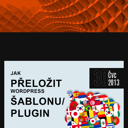
30
Čvc
2013