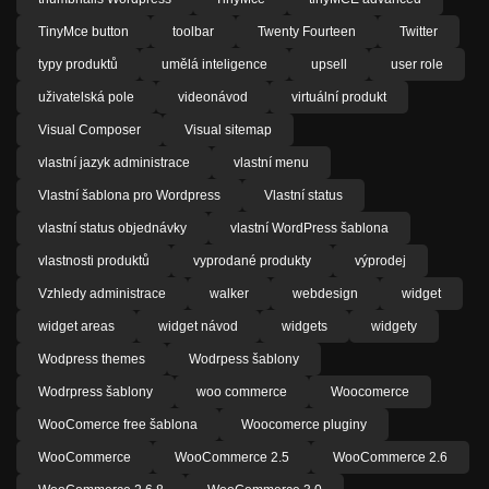
TinyMce button
toolbar
Twenty Fourteen
Twitter
typy produktů
umělá inteligence
upsell
user role
uživatelská pole
videonávod
virtuální produkt
Visual Composer
Visual sitemap
vlastní jazyk administrace
vlastní menu
Vlastní šablona pro Wordpress
Vlastní status
vlastní status objednávky
vlastní WordPress šablona
vlastnosti produktů
vyprodané produkty
výprodej
Vzhledy administrace
walker
webdesign
widget
widget areas
widget návod
widgets
widgety
Wodpress themes
Wodrpess šablony
Wodrpress šablony
woo commerce
Woocomerce
WooComerce free šablona
Woocomerce pluginy
WooCommerce
WooCommerce 2.5
WooCommerce 2.6