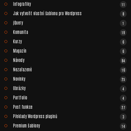
Infografiky
11
Jak vytvořit vlastní šablonu pro Wordpress
8
jQuery
1
Komunita
19
Kurzy
6
Magazín
6
Návody
84
Nezařazené
16
Novinky
25
Obrázky
4
Portfolio
4
Post funkce
27
Překlady Wordpress pluginů
3
Premium šablony
14