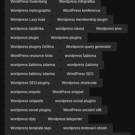
WordPress Gutenberg
Wordpress infografika
Wordpress inphographic
WordPress konference
Wordpress Lazy load
Wordpress membership plugin
wordpress nástěnka
wordpress návod
Wordpress pivo
wordpress plugin
Wordpress pluginy
Wordpress pluginy čeština
Wordpress query generator
WordPress resource hints
wordpress šablona
wordpress šablona zdarma
wordpress šablony
wordpress šablony zdarma
WordPress SEO
Wordpress SEO pluginy
Wordpress shortcode
wordpress snipets
WordPress snippet
Wordpress snippets
wordpress social plugins
wordpress social pluginy
WordPress sociální sítě
wordpress styly
Wordpress teleporter
Wordpress template tags
wordpress testovací obsah