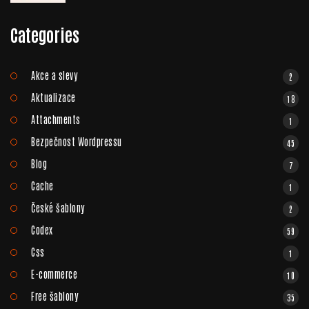
Categories
Akce a slevy
2
Aktualizace
18
Attachments
1
Bezpečnost Wordpressu
45
Blog
7
Cache
1
České šablony
2
Codex
59
Css
1
E-commerce
10
Free šablony
35