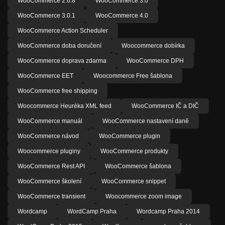
WooCommerce 2.6.8
WooCommerce 3.0
WooCommerce 3.0.1
WooCommerce 4.0
WooCommerce Action Scheduler
WooCommerce doba doručení
Woocommerce dobírka
WooCommerce doprava zdarma
WooCommerce DPH
WooCommerce EET
Woocommerce Free šablona
WooCommerce free shipping
Woocommerce Heuréka XML feed
WooCommerce IČ a DIČ
WooCommerce manuál
WooCommerce nastavení daně
WooCommerce návod
WooCommerce plugin
Woocommerce pluginy
WooCommerce produkty
WooCommerce Rest API
WooCommerce šablona
WooCommerce školení
WooCommerce snippet
WooCommerce transient
Woocommerce zoom image
Wordcamp
WordCamp Praha
Wordcamp Praha 2014