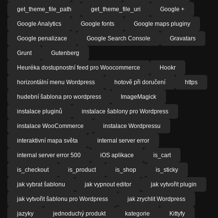
get_theme_file_path
get_theme_file_uri
Google +
Google Analytics
Google fonts
Google maps pluginy
Google penalizace
Google Search Console
Gravatars
Grunt
Gutenberg
Heuréka dostupnostní feed pro Woocommerce
Hookr
horizontální menu Wordpress
hotově při doručení
https
hudební šablona pro wordpress
ImageMagick
instalace pluginů
instalace šablony pro Wordpress
instalace WooCommerce
instalace Wordpressu
interaktivní mapa světa
internal server error
internal server error 500
iOS aplikace
is_cart
is_checkout
is_product
is_shop
is_sticky
jak vybrat šablonu
jak vypnout editor
jak vytvořit plugin
jak vytvořit šablonu pro Wordpress
jak zrychlit Wordpress
jazyky
jednoduchý produkt
kategorie
Kittyfy