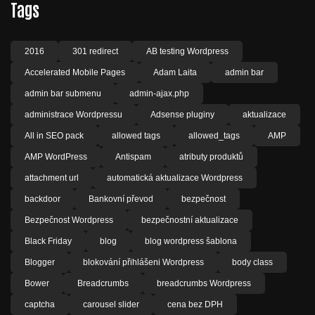
Tags
2016
301 redirect
AB testing Wordpress
Accelerated Mobile Pages
Adam Laita
admin bar
admin bar submenu
admin-ajax.php
administrace Wordpressu
Adsense pluginy
aktualizace
All in SEO pack
allowed tags
allowed_tags
AMP
AMP WordPress
Antispam
atributy produktů
attachment url
automatická aktualizace Wordpress
backdoor
Bankovní převod
bezpečnost
Bezpečnost Wordpress
bezpečnostní aktualizace
Black Friday
blog
blog wordpress šablona
Blogger
blokování přihlášeni Wordpress
body class
Bower
Breadcrumbs
breadcrumbs Wordpress
captcha
carousel slider
cena bez DPH