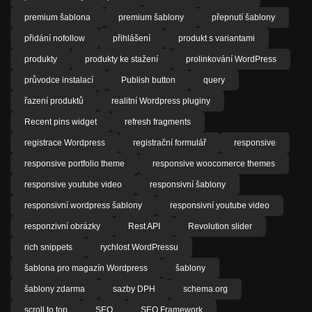
premium šablona
premium šablony
přepnutí šablony
přidání nofollow
přihlášení
produkt s variantami
produkty
produkty ke stažení
prolinkování WordPress
průvodce instalací
Publish button
query
řazení produktů
realitní Wordpress pluginy
Recent pins widget
refresh fragments
registrace Wordpress
registrační formulář
responsive
responsive portfolio theme
responsive woocomerce themes
responsive youtube video
responsivní šablony
responsivní wordpress šablony
responsivní youtube video
responzivní obrázky
Rest API
Revolution slider
rich snippets
rychlost WordPressu
šablona pro magazín Wordpress
šablony
šablony zdarma
sazby DPH
schema.org
scroll to top
SEO
SEO Framework