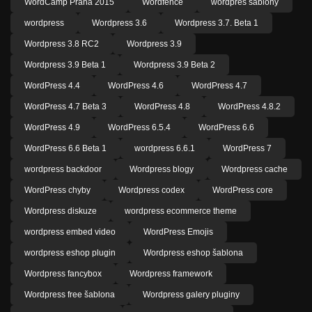
WordCamp Praha 2015
Wordfence
wordpres šablony
wordpress
Wordpress 3.6
Wordpress 3.7. Beta 1
Wordpress 3.8 RC2
Wordpress 3.9
Wordpress 3.9 Beta 1
Wordpress 3.9 Beta 2
WordPress 4.4
WordPress 4.6
WordPress 4.7
WordPress 4.7 Beta 3
WordPress 4.8
WordPress 4.8.2
WordPress 4.9
WordPress 6.5.4
WordPress 6.6
WordPress 6.6 Beta 1
wordpress 6.6.1
WordPress 7
wordpress backdoor
Wordpress blogy
Wordpress cache
WordPress chyby
Wordpress codex
WordPress core
Wordpress diskuze
wordpress ecommerce theme
wordpress embed video
WordPress Emojis
wordpress eshop plugin
Wordpress eshop šablona
Wordpress fancybox
Wordpress framework
Wordpress free šablona
Wordpress galery pluginy