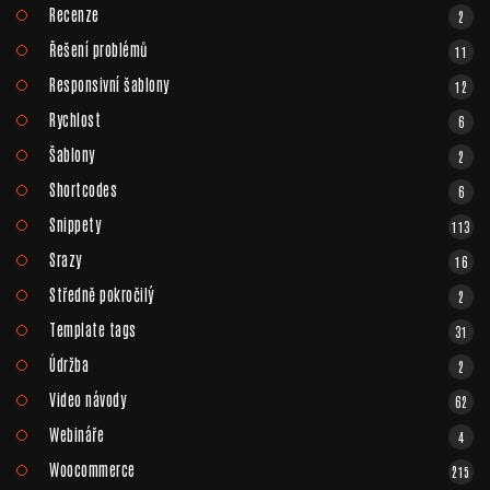
Recenze
2
Řešení problémů
11
Responsivní šablony
12
Rychlost
6
Šablony
2
Shortcodes
6
Snippety
113
Srazy
16
Středně pokročilý
2
Template tags
31
Údržba
2
Video návody
62
Webináře
4
Woocommerce
215