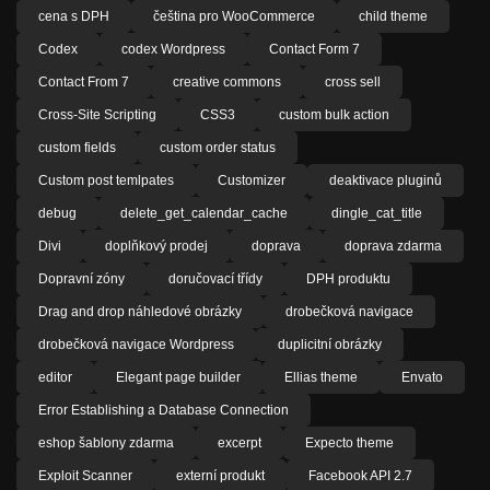
cena s DPH
čeština pro WooCommerce
child theme
Codex
codex Wordpress
Contact Form 7
Contact From 7
creative commons
cross sell
Cross-Site Scripting
CSS3
custom bulk action
custom fields
custom order status
Custom post temlpates
Customizer
deaktivace pluginů
debug
delete_get_calendar_cache
dingle_cat_title
Divi
doplňkový prodej
doprava
doprava zdarma
Dopravní zóny
doručovací třídy
DPH produktu
Drag and drop náhledové obrázky
drobečková navigace
drobečková navigace Wordpress
duplicitní obrázky
editor
Elegant page builder
Ellias theme
Envato
Error Establishing a Database Connection
eshop šablony zdarma
excerpt
Expecto theme
Exploit Scanner
externí produkt
Facebook API 2.7