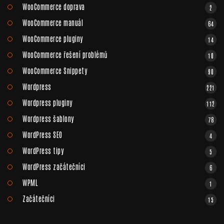
WooCommerce doprava
2
WooCommerce manuál
64
WooCommerce pluginy
14
WooCommerce řešení problémů
10
WooCommerce Snippety
90
Wordpress
221
Wordpress pluginy
112
Wordpress šablony
78
WordPress SEO
4
WordPress tipy
5
WordPress začátečníci
6
WPML
1
Začátečníci
15