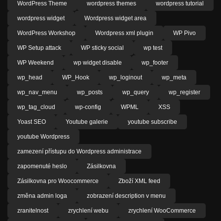
WordPress Theme
wordpress themes
wordpress tutorial
wordpress widget
Wordpress widget area
WordPress Workshop
Wordpress xml plugin
WP Pivo
WP Setup attack
WP sticky social
wp test
WP Weekend
wp widget disable
wp_footer
wp_head
WP_Hook
wp_loginout
wp_meta
wp_nav_menu
wp_posts
wp_query
wp_register
wp_tag_cloud
wp-config
WPML
XSS
Yoast SEO
Youtube galerie
youtube subscribe
youtube Wordpress
zamezení přístupu do Wordpress administrace
zapomenuté heslo
Zásilkovna
Zásilkovna pro Woocommerce
Zboží XML feed
změna admin loga
zobrazení description v menu
zranitelnost
zrychlení webu
zrychlení WooCommerce