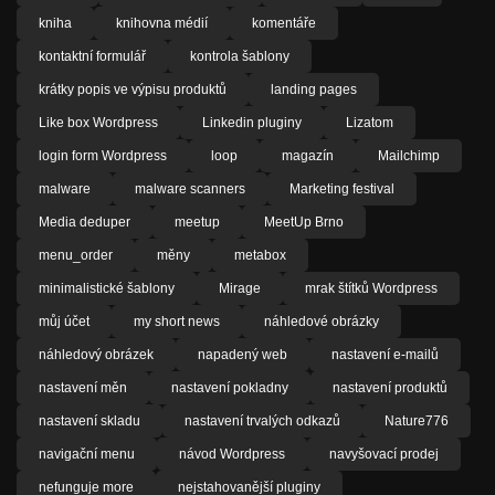
kniha
knihovna médií
komentáře
kontaktní formulář
kontrola šablony
krátky popis ve výpisu produktů
landing pages
Like box Wordpress
Linkedin pluginy
Lizatom
login form Wordpress
loop
magazín
Mailchimp
malware
malware scanners
Marketing festival
Media deduper
meetup
MeetUp Brno
menu_order
měny
metabox
minimalistické šablony
Mirage
mrak štítků Wordpress
můj účet
my short news
náhledové obrázky
náhledový obrázek
napadený web
nastavení e-mailů
nastavení měn
nastavení pokladny
nastavení produktů
nastavení skladu
nastavení trvalých odkazů
Nature776
navigační menu
návod Wordpress
navyšovací prodej
nefunguje more
nejstahovanější pluginy