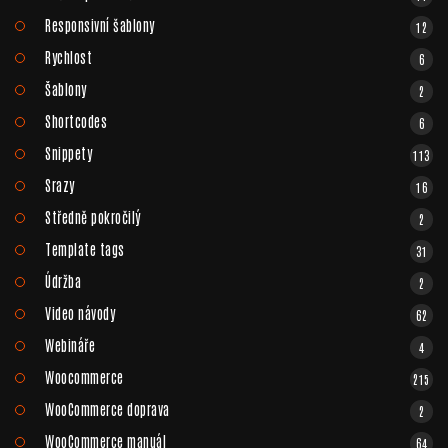
Responsivní šablony
12
Rychlost
6
Šablony
2
Shortcodes
6
Snippety
113
Srazy
16
Středně pokročilý
2
Template tags
31
Údržba
2
Video návody
62
Webináře
4
Woocommerce
215
WooCommerce doprava
2
WooCommerce manuál
64