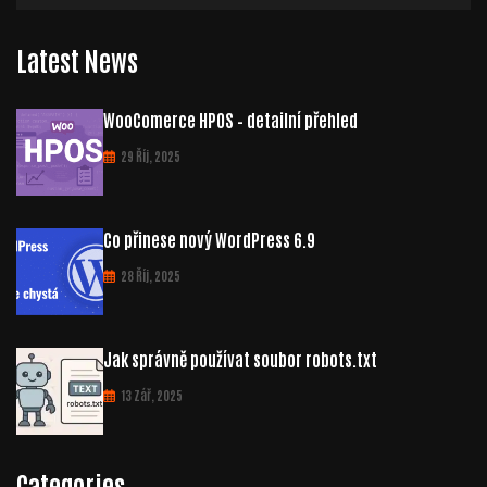
Latest News
WooComerce HPOS – detailní přehled
29 Říj, 2025
Co přinese nový WordPress 6.9
28 Říj, 2025
Jak správně používat soubor robots.txt
13 Zář, 2025
Categories