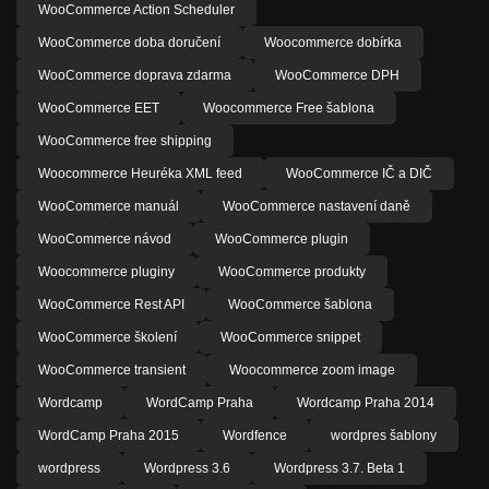
WooCommerce Action Scheduler
WooCommerce doba doručení
Woocommerce dobírka
WooCommerce doprava zdarma
WooCommerce DPH
WooCommerce EET
Woocommerce Free šablona
WooCommerce free shipping
Woocommerce Heuréka XML feed
WooCommerce IČ a DIČ
WooCommerce manuál
WooCommerce nastavení daně
WooCommerce návod
WooCommerce plugin
Woocommerce pluginy
WooCommerce produkty
WooCommerce Rest API
WooCommerce šablona
WooCommerce školení
WooCommerce snippet
WooCommerce transient
Woocommerce zoom image
Wordcamp
WordCamp Praha
Wordcamp Praha 2014
WordCamp Praha 2015
Wordfence
wordpres šablony
wordpress
Wordpress 3.6
Wordpress 3.7. Beta 1