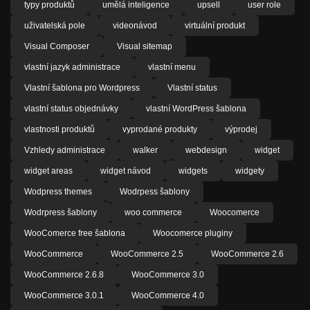
typy produktů
umělá inteligence
upsell
user role
uživatelská pole
videonávod
virtuální produkt
Visual Composer
Visual sitemap
vlastní jazyk administrace
vlastní menu
Vlastní šablona pro Wordpress
Vlastní status
vlastní status objednávky
vlastní WordPress šablona
vlastnosti produktů
vyprodané produkty
výprodej
Vzhledy administrace
walker
webdesign
widget
widget areas
widget návod
widgets
widgety
Wodpress themes
Wodrpess šablony
Wodrpress šablony
woo commerce
Woocomerce
WooComerce free šablona
Woocomerce pluginy
WooCommerce
WooCommerce 2.5
WooCommerce 2.6
WooCommerce 2.6.8
WooCommerce 3.0
WooCommerce 3.0.1
WooCommerce 4.0