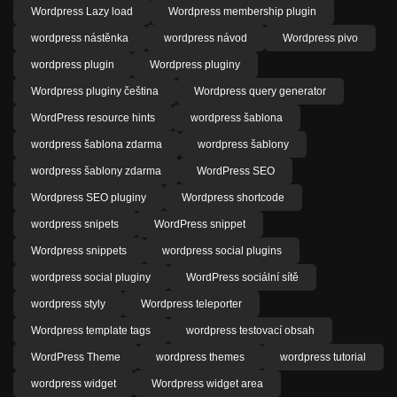
Wordpress Lazy load
Wordpress membership plugin
wordpress nástěnka
wordpress návod
Wordpress pivo
wordpress plugin
Wordpress pluginy
Wordpress pluginy čeština
Wordpress query generator
WordPress resource hints
wordpress šablona
wordpress šablona zdarma
wordpress šablony
wordpress šablony zdarma
WordPress SEO
Wordpress SEO pluginy
Wordpress shortcode
wordpress snipets
WordPress snippet
Wordpress snippets
wordpress social plugins
wordpress social pluginy
WordPress sociální sítě
wordpress styly
Wordpress teleporter
Wordpress template tags
wordpress testovací obsah
WordPress Theme
wordpress themes
wordpress tutorial
wordpress widget
Wordpress widget area