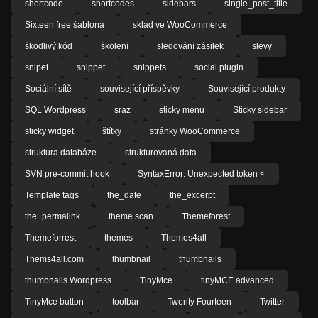
shortcode
shortcodes
sidebars
single_post_title
Sixteen free šablona
sklad ve WooCommerce
škodlivý kód
školení
sledování zásilek
slevy
snipet
snippet
snippets
social plugin
Sociální sítě
související příspěvky
Související produkty
SQL Wordpress
sraz
sticky menu
Sticky sidebar
sticky widget
štítky
stránky WooCommerce
struktura databáze
strukturovaná data
SVN pre-commit hook
SyntaxError: Unexpected token <
Template tags
the_date
the_excerpt
the_permalink
theme scan
Themeforest
Themeforrest
themes
Themes4all
Thems4all.com
thumbnail
thumbnails
thumbnails Wordpress
TinyMce
tinyMCE advanced
TinyMce button
toolbar
Twenty Fourteen
Twitter