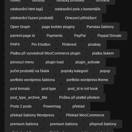
nulled
obrázky
obrázky produktů
ochrana
odstranění html tagů
odstranění pole z komentáře
odstranění řazení produktů
Omezení přihlášení
Open Graph
page builder pluginy
Parralax šablony
parrent page id
Payments
PayPal
Paypal Donate
PHP4
Pin It button
Pinterest
pixabay
Platba při vyzvednutí WooCommerce plugin
platba šekem
plovoucí menu
plugin load
plugin_activate
počet produktů na řádek
popisky kategorií
popup
portfolio wordpress šablona
portfolio wordpress theme
post formats
post type
post_id in init hook
post_type_archive_title
Poštou při platbě předem
Posts 2 posts
Powermag
překlad
překlad šablony Wordpress
Překlad WooCommerce
premium šablona
premium šablony
přepnutí šablony