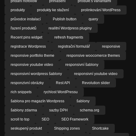
přidání nofollow
přihlášení
produkt s variantami
produkty
produkty ke stažení
prolinkování WordPress
průvodce instalací
Publish button
query
řazení produktů
realitní Wordpress pluginy
Recent pins widget
refresh fragments
registrace Wordpress
registrační formulář
responsive
responsive portfolio theme
responsive woocomerce themes
responsive youtube video
responsivní šablony
responsivní wordpress šablony
responsivní youtube video
responzivní obrázky
Rest API
Revolution slider
rich snippets
rychlost WordPressu
šablona pro magazín Wordpress
šablony
šablony zdarma
sazby DPH
schema.org
scroll to top
SEO
SEO Framework
seskupený produkt
Shipping zones
Shortcake