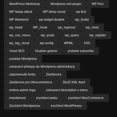
WordPress Workshop
Wordpress xml plugin
WP Pivo
WP Setup attack
WP sticky social
wp test
WP Weekend
wp widget disable
wp_footer
wp_head
WP_Hook
wp_loginout
wp_meta
wp_nav_menu
wp_posts
wp_query
wp_register
wp_tag_cloud
wp-config
WPML
XSS
Yoast SEO
Youtube galerie
youtube subscribe
youtube Wordpress
zamezení přístupu do Wordpress administrace
zapomenuté heslo
Zásilkovna
Zásilkovna pro Woocommerce
Zboží XML feed
změna admin loga
zobrazení description v menu
zranitelnost
zrychlení webu
zrychlení WooCommerce
Zrychlení Wordperssu
zrychlení WordPressu