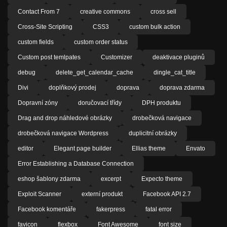
Contact From 7
creative commons
cross sell
Cross-Site Scripting
CSS3
custom bulk action
custom fields
custom order status
Custom post temlpates
Customizer
deaktivace pluginů
debug
delete_get_calendar_cache
dingle_cat_title
Divi
doplňkový prodej
doprava
doprava zdarma
Dopravní zóny
doručovací třídy
DPH produktu
Drag and drop náhledové obrázky
drobečková navigace
drobečková navigace Wordpress
duplicitní obrázky
editor
Elegant page builder
Ellias theme
Envato
Error Establishing a Database Connection
eshop šablony zdarma
excerpt
Expecto theme
Exploit Scanner
externí produkt
Facebook API 2.7
Facebook komentáře
fakerpress
fatal error
favicon
flexbox
Font Awesome
font size