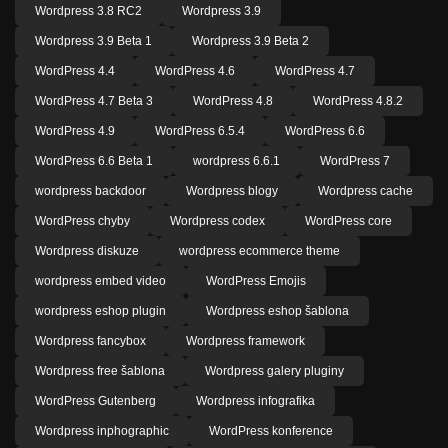
Wordpress 3.8 RC2
Wordpress 3.9
Wordpress 3.9 Beta 1
Wordpress 3.9 Beta 2
WordPress 4.4
WordPress 4.6
WordPress 4.7
WordPress 4.7 Beta 3
WordPress 4.8
WordPress 4.8.2
WordPress 4.9
WordPress 6.5.4
WordPress 6.6
WordPress 6.6 Beta 1
wordpress 6.6.1
WordPress 7
wordpress backdoor
Wordpress blogy
Wordpress cache
WordPress chyby
Wordpress codex
WordPress core
Wordpress diskuze
wordpress ecommerce theme
wordpress embed video
WordPress Emojis
wordpress eshop plugin
Wordpress eshop šablona
Wordpress fancybox
Wordpress framework
Wordpress free šablona
Wordpress galery pluginy
WordPress Gutenberg
Wordpress infografika
Wordpress inphographic
WordPress konference