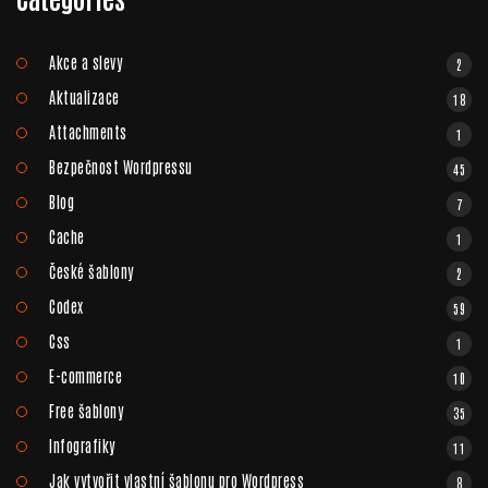
Akce a slevy
2
Aktualizace
18
Attachments
1
Bezpečnost Wordpressu
45
Blog
7
Cache
1
České šablony
2
Codex
59
Css
1
E-commerce
10
Free šablony
35
Infografiky
11
Jak vytvořit vlastní šablonu pro Wordpress
8