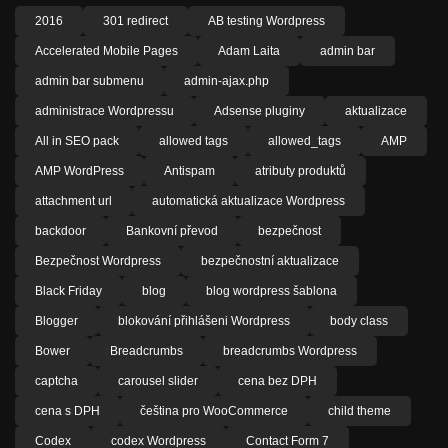
2016
301 redirect
AB testing Wordpress
Accelerated Mobile Pages
Adam Laita
admin bar
admin bar submenu
admin-ajax.php
administrace Wordpressu
Adsense pluginy
aktualizace
All in SEO pack
allowed tags
allowed_tags
AMP
AMP WordPress
Antispam
atributy produktů
attachment url
automatická aktualizace Wordpress
backdoor
Bankovní převod
bezpečnost
Bezpečnost Wordpress
bezpečnostní aktualizace
Black Friday
blog
blog wordpress šablona
Blogger
blokování přihlášeni Wordpress
body class
Bower
Breadcrumbs
breadcrumbs Wordpress
captcha
carousel slider
cena bez DPH
cena s DPH
čeština pro WooCommerce
child theme
Codex
codex Wordpress
Contact Form 7