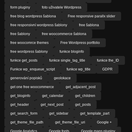
form pluginy
foto uživatele Wordpress
free blog wordpress šablona
Free responsive parallx slider
free responsivní wordpress šablony
free šablona
free šablony
free woocommerce šablona
free woocomrce themes
Free Wordpress portfolio
free wordpress šablony
funkce bloginfo
funkce get_posts
funkce single_tag_title
funkce the_ID
Funkce wp_enqueue_script
funkce wp_title
GDPR
generování popisků
geolokace
get one free woocommerce
get_adjacent_post
get_bloginfo
get_calendar
get_children
get_header
get_next_post
get_posts
get_search_form
get_sidebar
get_template_part
get_theme_file_path
get_theme_file_uri
Google +
Google Analytics
Google fonts
Google maps pluginy