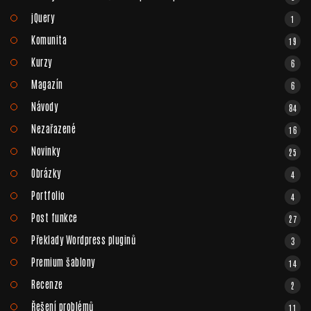
jQuery
1
Komunita
19
Kurzy
6
Magazín
6
Návody
84
Nezařazené
16
Novinky
25
Obrázky
4
Portfolio
4
Post funkce
27
Překlady Wordpress pluginů
3
Premium šablony
14
Recenze
2
Řešení problémů
11