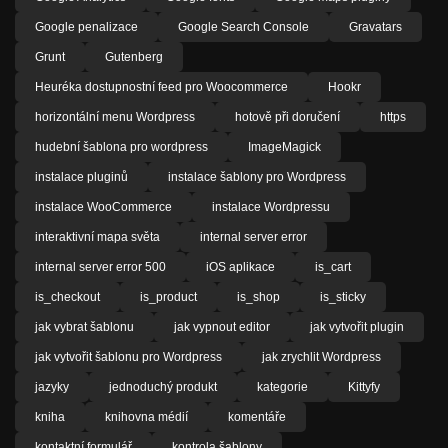
Google penalizace
Google Search Console
Gravatars
Grunt
Gutenberg
Heuréka dostupnostní feed pro Woocommerce
Hookr
horizontální menu Wordpress
hotově při doručení
https
hudební šablona pro wordpress
ImageMagick
instalace pluginů
instalace šablony pro Wordpress
instalace WooCommerce
instalace Wordpressu
interaktivní mapa světa
internal server error
internal server error 500
iOS aplikace
is_cart
is_checkout
is_product
is_shop
is_sticky
jak vybrat šablonu
jak vypnout editor
jak vytvořit plugin
jak vytvořit šablonu pro Wordpress
jak zrychlit Wordpress
jazyky
jednoduchý produkt
kategorie
Kittyfy
kniha
knihovna médií
komentáře
kontaktní formulář
kontrola šablony