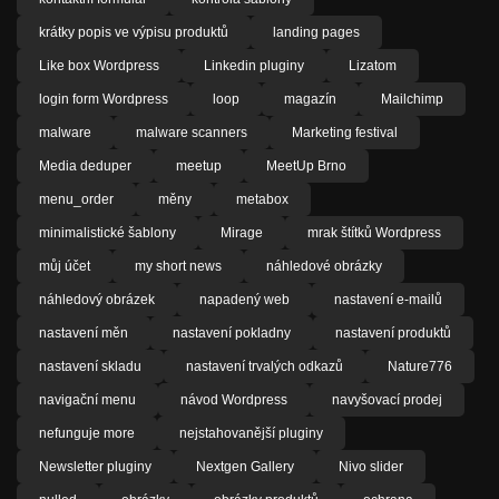
krátky popis ve výpisu produktů
landing pages
Like box Wordpress
Linkedin pluginy
Lizatom
login form Wordpress
loop
magazín
Mailchimp
malware
malware scanners
Marketing festival
Media deduper
meetup
MeetUp Brno
menu_order
měny
metabox
minimalistické šablony
Mirage
mrak štítků Wordpress
můj účet
my short news
náhledové obrázky
náhledový obrázek
napadený web
nastavení e-mailů
nastavení měn
nastavení pokladny
nastavení produktů
nastavení skladu
nastavení trvalých odkazů
Nature776
navigační menu
návod Wordpress
navyšovací prodej
nefunguje more
nejstahovanější pluginy
Newsletter pluginy
Nextgen Gallery
Nivo slider