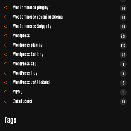
WooCommerce pluginy
14
WooCommerce řešení problémů
10
WooCommerce Snippety
90
Wordpress
221
Wordpress pluginy
112
Wordpress šablony
78
WordPress SEO
4
WordPress tipy
5
WordPress začátečníci
6
WPML
1
Začátečníci
15
Tags