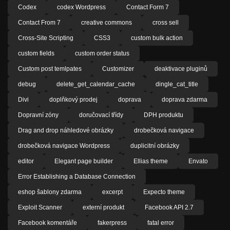
Codex
codex Wordpress
Contact Form 7
Contact From 7
creative commons
cross sell
Cross-Site Scripting
CSS3
custom bulk action
custom fields
custom order status
Custom post temlpates
Customizer
deaktivace pluginů
debug
delete_get_calendar_cache
dingle_cat_title
Divi
doplňkový prodej
doprava
doprava zdarma
Dopravní zóny
doručovací třídy
DPH produktu
Drag and drop náhledové obrázky
drobečková navigace
drobečková navigace Wordpress
duplicitní obrázky
editor
Elegant page builder
Ellias theme
Envato
Error Establishing a Database Connection
eshop šablony zdarma
excerpt
Expecto theme
Exploit Scanner
externí produkt
Facebook API 2.7
Facebook komentáře
fakerpress
fatal error