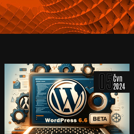
05
Čvn
2024