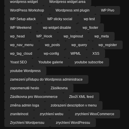
wordpress widget
Wordpress widget area
WordPress Workshop
Wordpress xml plugin
WP Pivo
WP Setup attack
WP sticky social
wp test
WP Weekend
wp widget disable
wp_footer
wp_head
WP_Hook
wp_loginout
wp_meta
wp_nav_menu
wp_posts
wp_query
wp_register
wp_tag_cloud
wp-config
WPML
XSS
Yoast SEO
Youtube galerie
youtube subscribe
youtube Wordpress
zamezení přístupu do Wordpress administrace
zapomenuté heslo
Zásilkovna
Zásilkovna pro Woocommerce
Zboží XML feed
změna admin loga
zobrazení description v menu
zranitelnost
zrychlení webu
zrychlení WooCommerce
Zrychlení Wordperssu
zrychlení WordPressu