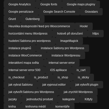
Google Analytics
Google fonts
Google maps pluginy
Google penalizace
Google Search Console
Gravatars
Grunt
Gutenberg
Heuréka dostupnostní feed pro Woocommerce
Hookr
horizontální menu Wordpress
hotově při doručení
https
hudební šablona pro wordpress
ImageMagick
instalace pluginů
instalace šablony pro Wordpress
instalace WooCommerce
instalace Wordpressu
interaktivní mapa světa
internal server error
internal server error 500
iOS aplikace
is_cart
is_checkout
is_product
is_shop
is_sticky
jak vybrat šablonu
jak vypnout editor
jak vytvořit plugin
jak vytvořit šablonu pro Wordpress
jak zrychlit Wordpress
jazyky
jednoduchý produkt
kategorie
Kittyfy
kniha
knihovna médií
komentáře