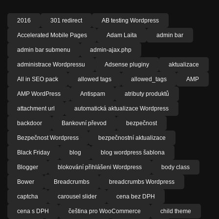
2016
301 redirect
AB testing Wordpress
Accelerated Mobile Pages
Adam Laita
admin bar
admin bar submenu
admin-ajax.php
administrace Wordpressu
Adsense pluginy
aktualizace
All in SEO pack
allowed tags
allowed_tags
AMP
AMP WordPress
Antispam
atributy produktů
attachment url
automatická aktualizace Wordpress
backdoor
Bankovní převod
bezpečnost
Bezpečnost Wordpress
bezpečnostní aktualizace
Black Friday
blog
blog wordpress šablona
Blogger
blokování přihlášeni Wordpress
body class
Bower
Breadcrumbs
breadcrumbs Wordpress
captcha
carousel slider
cena bez DPH
cena s DPH
čeština pro WooCommerce
child theme