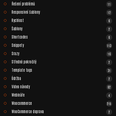
Řešení problémů
11
Responsivní šablony
12
Rychlost
6
Šablony
2
Shortcodes
6
Snippety
113
Srazy
16
Středně pokročilý
2
Template tags
31
Údržba
2
Video návody
62
Webináře
4
Woocommerce
215
WooCommerce doprava
2