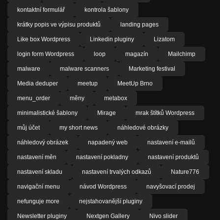
kontaktní formulář
kontrola šablony
krátky popis ve výpisu produktů
landing pages
Like box Wordpress
Linkedin pluginy
Lizatom
login form Wordpress
loop
magazín
Mailchimp
malware
malware scanners
Marketing festival
Media deduper
meetup
MeetUp Brno
menu_order
měny
metabox
minimalistické šablony
Mirage
mrak štítků Wordpress
můj účet
my short news
náhledové obrázky
náhledový obrázek
napadený web
nastavení e-mailů
nastavení měn
nastavení pokladny
nastavení produktů
nastavení skladu
nastavení trvalých odkazů
Nature776
navigační menu
návod Wordpress
navyšovací prodej
nefunguje more
nejstahovanější pluginy
Newsletter pluginy
Nextgen Gallery
Nivo slider