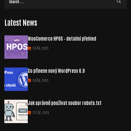
Latest News
WooComerce HPOS – detailní přehled
29 Říj, 2025
Co přinese nový WordPress 6.9
28 Říj, 2025
Jak správně používat soubor robots.txt
13 Zář, 2025