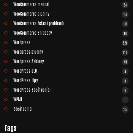
WooCommerce manuál
64
WooCommerce pluginy
14
WooCommerce řešení problémů
10
WooCommerce Snippety
90
Wordpress
221
Wordpress pluginy
112
Wordpress šablony
78
WordPress SEO
4
WordPress tipy
5
WordPress začátečníci
6
WPML
1
Začátečníci
15
Tags