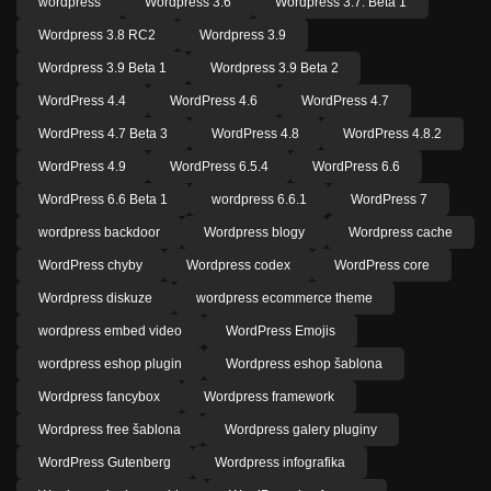
wordpress
Wordpress 3.6
Wordpress 3.7. Beta 1
Wordpress 3.8 RC2
Wordpress 3.9
Wordpress 3.9 Beta 1
Wordpress 3.9 Beta 2
WordPress 4.4
WordPress 4.6
WordPress 4.7
WordPress 4.7 Beta 3
WordPress 4.8
WordPress 4.8.2
WordPress 4.9
WordPress 6.5.4
WordPress 6.6
WordPress 6.6 Beta 1
wordpress 6.6.1
WordPress 7
wordpress backdoor
Wordpress blogy
Wordpress cache
WordPress chyby
Wordpress codex
WordPress core
Wordpress diskuze
wordpress ecommerce theme
wordpress embed video
WordPress Emojis
wordpress eshop plugin
Wordpress eshop šablona
Wordpress fancybox
Wordpress framework
Wordpress free šablona
Wordpress galery pluginy
WordPress Gutenberg
Wordpress infografika