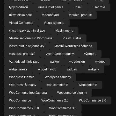
typy produktů
umělá inteligence
upsell
user role
uživatelská pole
videonávod
virtuální produkt
Visual Composer
Visual sitemap
vlastní jazyk administrace
vlastní menu
Vlastní šablona pro Wordpress
Vlastní status
vlastní status objednávky
vlastní WordPress šablona
vlastnosti produktů
vyprodané produkty
výprodej
Vzhledy administrace
walker
webdesign
widget
widget areas
widget návod
widgets
widgety
Wodpress themes
Wodrpess šablony
Wodrpress šablony
woo commerce
Woocomerce
WooComerce free šablona
Woocomerce pluginy
WooCommerce
WooCommerce 2.5
WooCommerce 2.6
WooCommerce 2.6.8
WooCommerce 3.0
WooCommerce 3.0.1
WooCommerce 4.0