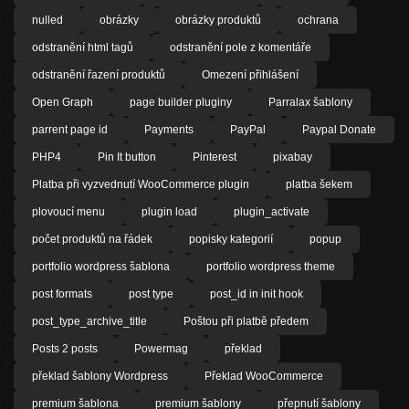
nulled
obrázky
obrázky produktů
ochrana
odstranění html tagů
odstranění pole z komentáře
odstranění řazení produktů
Omezení přihlášení
Open Graph
page builder pluginy
Parralax šablony
parrent page id
Payments
PayPal
Paypal Donate
PHP4
Pin It button
Pinterest
pixabay
Platba při vyzvednutí WooCommerce plugin
platba šekem
plovoucí menu
plugin load
plugin_activate
počet produktů na řádek
popisky kategorií
popup
portfolio wordpress šablona
portfolio wordpress theme
post formats
post type
post_id in init hook
post_type_archive_title
Poštou při platbě předem
Posts 2 posts
Powermag
překlad
překlad šablony Wordpress
Překlad WooCommerce
premium šablona
premium šablony
přepnutí šablony