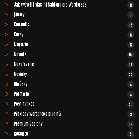
Jak vytvořit vlastní šablonu pro Wordpress
8
jQuery
1
Komunita
19
Kurzy
6
Magazín
6
Návody
84
Nezařazené
16
Novinky
25
Obrázky
4
Portfolio
4
Post funkce
27
Překlady Wordpress pluginů
3
Premium šablony
14
Recenze
2