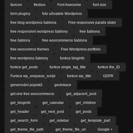
favicon
flexbox
Font Awesome
font size
form pluginy
foto uživatele Wordpress
free blog wordpress šablona
Free responsive parallx slider
free responsivní wordpress šablony
free šablona
free šablony
free woocommerce šablona
free woocomrce themes
Free Wordpress portfolio
free wordpress šablony
funkce bloginfo
funkce get_posts
funkce single_tag_title
funkce the_ID
Funkce wp_enqueue_script
funkce wp_title
GDPR
generování popisků
geolokace
get one free woocommerce
get_adjacent_post
get_bloginfo
get_calendar
get_children
get_header
get_next_post
get_posts
get_search_form
get_sidebar
get_template_part
get_theme_file_path
get_theme_file_uri
Google +