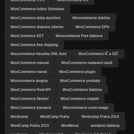
WooCommerce Action Scheduler
WooCommerce doba doručení
Woocommerce dobírka
WooCommerce doprava zdarma
WooCommerce DPH
WooCommerce EET
Woocommerce Free šablona
WooCommerce free shipping
Woocommerce Heuréka XML feed
WooCommerce IČ a DIČ
WooCommerce manuál
WooCommerce nastavení daně
WooCommerce návod
WooCommerce plugin
Woocommerce pluginy
WooCommerce produkty
WooCommerce Rest API
WooCommerce šablona
WooCommerce školení
WooCommerce snippet
WooCommerce transient
Woocommerce zoom image
Wordcamp
WordCamp Praha
Wordcamp Praha 2014
WordCamp Praha 2015
Wordfence
wordpres šablony