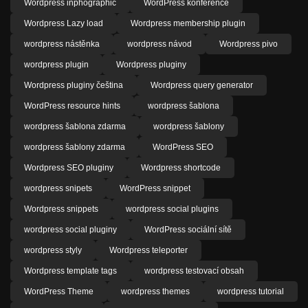
Wordpress inphographic
WordPress konference
Wordpress Lazy load
Wordpress membership plugin
wordpress nástěnka
wordpress návod
Wordpress pivo
wordpress plugin
Wordpress pluginy
Wordpress pluginy čeština
Wordpress query generator
WordPress resource hints
wordpress šablona
wordpress šablona zdarma
wordpress šablony
wordpress šablony zdarma
WordPress SEO
Wordpress SEO pluginy
Wordpress shortcode
wordpress snipets
WordPress snippet
Wordpress snippets
wordpress social plugins
wordpress social pluginy
WordPress sociální sítě
wordpress styly
Wordpress teleporter
Wordpress template tags
wordpress testovací obsah
WordPress Theme
wordpress themes
wordpress tutorial