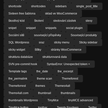
shortcode
shortcodes
sidebars
single_post_title
Sixteen free šablona
sklad ve WooCommerce
škodlivý kód
školení
sledování zásilek
slevy
snipet
snippet
snippets
social plugin
Sociální sítě
související příspěvky
Související produkty
SQL Wordpress
sraz
sticky menu
Sticky sidebar
sticky widget
štítky
stránky WooCommerce
struktura databáze
strukturovaná data
SVN pre-commit hook
SyntaxError: Unexpected token <
Template tags
the_date
the_excerpt
the_permalink
theme scan
Themeforest
Themeforrest
themes
Themes4all
Thems4all.com
thumbnail
thumbnails
thumbnails Wordpress
TinyMce
tinyMCE advanced
TinyMce button
toolbar
Twenty Fourteen
Twitter