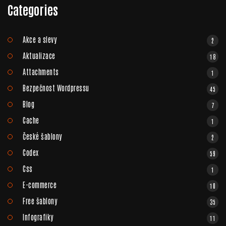
Categories
Akce a slevy
2
Aktualizace
18
Attachments
1
Bezpečnost Wordpressu
45
Blog
7
Cache
1
České šablony
2
Codex
59
Css
1
E-commerce
10
Free šablony
35
Infografiky
11