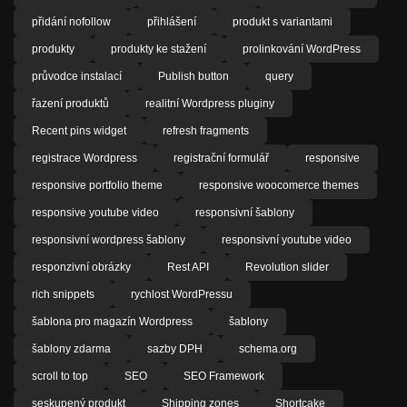
přidání nofollow
přihlášení
produkt s variantami
produkty
produkty ke stažení
prolinkování WordPress
průvodce instalací
Publish button
query
řazení produktů
realitní Wordpress pluginy
Recent pins widget
refresh fragments
registrace Wordpress
registrační formulář
responsive
responsive portfolio theme
responsive woocomerce themes
responsive youtube video
responsivní šablony
responsivní wordpress šablony
responsivní youtube video
responzivní obrázky
Rest API
Revolution slider
rich snippets
rychlost WordPressu
šablona pro magazín Wordpress
šablony
šablony zdarma
sazby DPH
schema.org
scroll to top
SEO
SEO Framework
seskupený produkt
Shipping zones
Shortcake