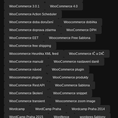
WooCommerce 3.0.1
WooCommerce 4.0
WooCommerce Action Scheduler
WooCommerce doba doručení
Woocommerce dobírka
WooCommerce doprava zdarma
WooCommerce DPH
WooCommerce EET
Woocommerce Free šablona
WooCommerce free shipping
Woocommerce Heuréka XML feed
WooCommerce IČ a DIČ
WooCommerce manuál
WooCommerce nastavení daně
WooCommerce návod
WooCommerce plugin
Woocommerce pluginy
WooCommerce produkty
WooCommerce Rest API
WooCommerce šablona
WooCommerce školení
WooCommerce snippet
WooCommerce transient
Woocommerce zoom image
Wordcamp
WordCamp Praha
Wordcamp Praha 2014
WordCamp Praha 2015
Wordfence
wordpres šablony