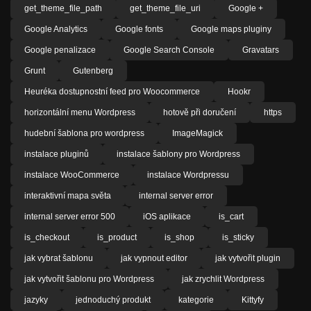
get_theme_file_path
get_theme_file_uri
Google +
Google Analytics
Google fonts
Google maps pluginy
Google penalizace
Google Search Console
Gravatars
Grunt
Gutenberg
Heuréka dostupnostní feed pro Woocommerce
Hookr
horizontální menu Wordpress
hotově při doručení
https
hudební šablona pro wordpress
ImageMagick
instalace pluginů
instalace šablony pro Wordpress
instalace WooCommerce
instalace Wordpressu
interaktivní mapa světa
internal server error
internal server error 500
iOS aplikace
is_cart
is_checkout
is_product
is_shop
is_sticky
jak vybrat šablonu
jak vypnout editor
jak vytvořit plugin
jak vytvořit šablonu pro Wordpress
jak zrychlit Wordpress
jazyky
jednoduchý produkt
kategorie
Kittyfy