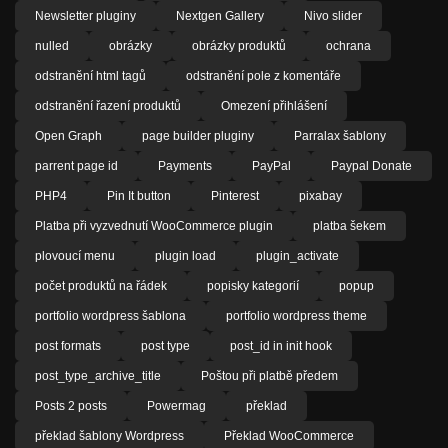
Newsletter pluginy
Nextgen Gallery
Nivo slider
nulled
obrázky
obrázky produktů
ochrana
odstranění html tagů
odstranění pole z komentáře
odstranění řazení produktů
Omezení přihlášení
Open Graph
page builder pluginy
Parralax šablony
parrent page id
Payments
PayPal
Paypal Donate
PHP4
Pin It button
Pinterest
pixabay
Platba při vyzvednutí WooCommerce plugin
platba šekem
plovoucí menu
plugin load
plugin_activate
počet produktů na řádek
popisky kategorií
popup
portfolio wordpress šablona
portfolio wordpress theme
post formats
post type
post_id in init hook
post_type_archive_title
Poštou při platbě předem
Posts 2 posts
Powermag
překlad
překlad šablony Wordpress
Překlad WooCommerce