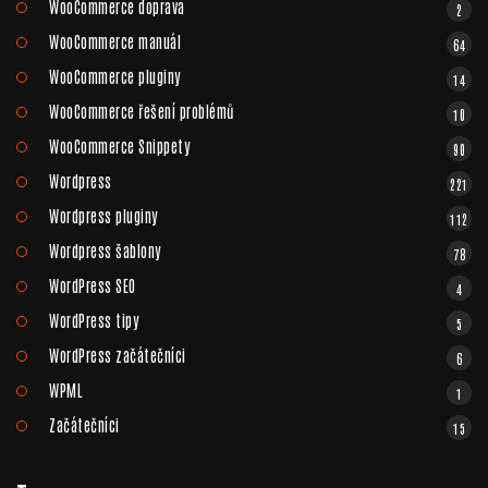
WooCommerce doprava
2
WooCommerce manuál
64
WooCommerce pluginy
14
WooCommerce řešení problémů
10
WooCommerce Snippety
90
Wordpress
221
Wordpress pluginy
112
Wordpress šablony
78
WordPress SEO
4
WordPress tipy
5
WordPress začátečníci
6
WPML
1
Začátečníci
15