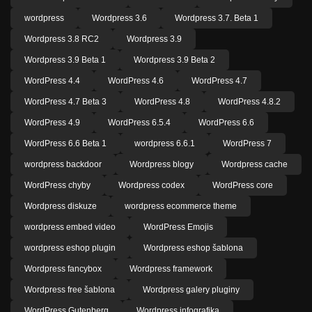
wordpress
Wordpress 3.6
Wordpress 3.7. Beta 1
Wordpress 3.8 RC2
Wordpress 3.9
Wordpress 3.9 Beta 1
Wordpress 3.9 Beta 2
WordPress 4.4
WordPress 4.6
WordPress 4.7
WordPress 4.7 Beta 3
WordPress 4.8
WordPress 4.8.2
WordPress 4.9
WordPress 6.5.4
WordPress 6.6
WordPress 6.6 Beta 1
wordpress 6.6.1
WordPress 7
wordpress backdoor
Wordpress blogy
Wordpress cache
WordPress chyby
Wordpress codex
WordPress core
Wordpress diskuze
wordpress ecommerce theme
wordpress embed video
WordPress Emojis
wordpress eshop plugin
Wordpress eshop šablona
Wordpress fancybox
Wordpress framework
Wordpress free šablona
Wordpress galery pluginy
WordPress Gutenberg
Wordpress infografika