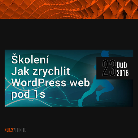
23
Dub
2016
KURZY
AFFINITE