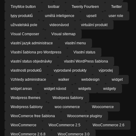
TinyMce button
toolbar
Twenty Fourteen
Twitter
typy produktů
umělá inteligence
upsell
user role
uživatelská pole
videonávod
virtuální produkt
Visual Composer
Visual sitemap
vlastní jazyk administrace
vlastní menu
Vlastní šablona pro Wordpress
Vlastní status
vlastní status objednávky
vlastní WordPress šablona
vlastnosti produktů
vyprodané produkty
výprodej
Vzhledy administrace
walker
webdesign
widget
widget areas
widget návod
widgets
widgety
Wodpress themes
Wodrpess šablony
Wodrpress šablony
woo commerce
Woocomerce
WooComerce free šablona
Woocomerce pluginy
WooCommerce
WooCommerce 2.5
WooCommerce 2.6
WooCommerce 2.6.8
WooCommerce 3.0