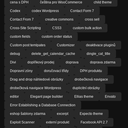
cena s DPH
čeština pro WooCommerce
child theme
Codex
codex Wordpress
Contact Form 7
Contact From 7
creative commons
cross sell
Cross-Site Scripting
CSS3
custom bulk action
custom fields
custom order status
Custom post temlpates
Customizer
deaktivace pluginů
debug
delete_get_calendar_cache
dingle_cat_title
Divi
doplňkový prodej
doprava
doprava zdarma
Dopravní zóny
doručovací třídy
DPH produktu
Drag and drop náhledové obrázky
drobečková navigace
drobečková navigace Wordpress
duplicitní obrázky
editor
Elegant page builder
Ellias theme
Envato
Error Establishing a Database Connection
eshop šablony zdarma
excerpt
Expecto theme
Exploit Scanner
externí produkt
Facebook API 2.7