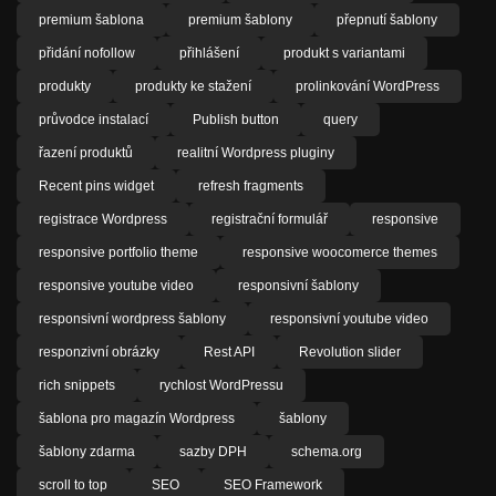
premium šablona
premium šablony
přepnutí šablony
přidání nofollow
přihlášení
produkt s variantami
produkty
produkty ke stažení
prolinkování WordPress
průvodce instalací
Publish button
query
řazení produktů
realitní Wordpress pluginy
Recent pins widget
refresh fragments
registrace Wordpress
registrační formulář
responsive
responsive portfolio theme
responsive woocomerce themes
responsive youtube video
responsivní šablony
responsivní wordpress šablony
responsivní youtube video
responzivní obrázky
Rest API
Revolution slider
rich snippets
rychlost WordPressu
šablona pro magazín Wordpress
šablony
šablony zdarma
sazby DPH
schema.org
scroll to top
SEO
SEO Framework