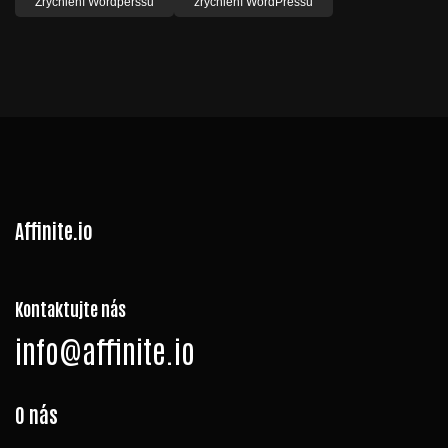
Zrychlení Wordperssu
zrychlení WordPressu
Affinite.io
Kontaktujte nás
info@affinite.io
O nás