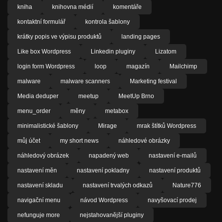
kniha
knihovna médií
komentáře
kontaktní formulář
kontrola šablony
krátky popis ve výpisu produktů
landing pages
Like box Wordpress
Linkedin pluginy
Lizatom
login form Wordpress
loop
magazín
Mailchimp
malware
malware scanners
Marketing festival
Media deduper
meetup
MeetUp Brno
menu_order
měny
metabox
minimalistické šablony
Mirage
mrak štítků Wordpress
můj účet
my short news
náhledové obrázky
náhledový obrázek
napadený web
nastavení e-mailů
nastavení měn
nastavení pokladny
nastavení produktů
nastavení skladu
nastavení trvalých odkazů
Nature776
navigační menu
návod Wordpress
navyšovací prodej
nefunguje more
nejstahovanější pluginy