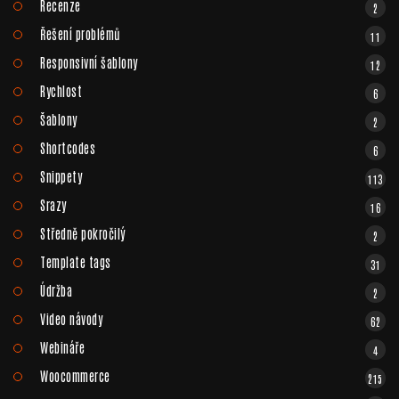
Recenze
2
Řešení problémů
11
Responsivní šablony
12
Rychlost
6
Šablony
2
Shortcodes
6
Snippety
113
Srazy
16
Středně pokročilý
2
Template tags
31
Údržba
2
Video návody
62
Webináře
4
Woocommerce
215