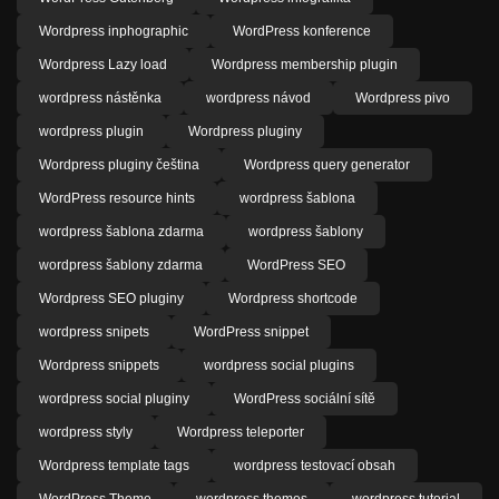
Wordpress inphographic
WordPress konference
Wordpress Lazy load
Wordpress membership plugin
wordpress nástěnka
wordpress návod
Wordpress pivo
wordpress plugin
Wordpress pluginy
Wordpress pluginy čeština
Wordpress query generator
WordPress resource hints
wordpress šablona
wordpress šablona zdarma
wordpress šablony
wordpress šablony zdarma
WordPress SEO
Wordpress SEO pluginy
Wordpress shortcode
wordpress snipets
WordPress snippet
Wordpress snippets
wordpress social plugins
wordpress social pluginy
WordPress sociální sítě
wordpress styly
Wordpress teleporter
Wordpress template tags
wordpress testovací obsah