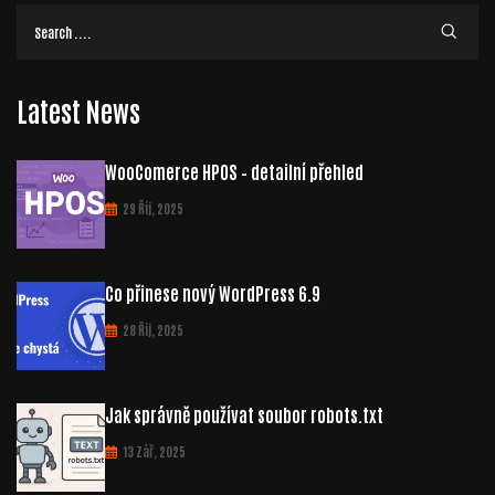
Latest News
WooComerce HPOS – detailní přehled
29 Říj, 2025
Co přinese nový WordPress 6.9
28 Říj, 2025
Jak správně používat soubor robots.txt
13 Zář, 2025