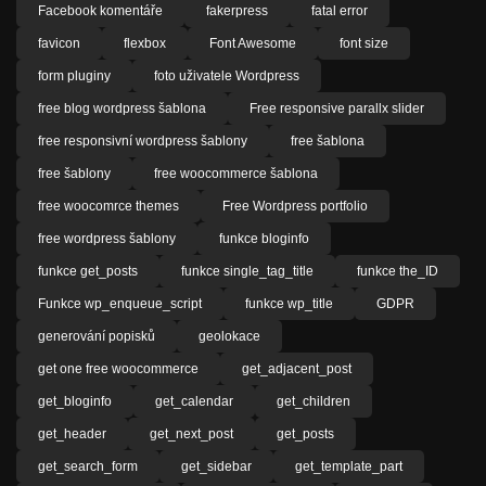
Facebook komentáře
fakerpress
fatal error
favicon
flexbox
Font Awesome
font size
form pluginy
foto uživatele Wordpress
free blog wordpress šablona
Free responsive parallx slider
free responsivní wordpress šablony
free šablona
free šablony
free woocommerce šablona
free woocomrce themes
Free Wordpress portfolio
free wordpress šablony
funkce bloginfo
funkce get_posts
funkce single_tag_title
funkce the_ID
Funkce wp_enqueue_script
funkce wp_title
GDPR
generování popisků
geolokace
get one free woocommerce
get_adjacent_post
get_bloginfo
get_calendar
get_children
get_header
get_next_post
get_posts
get_search_form
get_sidebar
get_template_part