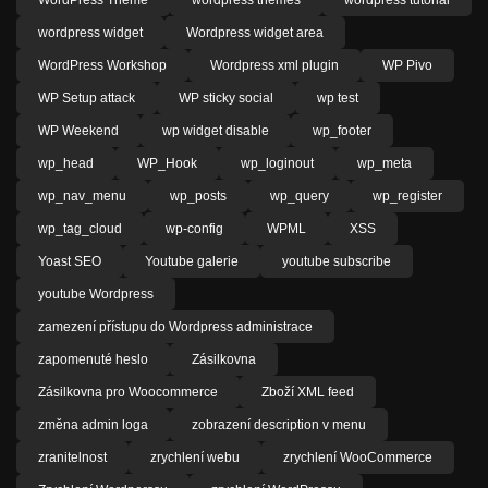
WordPress Theme
wordpress themes
wordpress tutorial
wordpress widget
Wordpress widget area
WordPress Workshop
Wordpress xml plugin
WP Pivo
WP Setup attack
WP sticky social
wp test
WP Weekend
wp widget disable
wp_footer
wp_head
WP_Hook
wp_loginout
wp_meta
wp_nav_menu
wp_posts
wp_query
wp_register
wp_tag_cloud
wp-config
WPML
XSS
Yoast SEO
Youtube galerie
youtube subscribe
youtube Wordpress
zamezení přístupu do Wordpress administrace
zapomenuté heslo
Zásilkovna
Zásilkovna pro Woocommerce
Zboží XML feed
změna admin loga
zobrazení description v menu
zranitelnost
zrychlení webu
zrychlení WooCommerce