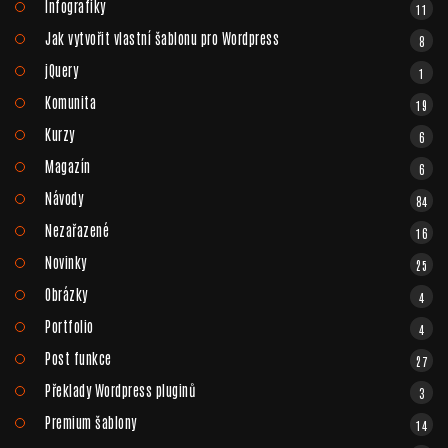
Infografiky
11
Jak vytvořit vlastní šablonu pro Wordpress
8
jQuery
1
Komunita
19
Kurzy
6
Magazín
6
Návody
84
Nezařazené
16
Novinky
25
Obrázky
4
Portfolio
4
Post funkce
27
Překlady Wordpress pluginů
3
Premium šablony
14