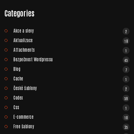
Categories
Akce a slevy
2
Aktualizace
18
Attachments
1
Bezpečnost Wordpressu
45
Blog
7
Cache
1
České šablony
2
Codex
59
Css
1
E-commerce
10
Free šablony
35