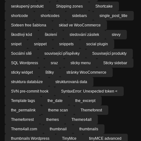
seskupený produkt
Shipping zones
Shortcake
shortcode
shortcodes
sidebars
single_post_title
Sixteen free šablona
sklad ve WooCommerce
škodlivý kód
školení
sledování zásilek
slevy
snipet
snippet
snippets
social plugin
Sociální sítě
související příspěvky
Související produkty
SQL Wordpress
sraz
sticky menu
Sticky sidebar
sticky widget
štítky
stránky WooCommerce
struktura databáze
strukturovaná data
SVN pre-commit hook
SyntaxError: Unexpected token <
Template tags
the_date
the_excerpt
the_permalink
theme scan
Themeforest
Themeforrest
themes
Themes4all
Thems4all.com
thumbnail
thumbnails
thumbnails Wordpress
TinyMce
tinyMCE advanced