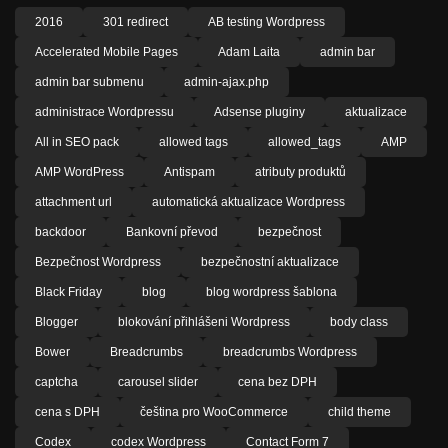
2016
301 redirect
AB testing Wordpress
Accelerated Mobile Pages
Adam Laita
admin bar
admin bar submenu
admin-ajax.php
administrace Wordpressu
Adsense pluginy
aktualizace
All in SEO pack
allowed tags
allowed_tags
AMP
AMP WordPress
Antispam
atributy produktů
attachment url
automatická aktualizace Wordpress
backdoor
Bankovní převod
bezpečnost
Bezpečnost Wordpress
bezpečnostní aktualizace
Black Friday
blog
blog wordpress šablona
Blogger
blokování přihlášeni Wordpress
body class
Bower
Breadcrumbs
breadcrumbs Wordpress
captcha
carousel slider
cena bez DPH
cena s DPH
čeština pro WooCommerce
child theme
Codex
codex Wordpress
Contact Form 7