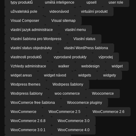
typy produktů
umělá inteligence
upsell
user role
uživatelská pole
videonávod
virtuální produkt
Visual Composer
Visual sitemap
vlastní jazyk administrace
vlastní menu
Vlastní šablona pro Wordpress
Vlastní status
vlastní status objednávky
vlastní WordPress šablona
vlastnosti produktů
vyprodané produkty
výprodej
Vzhledy administrace
walker
webdesign
widget
widget areas
widget návod
widgets
widgety
Wodpress themes
Wodrpess šablony
Wodrpress šablony
woo commerce
Woocomerce
WooComerce free šablona
Woocomerce pluginy
WooCommerce
WooCommerce 2.5
WooCommerce 2.6
WooCommerce 2.6.8
WooCommerce 3.0
WooCommerce 3.0.1
WooCommerce 4.0