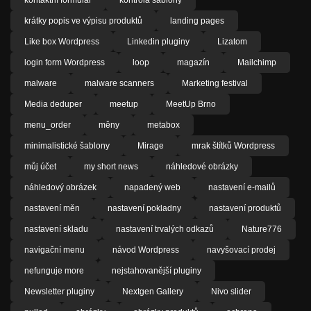
krátky popis ve výpisu produktů
landing pages
Like box Wordpress
Linkedin pluginy
Lizatom
login form Wordpress
loop
magazín
Mailchimp
malware
malware scanners
Marketing festival
Media deduper
meetup
MeetUp Brno
menu_order
měny
metabox
minimalistické šablony
Mirage
mrak štítků Wordpress
můj účet
my short news
náhledové obrázky
náhledový obrázek
napadený web
nastavení e-mailů
nastavení měn
nastavení pokladny
nastavení produktů
nastavení skladu
nastavení trvalých odkazů
Nature776
navigační menu
návod Wordpress
navyšovací prodej
nefunguje more
nejstahovanější pluginy
Newsletter pluginy
Nextgen Gallery
Nivo slider