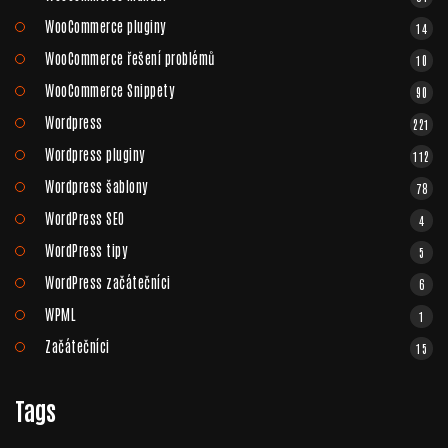
WooCommerce pluginy
14
WooCommerce řešení problémů
10
WooCommerce Snippety
90
Wordpress
221
Wordpress pluginy
112
Wordpress šablony
78
WordPress SEO
4
WordPress tipy
5
WordPress začátečníci
6
WPML
1
Začátečníci
15
Tags