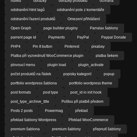
nulled
obrázky
obrázky produktů
ochrana
odstranění html tagů
odstranění pole z komentáře
odstranění řazení produktů
Omezení přihlášení
Open Graph
page builder pluginy
Parralax šablony
parrent page id
Payments
PayPal
Paypal Donate
PHP4
Pin It button
Pinterest
pixabay
Platba při vyzvednutí WooCommerce plugin
platba šekem
plovoucí menu
plugin load
plugin_activate
počet produktů na řádek
popisky kategorií
popup
portfolio wordpress šablona
portfolio wordpress theme
post formats
post type
post_id in init hook
post_type_archive_title
Poštou při platbě předem
Posts 2 posts
Powermag
překlad
překlad šablony Wordpress
Překlad WooCommerce
premium šablona
premium šablony
přepnutí šablony