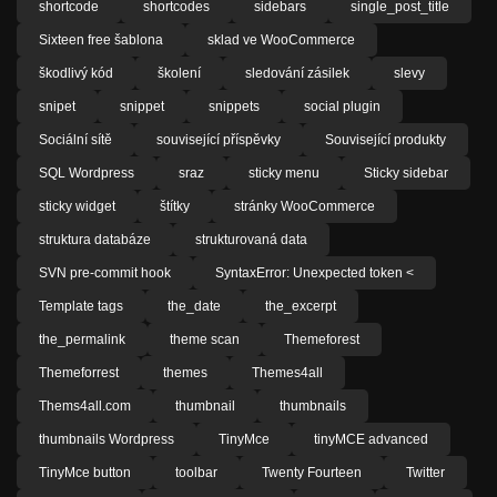
shortcode
shortcodes
sidebars
single_post_title
Sixteen free šablona
sklad ve WooCommerce
škodlivý kód
školení
sledování zásilek
slevy
snipet
snippet
snippets
social plugin
Sociální sítě
související příspěvky
Související produkty
SQL Wordpress
sraz
sticky menu
Sticky sidebar
sticky widget
štítky
stránky WooCommerce
struktura databáze
strukturovaná data
SVN pre-commit hook
SyntaxError: Unexpected token <
Template tags
the_date
the_excerpt
the_permalink
theme scan
Themeforest
Themeforrest
themes
Themes4all
Thems4all.com
thumbnail
thumbnails
thumbnails Wordpress
TinyMce
tinyMCE advanced
TinyMce button
toolbar
Twenty Fourteen
Twitter