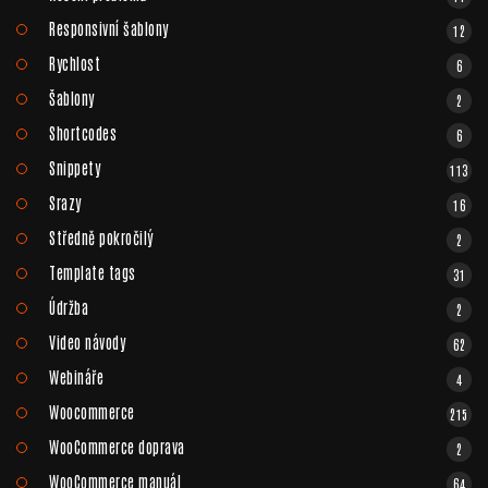
Responsivní šablony
12
Rychlost
6
Šablony
2
Shortcodes
6
Snippety
113
Srazy
16
Středně pokročilý
2
Template tags
31
Údržba
2
Video návody
62
Webináře
4
Woocommerce
215
WooCommerce doprava
2
WooCommerce manuál
64