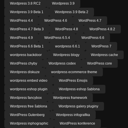
Wordpress 3.8 RC2
Wordpress 3.9
Wordpress 3.9 Beta 1
Wordpress 3.9 Beta 2
WordPress 4.4
WordPress 4.6
WordPress 4.7
WordPress 4.7 Beta 3
WordPress 4.8
WordPress 4.8.2
WordPress 4.9
WordPress 6.5.4
WordPress 6.6
WordPress 6.6 Beta 1
wordpress 6.6.1
WordPress 7
wordpress backdoor
Wordpress blogy
Wordpress cache
WordPress chyby
Wordpress codex
WordPress core
Wordpress diskuze
wordpress ecommerce theme
wordpress embed video
WordPress Emojis
wordpress eshop plugin
Wordpress eshop šablona
Wordpress fancybox
Wordpress framework
Wordpress free šablona
Wordpress galery pluginy
WordPress Gutenberg
Wordpress infografika
Wordpress inphographic
WordPress konference