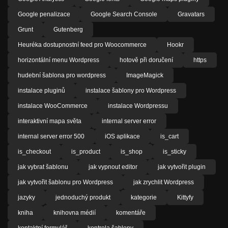
Google penalizace
Google Search Console
Gravatars
Grunt
Gutenberg
Heuréka dostupnostní feed pro Woocommerce
Hookr
horizontální menu Wordpress
hotově při doručení
https
hudební šablona pro wordpress
ImageMagick
instalace pluginů
instalace šablony pro Wordpress
instalace WooCommerce
instalace Wordpressu
interaktivní mapa světa
internal server error
internal server error 500
iOS aplikace
is_cart
is_checkout
is_product
is_shop
is_sticky
jak vybrat šablonu
jak vypnout editor
jak vytvořit plugin
jak vytvořit šablonu pro Wordpress
jak zrychlit Wordpress
jazyky
jednoduchý produkt
kategorie
Kittyfy
kniha
knihovna médií
komentáře
kontaktní formulář
kontrola šablony