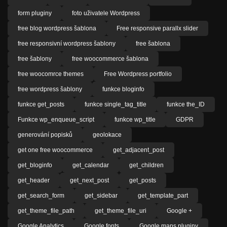
form pluginy
foto uživatele Wordpress
free blog wordpress šablona
Free responsive parallx slider
free responsivní wordpress šablony
free šablona
free šablony
free woocommerce šablona
free woocomrce themes
Free Wordpress portfolio
free wordpress šablony
funkce bloginfo
funkce get_posts
funkce single_tag_title
funkce the_ID
Funkce wp_enqueue_script
funkce wp_title
GDPR
generování popisků
geolokace
get one free woocommerce
get_adjacent_post
get_bloginfo
get_calendar
get_children
get_header
get_next_post
get_posts
get_search_form
get_sidebar
get_template_part
get_theme_file_path
get_theme_file_uri
Google +
Google Analytics
Google fonts
Google maps pluginy