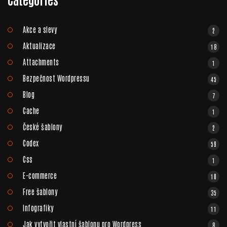
Akce a slevy
2
Aktualizace
18
Attachments
1
Bezpečnost Wordpressu
45
Blog
7
Cache
1
České šablony
2
Codex
59
Css
1
E-commerce
10
Free šablony
35
Infografiky
11
Jak vytvořit vlastní šablonu pro Wordpress
8