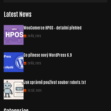
Latest News
WooComerce HPOS – detailní přehled
29 Říj, 2025
Co přinese nový WordPress 6.9
28 Říj, 2025
Jak správně používat soubor robots.txt
13 Zář, 2025
Categories