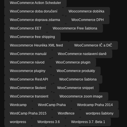
WooCommerce Action Scheduler
WooCommerce doba doručení
Woocommerce dobírka
WooCommerce doprava zdarma
WooCommerce DPH
WooCommerce EET
Woocommerce Free šablona
WooCommerce free shipping
Woocommerce Heuréka XML feed
WooCommerce IČ a DIČ
WooCommerce manuál
WooCommerce nastavení daně
WooCommerce návod
WooCommerce plugin
Woocommerce pluginy
WooCommerce produkty
WooCommerce Rest API
WooCommerce šablona
WooCommerce školení
WooCommerce snippet
WooCommerce transient
Woocommerce zoom image
Wordcamp
WordCamp Praha
Wordcamp Praha 2014
WordCamp Praha 2015
Wordfence
wordpres šablony
wordpress
Wordpress 3.6
Wordpress 3.7. Beta 1