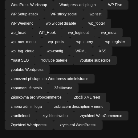
WordPress Workshop
Wordpress xml plugin
WP Pivo
WP Setup attack
WP sticky social
wp test
WP Weekend
wp widget disable
wp_footer
wp_head
WP_Hook
wp_loginout
wp_meta
wp_nav_menu
wp_posts
wp_query
wp_register
wp_tag_cloud
wp-config
WPML
XSS
Yoast SEO
Youtube galerie
youtube subscribe
youtube Wordpress
zamezení přístupu do Wordpress administrace
zapomenuté heslo
Zásilkovna
Zásilkovna pro Woocommerce
Zboží XML feed
změna admin loga
zobrazení description v menu
zranitelnost
zrychlení webu
zrychlení WooCommerce
Zrychlení Wordperssu
zrychlení WordPressu