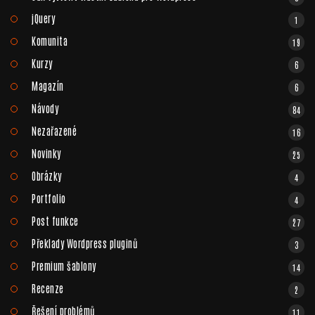
jQuery
1
Komunita
19
Kurzy
6
Magazín
6
Návody
84
Nezařazené
16
Novinky
25
Obrázky
4
Portfolio
4
Post funkce
27
Překlady Wordpress pluginů
3
Premium šablony
14
Recenze
2
Řešení problémů
11