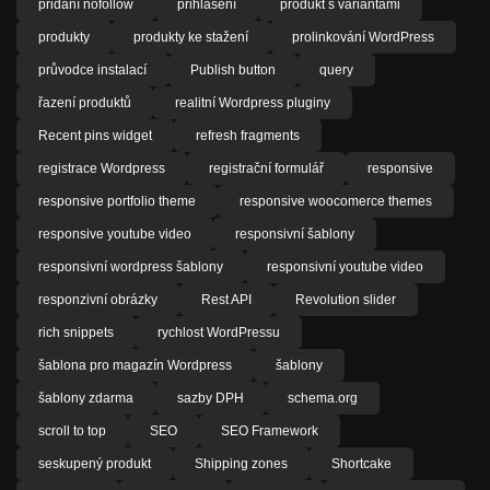
přidání nofollow
přihlášení
produkt s variantami
produkty
produkty ke stažení
prolinkování WordPress
průvodce instalací
Publish button
query
řazení produktů
realitní Wordpress pluginy
Recent pins widget
refresh fragments
registrace Wordpress
registrační formulář
responsive
responsive portfolio theme
responsive woocomerce themes
responsive youtube video
responsivní šablony
responsivní wordpress šablony
responsivní youtube video
responzivní obrázky
Rest API
Revolution slider
rich snippets
rychlost WordPressu
šablona pro magazín Wordpress
šablony
šablony zdarma
sazby DPH
schema.org
scroll to top
SEO
SEO Framework
seskupený produkt
Shipping zones
Shortcake