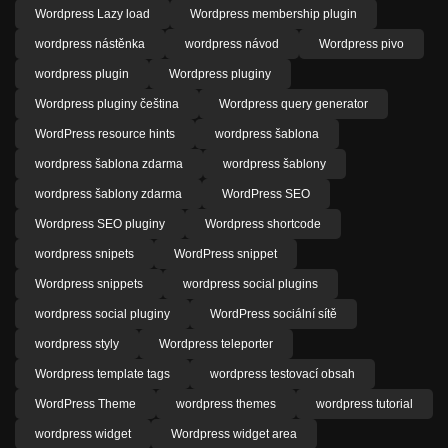
Wordpress Lazy load
Wordpress membership plugin
wordpress nástěnka
wordpress návod
Wordpress pivo
wordpress plugin
Wordpress pluginy
Wordpress pluginy čeština
Wordpress query generator
WordPress resource hints
wordpress šablona
wordpress šablona zdarma
wordpress šablony
wordpress šablony zdarma
WordPress SEO
Wordpress SEO pluginy
Wordpress shortcode
wordpress snipets
WordPress snippet
Wordpress snippets
wordpress social plugins
wordpress social pluginy
WordPress sociální sítě
wordpress styly
Wordpress teleporter
Wordpress template tags
wordpress testovací obsah
WordPress Theme
wordpress themes
wordpress tutorial
wordpress widget
Wordpress widget area