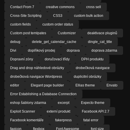
Contact From 7
creative commons
cross sell
Cross-Site Scripting
CSS3
custom bulk action
custom fields
custom order status
Custom post temlpates
Customizer
deaktivace pluginů
debug
delete_get_calendar_cache
dingle_cat_title
Divi
doplňkový prodej
doprava
doprava zdarma
Dopravní zóny
doručovací třídy
DPH produktu
Drag and drop náhledové obrázky
drobečková navigace
drobečková navigace Wordpress
duplicitní obrázky
editor
Elegant page builder
Ellias theme
Envato
Error Establishing a Database Connection
eshop šablony zdarma
excerpt
Expecto theme
Exploit Scanner
externí produkt
Facebook API 2.7
Facebook komentáře
fakerpress
fatal error
favicon
flexbox
Font Awesome
font size